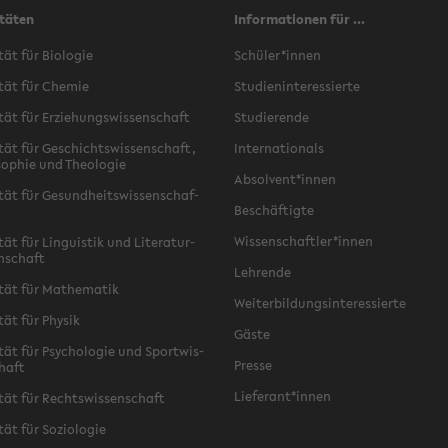
täten
Informationen für ...
­tät für Bio­lo­gie
Schü­ler*innen
­tät für Che­mie
Stu­di­en­in­ter­es­sier­te
­tät für Er­zie­hungs­wis­sen­schaft
Stu­die­ren­de
­tät für Ge­schichts­wis­sen­schaft,
In­ter­na­tio­nals
­so­phie und Theo­lo­gie
Ab­sol­vent*innen
­tät für Ge­sund­heits­wis­sen­schaf­
Be­schäf­tig­te
Wis­sen­schaft­ler*innen
tät für Lin­gu­is­tik und Li­te­ra­tur­
n­schaft
Leh­ren­de
­tät für Ma­the­ma­tik
Wei­ter­bil­dungs­in­ter­es­sier­te
­tät für Phy­sik
Gäste
­tät für Psy­cho­lo­gie und Sport­wis­
Pres­se
chaft
Lie­fe­rant*innen
­tät für Rechts­wis­sen­schaft
tät für So­zio­lo­gie