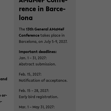
halt
rence in Bar­ce­
der
Sek­
lo­na
ti­
on
The
13th Ge­ne­ral AMa­MeF
wech­
Con­fe­rence
takes place in
seln
Bar­ce­lo­na, on July 5-9, 2027.
Im­portant dead­lines:
Jan. 1 – 31, 2027:
Abs­tract sub­mis­si­on.
Feb. 15, 2027:
, and
No­ti­fi­ca­ti­on of ac­cep­t­ance.
Feb. 15 – 28, 2027:
e or­
Early bird re­gis­tra­ti­on.
e­
Mar. 1 – May 31, 2027: