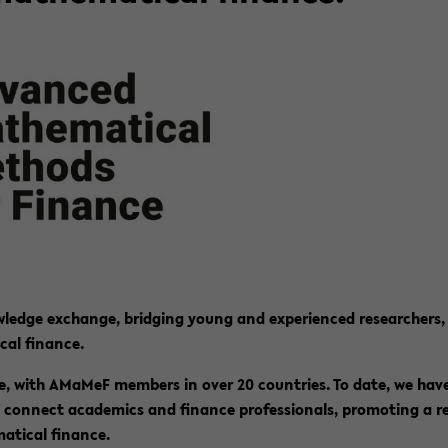
ledge exchan­ge, brid­ging young and ex­pe­ri­en­ced re­se­ar­chers
­cal fi­nan­ce.
­pe, with AMa­MeF mem­bers in over 20 coun­tries. To date, we hav
 con­nect aca­de­mics and fi­nan­ce pro­fes­sio­nals, pro­mo­ting a r
­ti­cal fi­nan­ce.