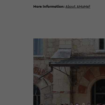
More In­for­ma­ti­on:
About AMa­MeF