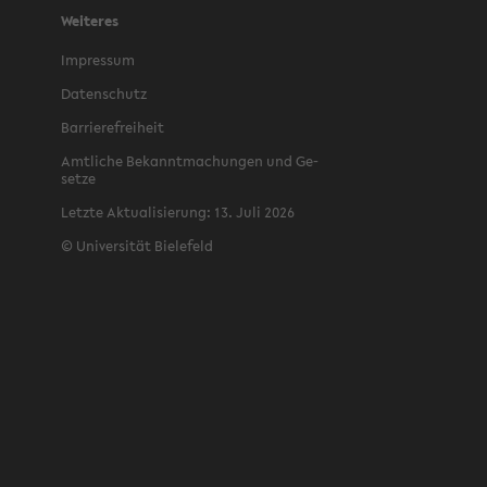
Weiteres
Im­pres­sum
Da­ten­schutz
Bar­rie­re­frei­heit
Amt­li­che Be­kannt­ma­chun­gen und Ge­
set­ze
Letz­te Ak­tua­li­sie­rung: 13. Juli 2026
©
Uni­ver­si­tät Bie­le­feld