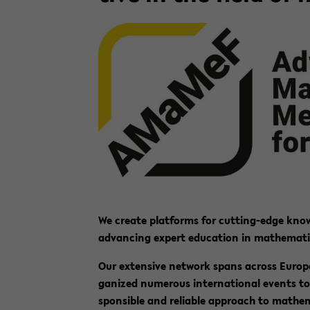
We crea­te plat­forms for cutting-​edge know­
ad­van­cing ex­pert edu­ca­ti­on in ma­the­ma­ti
Our ex­ten­si­ve net­work spans across Eu­ro
ga­ni­zed nu­merous in­ter­na­tio­nal events to
spon­si­ble and re­li­a­ble ap­proach to ma­the­ma