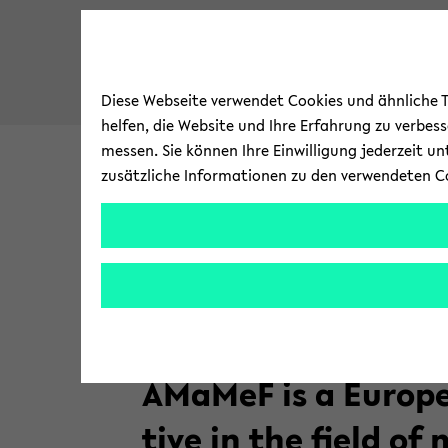
Diese Webseite verwendet Cookies und ähnliche Te
helfen, die Website und Ihre Erfahrung zu verbes
messen. Sie können Ihre Einwilligung jederzeit u
zusätzliche Informationen zu den verwendeten C
About
A
Wel­co­me to
AMa­MeF is a Eu­rope
ti­ve in the field of m