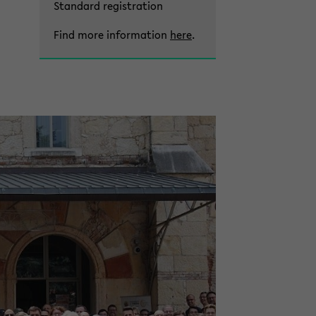
Stan­dard re­gis­tra­ti­on
Find more in­for­ma­ti­on
here
.