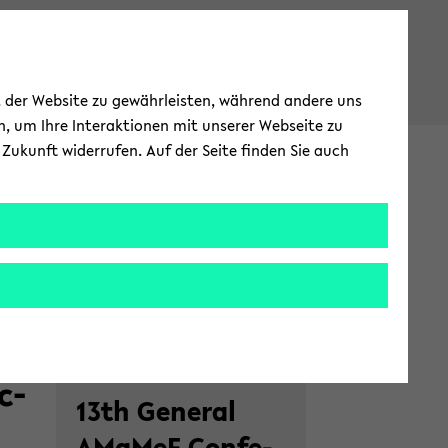
ät der Website zu gewährleisten, während andere uns
h, um Ihre Interaktionen mit unserer Webseite zu
Zukunft widerrufen. Auf der Seite finden Sie auch
c­
Zum
13th Ge­ne­ral
Haupt­
in­
AMa­MeF Con­fe­