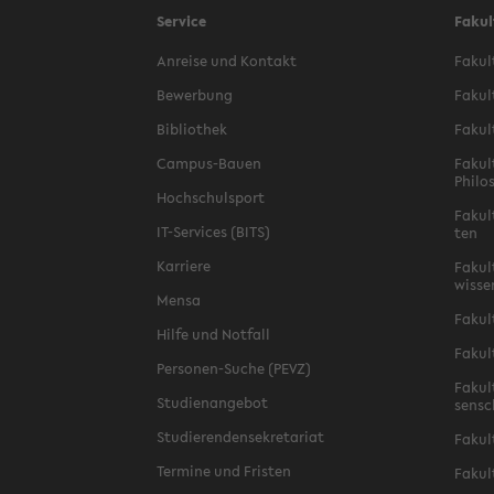
Service
Fakul
An­rei­se und Kon­takt
Fa­kul
Be­wer­bung
Fa­kul
Bi­blio­thek
Fa­kul
Campus-​Bauen
Fa­kul
Phi­lo
Hoch­schul­sport
Fa­kul
IT-​Services (BITS)
ten
Kar­rie­re
Fa­kul­
wis­se
Mensa
Fa­kul
Hilfe und Not­fall
Fa­kul
Personen-​Suche (PEVZ)
Fa­kul
Stu­di­en­an­ge­bot
sen­s
Stu­die­ren­den­se­kre­ta­ri­at
Fa­kul
Ter­mi­ne und Fris­ten
Fa­kul­