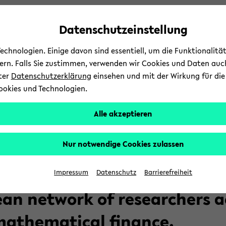
Automatische
zum
zum
zum
Inhaltswechsel
Hauptinhalt
Hauptmenü
Fußbereich
Datenschutzeinstellung
vermeiden
wechseln
wechseln
wechseln
chnologien. Einige davon sind essentiell, um die Funktionalit
sern. Falls Sie zustimmen, verwenden wir Cookies und Daten auc
nter
Datenschutzerklärung
einsehen und mit der Wirkung für die 
ookies und Technologien.
n­noun­ce­ments
Events
Alle akzeptieren
 AMa­MeF
Nur notwendige Cookies zulassen
Impressum
Datenschutz
Barrierefreiheit
an net­work of re­se­ar­chers a
a­the­ma­ti­cal fi­nan­ce.