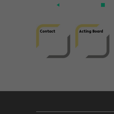
Con­tact
Ac­ting Board