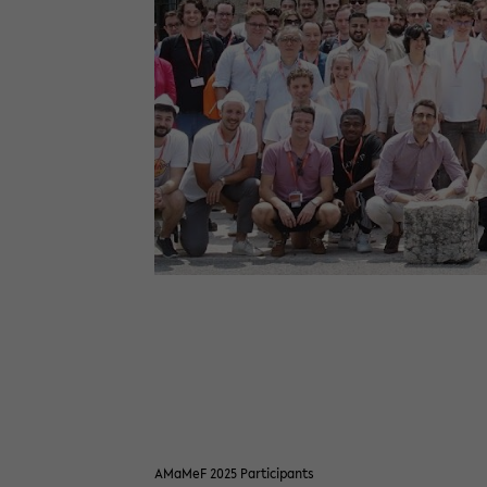
AMa­MeF 2025 Par­ti­ci­pants