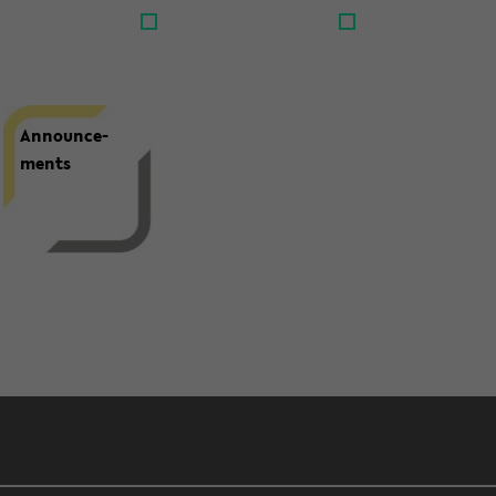
An­noun­ce­
ments