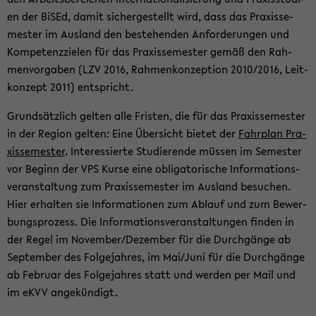
en der BiSEd, damit si­cher­ge­stellt wird, dass das Pra­xis­se­
mes­ter im Aus­land den be­stehen­den An­for­de­run­gen und
Kom­pe­tenz­zie­len für das Pra­xis­se­mes­ter gemäß den Rah­
men­vor­ga­ben (LZV 2016, Rah­men­kon­zep­ti­on 2010/2016, Leit­
kon­zept 2011) ent­spricht.
Grund­sätz­lich gel­ten alle Fris­ten, die für das Pra­xis­se­mes­ter
in der Re­gi­on gel­ten: Eine Über­sicht bie­tet der
Fahr­plan Pra­
xis­se­mes­ter
. In­ter­es­sier­te Stu­die­ren­de müs­sen im Se­mes­ter
vor Be­ginn der VPS Kurse eine ob­li­ga­to­ri­sche In­for­ma­ti­ons­
ver­an­stal­tung zum Pra­xis­se­mes­ter im Aus­land be­su­chen.
Hier er­hal­ten sie In­for­ma­tio­nen zum Ab­lauf und zum Be­wer­
bungs­pro­zess. Die In­for­ma­ti­ons­ver­an­stal­tun­gen fin­den in
der Regel im No­vem­ber/De­zem­ber für die Durch­gän­ge ab
Sep­tem­ber des Fol­ge­jah­res, im Mai/Juni für die Durch­gän­ge
ab Fe­bru­ar des Fol­ge­jah­res statt und wer­den per Mail und
im eKVV an­ge­kün­digt.