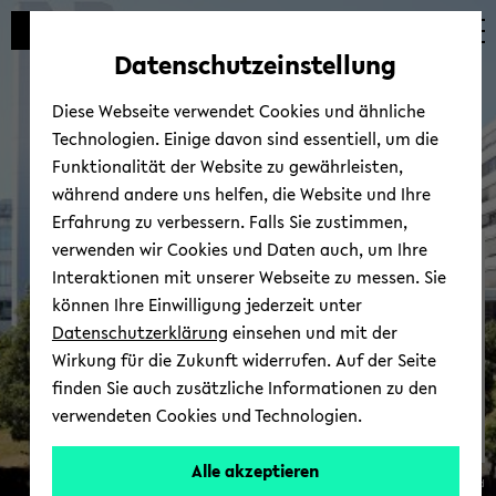
Automatische
zum
zum
zum
Inhaltswechsel
Hauptinhalt
Hauptmenü
Fußbereich
Datenschutzeinstellung
vermeiden
wechseln
wechseln
wechseln
Diese Webseite verwendet Cookies und ähnliche
Technologien. Einige davon sind essentiell, um die
Funktionalität der Website zu gewährleisten,
während andere uns helfen, die Website und Ihre
Erfahrung zu verbessern. Falls Sie zustimmen,
verwenden wir Cookies und Daten auch, um Ihre
Pra­xis­se­mes­ter im Aus­
Interaktionen mit unserer Webseite zu messen. Sie
land
können Ihre Einwilligung jederzeit unter
Datenschutzerklärung
einsehen und mit der
Wirkung für die Zukunft widerrufen. Auf der Seite
finden Sie auch zusätzliche Informationen zu den
verwendeten Cookies und Technologien.
Alle akzeptieren
© Uni­ver­si­tät Bie­le­feld