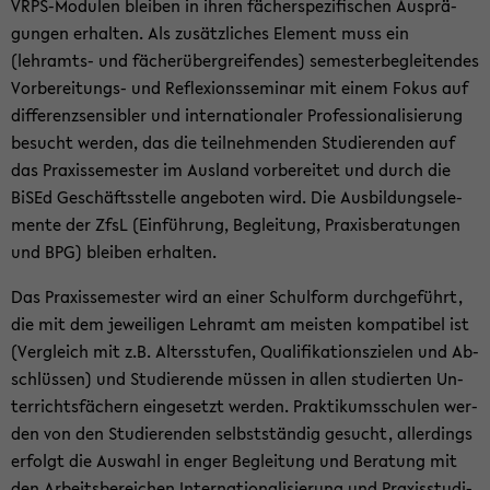
VRPS-​Modulen blei­ben in ihren fä­cher­spe­zi­fi­schen Aus­prä­
gun­gen er­hal­ten. Als zu­sätz­li­ches Ele­ment muss ein
(lehramts-​ und fä­cher­über­grei­fen­des) se­mes­ter­be­glei­ten­des
Vorbereitungs-​ und Re­fle­xi­ons­se­mi­nar mit einem Fokus auf
dif­fe­renz­sen­si­bler und in­ter­na­tio­na­ler Pro­fes­sio­na­li­sie­rung
be­sucht wer­den, das die teil­neh­men­den Stu­die­ren­den auf
das Pra­xis­se­mes­ter im Aus­land vor­be­rei­tet und durch die
BiSEd Ge­schäfts­stel­le an­ge­bo­ten wird. Die Aus­bil­dungs­ele­
men­te der ZfsL (Ein­füh­rung, Be­glei­tung, Pra­xis­be­ra­tun­gen
und BPG) blei­ben er­hal­ten.
Das Pra­xis­se­mes­ter wird an einer Schul­form durch­ge­führt,
die mit dem je­wei­li­gen Lehr­amt am meis­ten kom­pa­ti­bel ist
(Ver­gleich mit z.B. Al­ters­stu­fen, Qua­li­fi­ka­ti­ons­zie­len und Ab­
schlüs­sen) und Stu­die­ren­de müs­sen in allen stu­dier­ten Un­
ter­richts­fä­chern ein­ge­setzt wer­den. Prak­ti­kums­schu­len wer­
den von den Stu­die­ren­den selbst­stän­dig ge­sucht, al­ler­dings
er­folgt die Aus­wahl in enger Be­glei­tung und Be­ra­tung mit
den Ar­beits­be­rei­chen In­ter­na­tio­na­li­sie­rung und Pra­xis­stu­di­