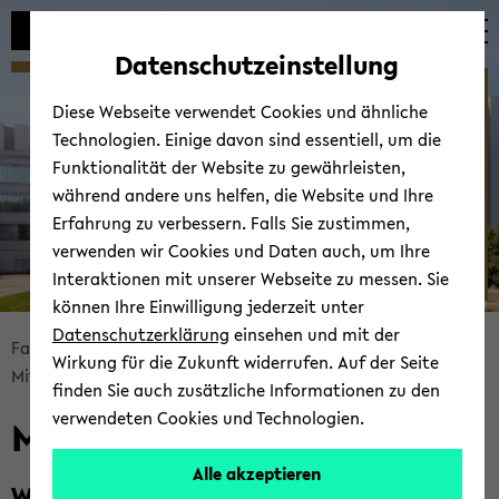
Automatische
zum
zum
zum
Inhaltswechsel
Hauptinhalt
Hauptmenü
Fußbereich
Datenschutzeinstellung
vermeiden
wechseln
wechseln
wechseln
AG Herr
Diese Webseite verwendet Cookies und ähnliche
Technologien. Einige davon sind essentiell, um die
Funktionalität der Website zu gewährleisten,
während andere uns helfen, die Website und Ihre
Erfahrung zu verbessern. Falls Sie zustimmen,
verwenden wir Cookies und Daten auch, um Ihre
Interaktionen mit unserer Webseite zu messen. Sie
können Ihre Einwilligung jederzeit unter
© Uni­ver­si­tät Bie­le­feld
Datenschutzerklärung
einsehen und mit der
Bread­
Fa­kul­tät für Ma­the­ma­tik
Groups
AG Herr
Wirkung für die Zukunft widerrufen. Auf der Seite
crumb
Mit­ar­bei­ter*innen
finden Sie auch zusätzliche Informationen zu den
über­
verwendeten Cookies und Technologien.
Mit­ar­bei­ter*innen
sprin­
gen
Alle akzeptieren
und
Wis­sen­schaft­li­che Mit­ar­bei­ter*innen