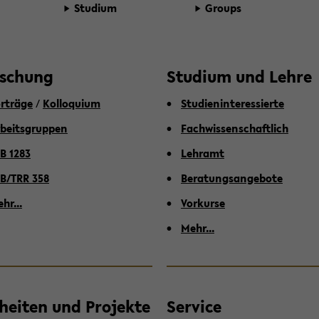
Stu­di­um
Groups
­schung
Stu­di­um und Lehre
r­trä­ge
/
Kol­lo­qui­um
Stu­di­en­in­ter­es­sier­te
­beits­grup­pen
Fach­wis­sen­schaft­lich
B 1283
Lehr­amt
B/TRR 358
Be­ra­tungs­an­ge­bo­te
hr...
Vor­kur­se
Mehr...
­hei­ten und Pro­jek­te
Ser­vice