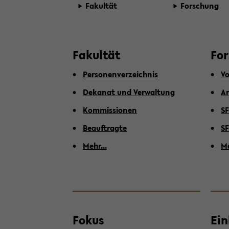
Fa­kul­tät
For­schung
Fa­kul­tät
For
Per­so­nen­ver­zeich­nis
Vo
De­ka­nat und Ver­wal­tung
Ar
Kom­mis­sio­nen
SF
Be­auf­trag­te
SF
Mehr...
Me
Fokus
Ein