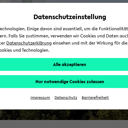
Automatische
zum
zum
zum
Inhaltswechsel
Hauptinhalt
Hauptmenü
Fußbereich
Datenschutzeinstellung
F
vermeiden
wechseln
wechseln
wechseln
chnologien. Einige davon sind essentiell, um die Funktionalit
sern. Falls Sie zustimmen, verwenden wir Cookies und Daten auc
nter
Datenschutzerklärung
einsehen und mit der Wirkung für die 
ookies und Technologien.
Alle akzeptieren
Nur notwendige Cookies zulassen
Impressum
Datenschutz
Barrierefreiheit