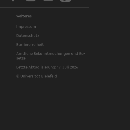
Weiteres
Im­pres­sum
Da­ten­schutz
Bar­rie­re­frei­heit
Amt­li­che Be­kannt­ma­chun­gen und Ge­
set­ze
Letz­te Ak­tua­li­sie­rung: 17. Juli 2026
©
Uni­ver­si­tät Bie­le­feld