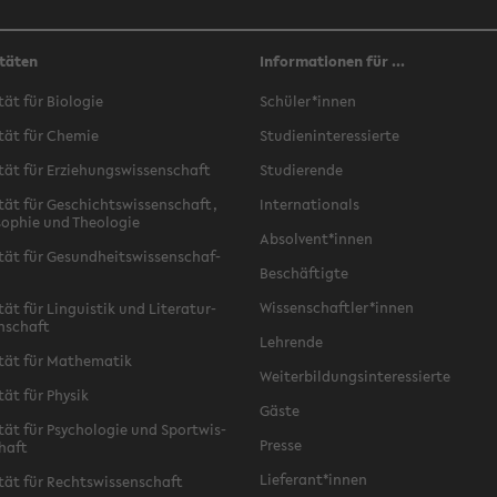
täten
Informationen für ...
­tät für Bio­lo­gie
Schü­ler*innen
­tät für Che­mie
Stu­di­en­in­ter­es­sier­te
­tät für Er­zie­hungs­wis­sen­schaft
Stu­die­ren­de
­tät für Ge­schichts­wis­sen­schaft,
In­ter­na­tio­nals
­so­phie und Theo­lo­gie
Ab­sol­vent*innen
­tät für Ge­sund­heits­wis­sen­schaf­
Be­schäf­tig­te
Wis­sen­schaft­ler*innen
tät für Lin­gu­is­tik und Li­te­ra­tur­
n­schaft
Leh­ren­de
­tät für Ma­the­ma­tik
Wei­ter­bil­dungs­in­ter­es­sier­te
­tät für Phy­sik
Gäste
­tät für Psy­cho­lo­gie und Sport­wis­
Pres­se
chaft
Lie­fe­rant*innen
­tät für Rechts­wis­sen­schaft