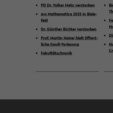
PD Dr. Vol­ker Metz ver­stor­ben
Bi
Th
Ars Ma­the­ma­ti­ca 2025 in Bie­le­
feld
Fo
Mo
Dr. Gün­ther Rich­ter ver­stor­ben
Di
Prof. Mar­tin Hai­rer hielt öf­fent­
li­che Gauß-​Vorlesung
Hu
Cr
Fa­kul­täts­chro­nik