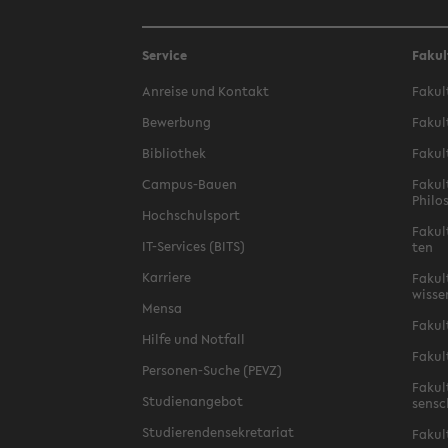
Service
Fakul
An­rei­se und Kon­takt
Fa­kul
Be­wer­bung
Fa­kul
Bi­blio­thek
Fa­kul
Campus-​Bauen
Fa­kul
Phi­lo
Hoch­schul­sport
Fa­kul
IT-​Services (BITS)
ten
Kar­rie­re
Fa­kul­
wis­se
Mensa
Fa­kul
Hilfe und Not­fall
Fa­kul
Personen-​Suche (PEVZ)
Fa­kul
Stu­di­en­an­ge­bot
sen­s
Stu­die­ren­den­se­kre­ta­ri­at
Fa­kul