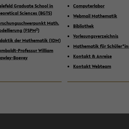
e­le­feld Gra­dua­te School in
Com­pu­ter­la­bor
eo­re­ti­cal Sci­en­ces (BGTS)
Web­mail Ma­the­ma­tik
r­schungs­schwer­punkt Math.
Bi­blio­thek
2
­del­lie­rung (FSPM
)
Vor­le­sungs­ver­zeich­nis
­dak­tik der Ma­the­ma­tik (IDM
)
Ma­the­ma­tik für Schü­ler*i
mboldt-​Professur Wil­liam
Kon­takt & An­rei­se
awley-​Boevey
Kon­takt Web­team