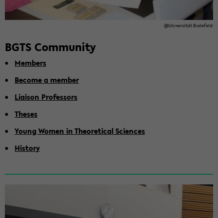
@Uni­ver­sität Biele­feld
BGTS Com­mu­nity
Mem­bers
Be­come a mem­ber
Li­ai­son Pro­fes­sors
The­ses
Young Women in The­o­ret­i­cal Sci­ences
His­tory