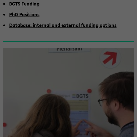
BGTS Fund­ing
PhD Po­si­tions
Data­base: in­ter­nal and ex­ter­nal fund­ing op­tions