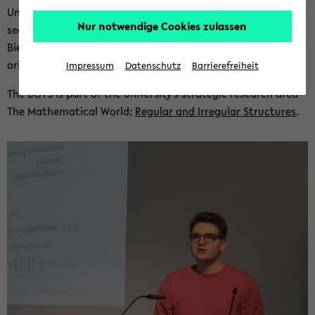
Uni­ver­sity. The BGTS aims at sup­port­ing and or­gan­is­ing re­
Nur notwendige Cookies zulassen
search and re­search train­ing in The­o­ret­i­cal Sci­ences at
Biele­feld Uni­ver­sity. A spe­cial focus lies on an in­ter­na­tional
ori­en­ta­tion and in­ter­dis­ci­pli­nary col­lab­o­ra­tion.
Impressum
Datenschutz
Barrierefreiheit
The BGTS is part of the uni­ver­sity's strate­gic re­search area
The Math­e­mat­i­cal World:
Reg­u­lar and Ir­reg­u­lar Struc­tures
.