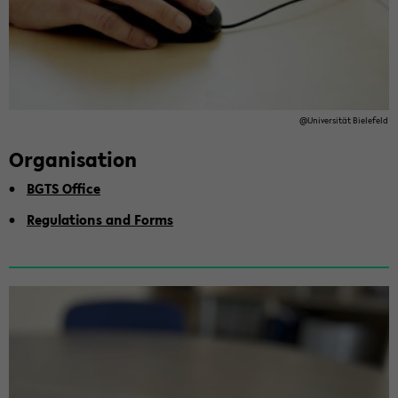
@Uni­ver­sität Biele­feld
Or­gan­i­sa­tion
BGTS Of­fice
Reg­u­la­tions and Forms