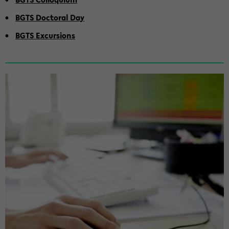
BGTS Doc­toral Day
BGTS Ex­cur­sions