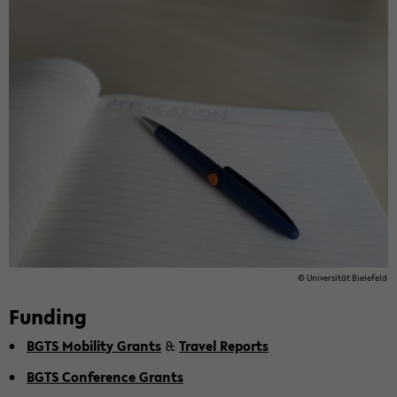
© Uni­ver­sität Biele­feld
Fund­ing
BGTS Mo­bil­ity Grants
&
Travel Re­ports
BGTS Con­fer­ence Grants