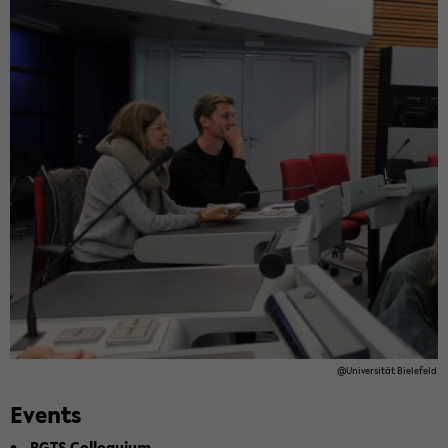
@Uni­ver­sität Biele­feld
Events
BGTS Col­lo­quium