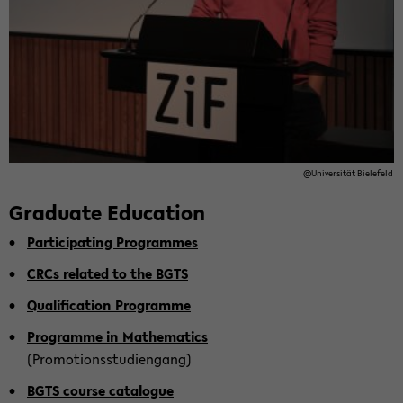
@Uni­ver­sität Biele­feld
Grad­u­ate Ed­u­ca­tion
Par­tic­i­pat­ing Pro­grammes
CRCs re­lated to the BGTS
Qual­i­fi­ca­tion Pro­gramme
Pro­gramme in Math­e­mat­ics
(Pro­mo­tion­sstu­di­en­gang)
BGTS course cat­a­logue