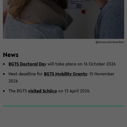
@Uni­ver­sität Biele­feld
News
BGTS Doc­toral Da
y will take place on 16 Oc­to­ber 2026
Next dead­line for
BGTS Mo­bil­ity Grants
: 15 No­vem­ber
2026
The BGTS
vis­ited Schüco
on 13 April 2026.