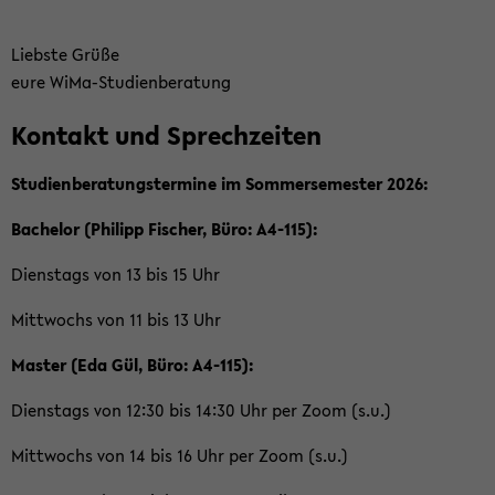
Liebs­te Grüße
eure WiMa-​Studienberatung
Kon­takt und Sprech­zei­ten
Stu­di­en­be­ra­tungs­ter­mi­ne im Som­mer­se­mes­ter 2026:
Ba­che­lor (Phil­ipp Fi­scher, Büro: A4-​115):
Diens­tags von 13 bis 15 Uhr
Mitt­wochs von 11 bis 13 Uhr
Mas­ter (Eda Gül, Büro: A4-​115):
Diens­tags von 12:30 bis 14:30 Uhr per Zoom (s.u.)
Mitt­wochs von 14 bis 16 Uhr per Zoom (s.u.)