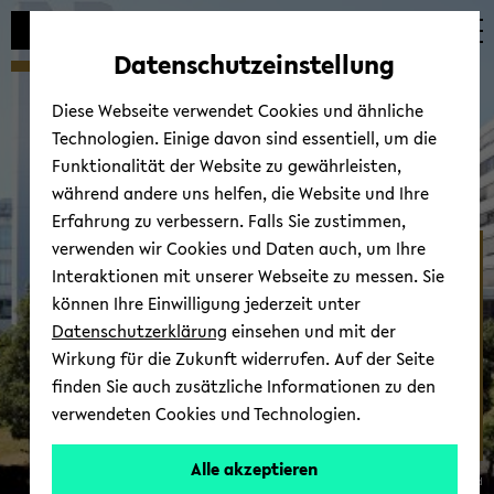
Automatische
zum
zum
zum
Inhaltswechsel
Hauptinhalt
Hauptmenü
Fußbereich
Datenschutzeinstellung
vermeiden
wechseln
wechseln
wechseln
Diese Webseite verwendet Cookies und ähnliche
Technologien. Einige davon sind essentiell, um die
Funktionalität der Website zu gewährleisten,
während andere uns helfen, die Website und Ihre
Erfahrung zu verbessern. Falls Sie zustimmen,
verwenden wir Cookies und Daten auch, um Ihre
Stu­den­ti­sche Stu­di­en­be­
Interaktionen mit unserer Webseite zu messen. Sie
ra­tung
können Ihre Einwilligung jederzeit unter
Datenschutzerklärung
einsehen und mit der
Wirkung für die Zukunft widerrufen. Auf der Seite
finden Sie auch zusätzliche Informationen zu den
verwendeten Cookies und Technologien.
Alle akzeptieren
© Uni­ver­si­tät Bie­le­feld