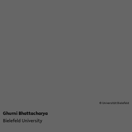
© Uni­ver­sität Biele­feld
Ghurni Bhat­tacharya
Biele­feld Uni­ver­sity