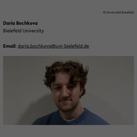
© Uni­ver­sität Biele­feld
Daria Bochkova
Biele­feld Uni­ver­sity
Email
:
daria.bochkova@uni-​bielefeld.de