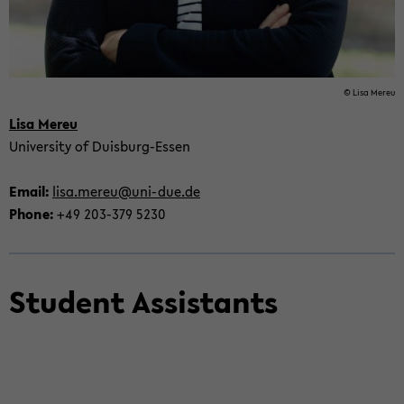
© Lisa Mereu
Lisa Mereu
Uni­ver­sity of Duisburg-​Essen
Email:
lisa.mereu@uni-​due.de
Phone:
+49 203-​379 5230
Stu­dent As­sis­tants