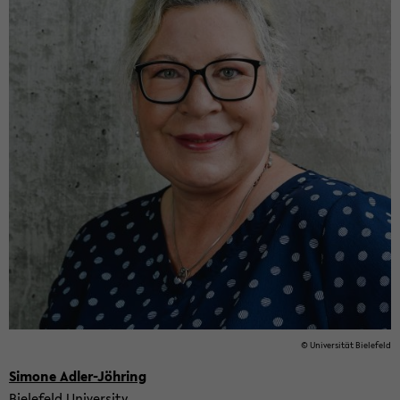
© Uni­ver­sität Biele­feld
Si­mone Adler-​Jöhring
Biele­feld Uni­ver­sity