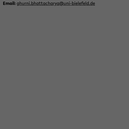
Email:
ghurni.bhat­tacharya@uni-​bielefeld.de