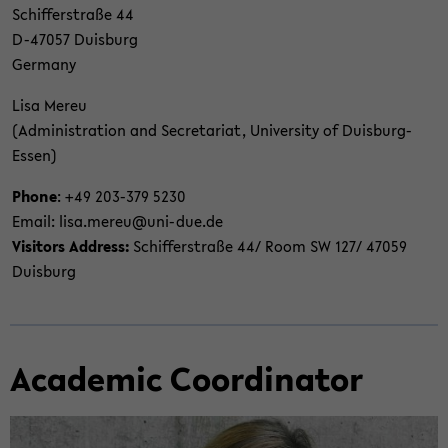
Schif­fer­straße 44
D-​47057 Duis­burg
Ger­many
Lisa Mereu
(Ad­min­is­tra­tion and Sec­re­tariat, Uni­ver­sity of Duisburg-​
Essen)
Phone
: +49 203-​379 5230
Email: lisa.mereu@uni-​due.de
Vis­i­tors Ad­dress:
Schif­fer­straße 44/ Room SW 127/ 47059
Duis­burg
Aca­d­e­mic Co­or­di­na­tor