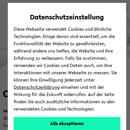
avoid
zum
zum
zum
automatic
Hauptinhalt
Hauptmenü
Fußbereich
Datenschutzeinstellung
content
wechseln
wechseln
wechseln
Of­fice
change
Diese Webseite verwendet Cookies und ähnliche
Technologien. Einige davon sind essentiell, um die
Funktionalität der Website zu gewährleisten,
während andere uns helfen, die Website und Ihre
Erfahrung zu verbessern. Falls Sie zustimmen,
verwenden wir Cookies und Daten auch, um Ihre
Interaktionen mit unserer Webseite zu messen. Sie
können Ihre Einwilligung jederzeit unter
© tan­arch/stock.adobe.com
Datenschutzerklärung
einsehen und mit der
Con­tact
Wirkung für die Zukunft widerrufen. Auf der Seite
finden Sie auch zusätzliche Informationen zu den
verwendeten Cookies und Technologien.
Main Of­fice Biele­feld Uni­ver­sity
Biele­feld Uni­ver­sity
Alle akzeptieren
Fac­ulty for So­ci­ol­ogy