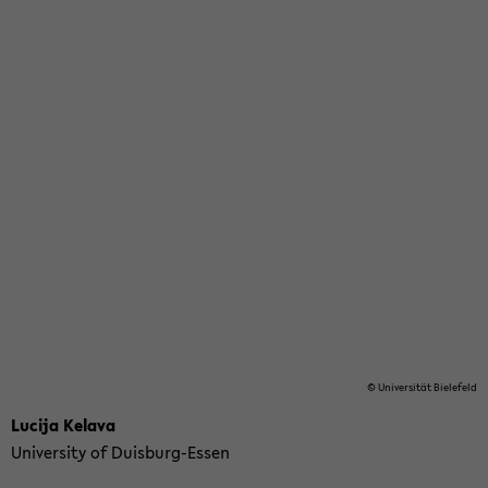
© Uni­ver­sität Biele­feld
Lu­cija Kelava
Uni­ver­sity of Duisburg-​Essen