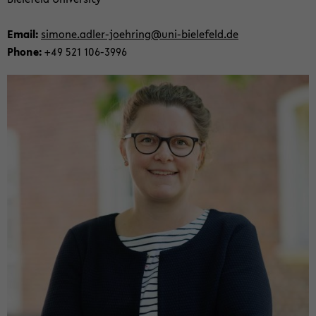
Email:
si­mone.adler-​joehring
@uni-​bielefeld.de
Phone:
+49 521 106-​3996