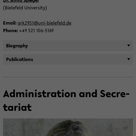
(Biele­feld Uni­ver­sity)
Email:
grk2951@uni-​bielefeld.de
Phone:
+49 521 106-​5169
Bi­og­ra­phy
Pub­li­ca­tions
Ad­min­is­tra­tion and Sec­re­
tariat