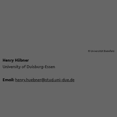
© Uni­ver­sität Biele­feld
Henry Hübner
Uni­ver­sity of Duisburg-​Essen
Email:
henry.hueb­ner@stud.uni-​due.de