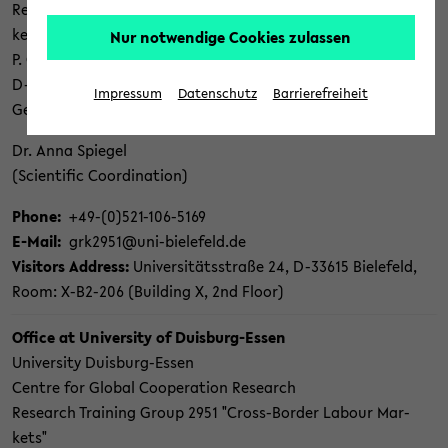
Re­search Train­ing Group 2951 "Cross-​Border Labour Mar­
kets"
Nur notwendige Cookies zulassen
P. O. Box 10 01 31
D-​33501 Biele­feld
Impressum
Datenschutz
Barrierefreiheit
Ger­many
Dr. Anna Spiegel
(Sci­en­tific Co­or­di­na­tion)
Phone:
+49-(0)521-​106-5169
E-​Mail:
grk2951@uni-​bielefeld.de
Vis­i­tors Ad­dress:
Uni­ver­sitätsstraße 24, D-​33615 Biele­feld,
Room: X-​B2-206 (Build­ing X, 2nd Floor)
Of­fice at Uni­ver­sity of Duisburg-​Essen
Uni­ver­sity Duisburg-​Essen
Cen­tre for Global Co­op­er­a­tion Re­search
Re­search Train­ing Group 2951 "Cross-​Border Labour Mar­
kets"