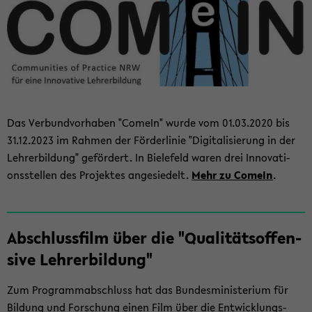
Das Ver­bund­vor­ha­ben "Com­eIn" wurde vom 01.03.2020 bis
31.12.2023 im Rah­men der För­der­li­nie "Di­gi­ta­li­sie­rung in der
Leh­rer­bil­dung" ge­för­dert. In Bie­le­feld waren drei In­no­va­ti­
ons­stel­len des Pro­jek­tes an­ge­sie­delt.
Mehr zu Com­eIn
.
Ab­schluss­film über die "Qua­li­täts­of­fen­
si­ve Leh­rer­bil­dung"
Zum Pro­gramm­ab­schluss hat das Bun­des­mi­nis­te­ri­um für
Bil­dung und For­schung einen Film über die Ent­wick­lungs­