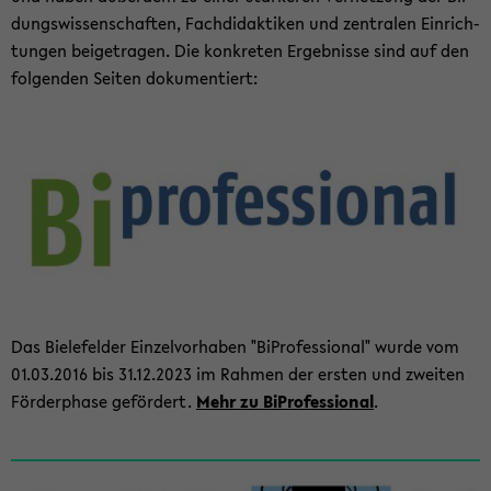
dungs­wis­sen­schaf­ten, Fach­di­dak­ti­ken und zen­tra­len Ein­rich­
tun­gen bei­getra­gen. Die kon­kre­ten Er­geb­nis­se sind auf den
fol­gen­den Sei­ten do­ku­men­tiert:
Das Bie­le­fel­der Ein­zel­vor­ha­ben "Bi­Pro­fes­sio­nal" wurde vom
01.03.2016 bis 31.12.2023 im Rah­men der ers­ten und zwei­ten
För­der­pha­se ge­för­dert.
Mehr zu Bi­Pro­fes­sio­nal
.