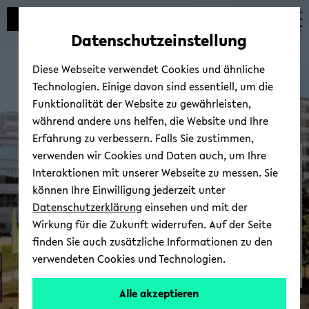
Automatische
zum
zum
zum
Inhaltswechsel
Hauptinhalt
Hauptmenü
Fußbereich
Datenschutzeinstellung
vermeiden
wechseln
wechseln
wechseln
Diese Webseite verwendet Cookies und ähnliche
Technologien. Einige davon sind essentiell, um die
Funktionalität der Website zu gewährleisten,
während andere uns helfen, die Website und Ihre
Erfahrung zu verbessern. Falls Sie zustimmen,
verwenden wir Cookies und Daten auch, um Ihre
Bie­le­feld School of Edu­ca­
Interaktionen mit unserer Webseite zu messen. Sie
ti­on - BiSEd
können Ihre Einwilligung jederzeit unter
Datenschutzerklärung
einsehen und mit der
Wirkung für die Zukunft widerrufen. Auf der Seite
finden Sie auch zusätzliche Informationen zu den
verwendeten Cookies und Technologien.
Bie­
Alle akzeptieren
© Uni­ver­si­tät Bie­le­feld
le­