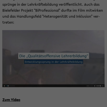
sprün­ge in der Lehr­kräf­te­bil­dung ver­öf­fent­licht. Auch das
Bie­le­fel­der Pro­jekt "Bi­Pro­fes­sio­nal" durf­te im Film mit­wir­ken
und das Hand­lungs­feld "He­te­ro­ge­ni­tät und In­klu­si­on" ver­
tre­ten:
Zum Video