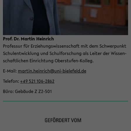
Prof. Dr. Mar­tin Hein­rich
Pro­fes­sur für Er­zie­hungs­wis­sen­schaft mit dem Schwer­punkt
Schul­ent­wick­lung und Schul­for­schung als Lei­ter der Wis­sen­
schaft­li­chen Ein­rich­tung Oberstufen-​Kolleg.
E-​Mail
mar­tin.hein­rich@uni-​bielefeld.de
Te­le­fon
+49 521 106-​2862
Büro
Ge­bäu­de Z Z2-​501