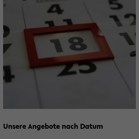
Un­se­re An­ge­bo­te nach Datum