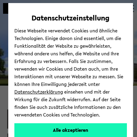
Automatische
skip
skip
skip
Inhaltswechsel
to
to
to
Datenschutzeinstellung
vermeiden
main
main
footer
Bie­le­feld School of Edu­ca­
content
menu
Diese Webseite verwendet Cookies und ähnliche
ti­on - BiSEd
Technologien. Einige davon sind essentiell, um die
Funktionalität der Website zu gewährleisten,
während andere uns helfen, die Website und Ihre
Erfahrung zu verbessern. Falls Sie zustimmen,
verwenden wir Cookies und Daten auch, um Ihre
Interaktionen mit unserer Webseite zu messen. Sie
Bie­
können Ihre Einwilligung jederzeit unter
© Uni­ver­si­tät Bie­le­feld
le­
Datenschutzerklärung
einsehen und mit der
fel­
Wirkung für die Zukunft widerrufen. Auf der Seite
der
finden Sie auch zusätzliche Informationen zu den
Leh­
verwendeten Cookies und Technologien.
rer*in­
nen­
Alle akzeptieren
bil­