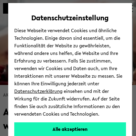
Automatische
zum
zum
zum
Inhaltswechsel
Hauptinhalt
Hauptmenü
Fußbereich
Datenschutzeinstellung
vermeiden
wechseln
wechseln
wechseln
Wis­sen­schaft­li­che Wei­ter­
Diese Webseite verwendet Cookies und ähnliche
bil­dung
Technologien. Einige davon sind essentiell, um die
Funktionalität der Website zu gewährleisten,
während andere uns helfen, die Website und Ihre
Erfahrung zu verbessern. Falls Sie zustimmen,
verwenden wir Cookies und Daten auch, um Ihre
Interaktionen mit unserer Webseite zu messen. Sie
können Ihre Einwilligung jederzeit unter
© Uni­ver­si­tät Bie­le­feld
Datenschutzerklärung
einsehen und mit der
Bread­
AKA­DE­MIE
An­ge­bo­te
Wirkung für die Zukunft widerrufen. Auf der Seite
crumb
finden Sie auch zusätzliche Informationen zu den
An­ge­wand­te Ge­sund­heits­
über­
verwendeten Cookies und Technologien.
sprin­
wis­sen­schaf­ten
gen
Alle akzeptieren
und