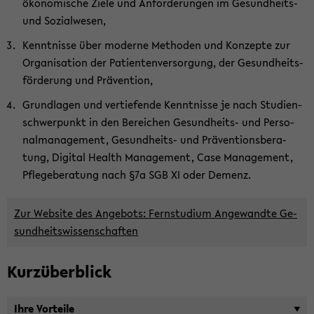
ökonomische Ziele und An­for­de­run­gen im Gesundheits-​
und So­zi­al­we­sen,
Kennt­nis­se über mo­der­ne Me­tho­den und Kon­zep­te zur
Or­ga­ni­sa­ti­on der Pa­ti­en­ten­ver­sor­gung, der Ge­sund­heits­
för­de­rung und Prä­ven­ti­on,
Grund­la­gen und ver­tie­fen­de Kennt­nis­se je nach Stu­di­en­
schwer­punkt in den Be­rei­chen Gesundheits-​ und Per­so­
nal­ma­nage­ment, Gesundheits-​ und Prä­ven­ti­ons­be­ra­
tung, Di­gi­tal Health Ma­nage­ment, Case Ma­nage­ment,
Pfle­ge­be­ra­tung nach §7a SGB XI oder De­menz.
Zur Web­site des An­ge­bots: Fern­stu­di­um An­ge­wand­te Ge­
sund­heits­wis­sen­schaf­ten
Kurz­über­blick
Ihre Vor­tei­le