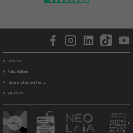
Face­book
In­sta­gram
Lin­ke­dIn
Tik­Tok
You
Service
Fakultäten
Informationen für ...
Weiteres