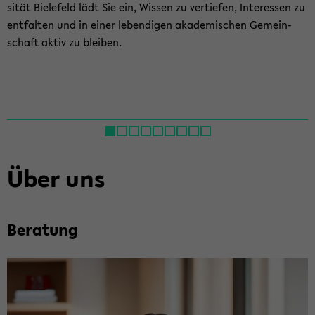
si­tät Bie­le­feld lädt Sie ein, Wis­sen zu ver­tie­fen, In­ter­es­sen zu
ent­fal­ten und in einer le­ben­di­gen aka­de­mi­schen Ge­mein­
schaft aktiv zu blei­ben.
Über uns
Be­ra­tung