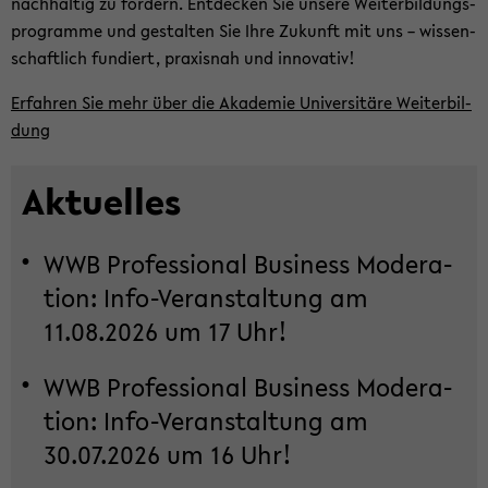
nach­hal­tig zu för­dern. Ent­de­cken Sie un­se­re Wei­ter­bil­dungs­
pro­gram­me und ge­stal­ten Sie Ihre Zu­kunft mit uns – wis­sen­
schaft­lich fun­diert, pra­xis­nah und in­no­va­tiv!
Er­fah­ren Sie mehr über die Aka­de­mie Uni­ver­si­tä­re Wei­ter­bil­
dung
Ak­tu­el­les
WWB Pro­fes­sio­nal Busi­ness Mo­de­ra­
ti­on: Info-​Veranstaltung am
11.08.2026 um 17 Uhr!
WWB Pro­fes­sio­nal Busi­ness Mo­de­ra­
ti­on: Info-​Veranstaltung am
30.07.2026 um 16 Uhr!