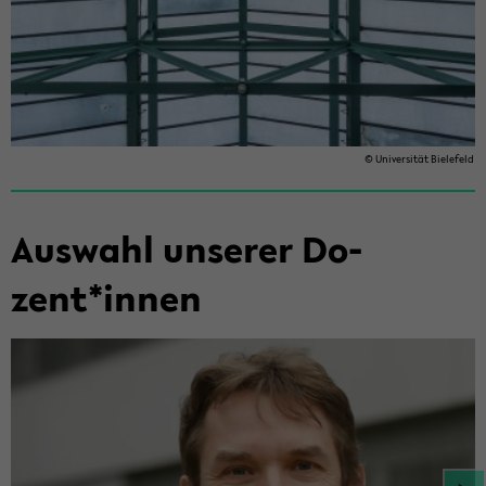
© Uni­ver­si­tät Bie­le­feld
Aus­wahl un­se­rer Do­
zent*innen