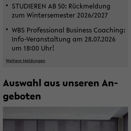
STU­DIE­REN AB 50: Rück­mel­dung
zum Win­ter­se­mes­ter 2026/2027
WBS Pro­fes­sio­nal Busi­ness Coa­ching:
Info-​Veranstaltung am 28.07.2026
um 18:00 Uhr!
Wei­te­re Mel­dun­gen
Aus­wahl aus un­se­ren An­
ge­bo­ten