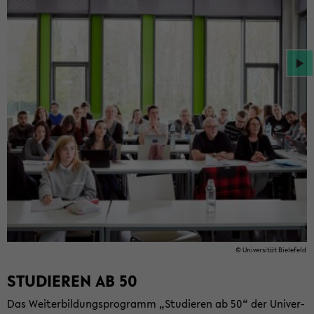
© Uni­ver­si­tät Bie­le­feld
STU­DIE­REN AB 50
Das Wei­ter­bil­dungs­pro­gramm „Stu­die­ren ab 50“ der Uni­ver­