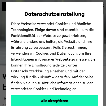
Automatische
zum
zum
zum
Inhaltswechsel
Hauptinhalt
Hauptmenü
Fußbereich
Datenschutzeinstellung
vermeiden
wechseln
wechseln
wechseln
Akademie ­ Universitäre ­
Diese Webseite verwendet Cookies und ähnliche
Weiterbildung
Technologien. Einige davon sind essentiell, um die
Funktionalität der Website zu gewährleisten,
während andere uns helfen, die Website und Ihre
Erfahrung zu verbessern. Falls Sie zustimmen,
verwenden wir Cookies und Daten auch, um Ihre
Interaktionen mit unserer Webseite zu messen. Sie
können Ihre Einwilligung jederzeit unter
© Uni­ver­si­tät Bie­le­feld
Datenschutzerklärung
einsehen und mit der
Wis­sen­schaft­li­che Wei­ter­
Wirkung für die Zukunft widerrufen. Auf der Seite
finden Sie auch zusätzliche Informationen zu den
bil­dung
verwendeten Cookies und Technologien.
Un­se­re wis­sen­schaft­li­chen Wei­ter­bil­dungs­an­ge­bo­te ver­bin­
Alle akzeptieren
den ak­tu­el­le For­schung mit pra­xis­ori­en­tier­ter An­wen­dung