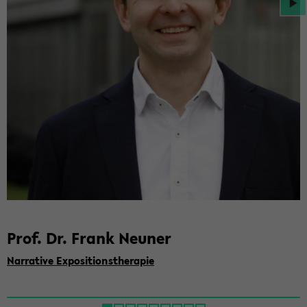
Prof. Dr. Frank Neu­ner
Nar­ra­ti­ve Ex­po­si­ti­ons­the­ra­pie