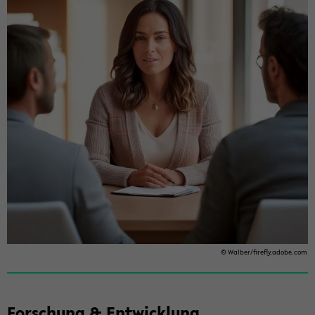
© Wal­ber/fire­fly.adobe.com
For­schung & Ent­wick­lung