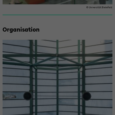
© Uni­ver­si­tät Bie­le­feld
Or­ga­ni­sa­ti­on