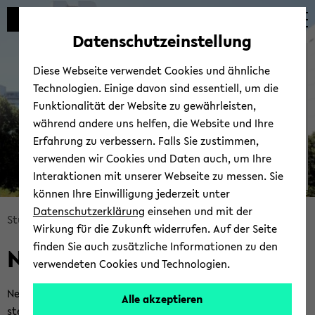
Automatische
skip
skip
skip
Inhaltswechsel
to
to
to
Datenschutzeinstellung
vermeiden
main
main
footer
Zen­tra­le An­lauf­stel­le Bar­
content
menu
Diese Webseite verwendet Cookies und ähnliche
rie­re­frei
Technologien. Einige davon sind essentiell, um die
Funktionalität der Website zu gewährleisten,
während andere uns helfen, die Website und Ihre
Erfahrung zu verbessern. Falls Sie zustimmen,
verwenden wir Cookies und Daten auch, um Ihre
Interaktionen mit unserer Webseite zu messen. Sie
können Ihre Einwilligung jederzeit unter
© Uni­ver­si­tät Bie­le­feld
Datenschutzerklärung
einsehen und mit der
skip
Stu­die­ren­den­por­tal
Stu­di­en­fi­nan­zie­rung
Ne­ben­jobs
Wirkung für die Zukunft widerrufen. Auf der Seite
breadcrumb
finden Sie auch zusätzliche Informationen zu den
Ne­ben­jobs
navigation
verwendeten Cookies und Technologien.
to
main
Ne­ben­jobs kön­nen eine wich­ti­ge fi­nan­zi­el­le Res­sour­ce dar­
Alle akzeptieren
content
stel­len. Mit einem fach­na­hen Ne­ben­job er­wer­ben Stu­die­ren­