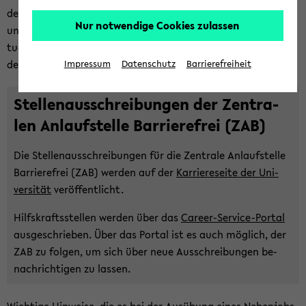
de wäh­rend des Stu­di­ums gleich­zei­tig wich­ti­ge prak­ti­sche
Nur notwendige Cookies zulassen
und fach­li­che Er­fah­run­gen. Im
Ca­re­er Ser­vice Por­tal
sind ak­
tu­el­le Aus­schrei­bun­gen für Hilfs­kraft­stel­len und Werk­stu­
den­ten­tä­tig­kei­ten ge­lis­tet.
Impressum
Datenschutz
Barrierefreiheit
Stel­len­aus­schrei­bun­gen der Zen­tra­
len An­lauf­stel­le Bar­rie­re­frei (ZAB)
Die Stel­len­aus­schrei­bun­gen für die Zen­tra­le An­lauf­stel­le
Bar­rie­re­frei (ZAB) wer­den auf der
Kar­rie­re­sei­te der Uni­
ver­si­tät
ver­öf­fent­licht.
Hilfs­krafts­stel­len wer­den über das
Career-​Service-Portal
aus­ge­schrie­ben. Über das Por­tal ist es auch mög­lich, der
ZAB zu fol­gen, um sich über neue Aus­schrei­bun­gen be­
nach­rich­ti­gen zu las­sen.