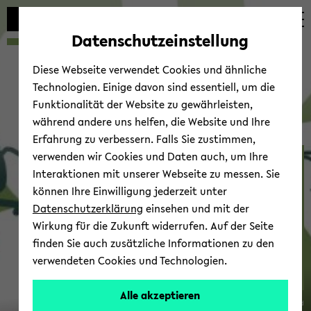
avoid
zum
zum
zum
automatic
Hauptinhalt
Hauptmenü
Fußbereich
Datenschutzeinstellung
content
wechseln
wechseln
wechseln
change
Diese Webseite verwendet Cookies und ähnliche
Technologien. Einige davon sind essentiell, um die
Funktionalität der Website zu gewährleisten,
während andere uns helfen, die Website und Ihre
Erfahrung zu verbessern. Falls Sie zustimmen,
verwenden wir Cookies und Daten auch, um Ihre
SIP 2024
Interaktionen mit unserer Webseite zu messen. Sie
können Ihre Einwilligung jederzeit unter
Datenschutzerklärung
einsehen und mit der
Wirkung für die Zukunft widerrufen. Auf der Seite
finden Sie auch zusätzliche Informationen zu den
verwendeten Cookies und Technologien.
4th-​
Alle akzeptieren
© Uni­ver­sität Biele­feld
8th