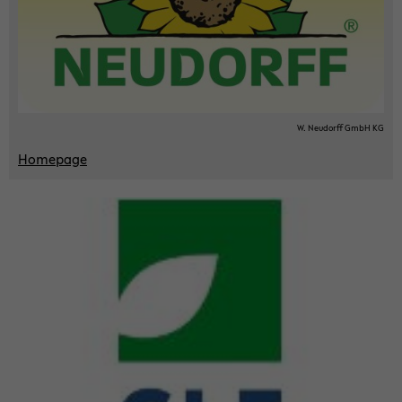
W. Neu­dorff GmbH KG
Home­page