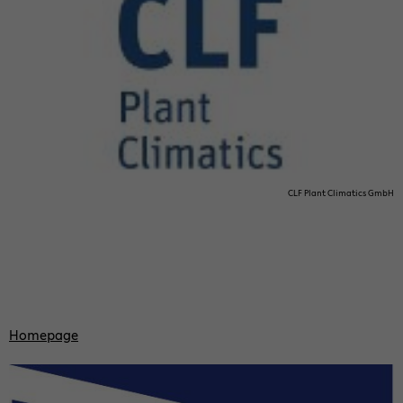
CLF Plant Cli­mat­ics GmbH
Home­page