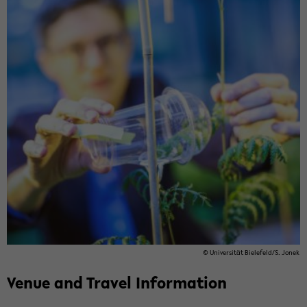
© Uni­ver­sität Biele­feld/S. Jonek
Venue and Travel In­for­ma­tion