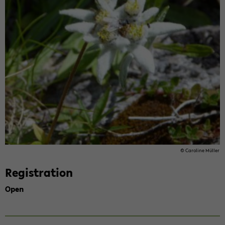
© Car­o­line Müller
Reg­is­tra­tion
Open