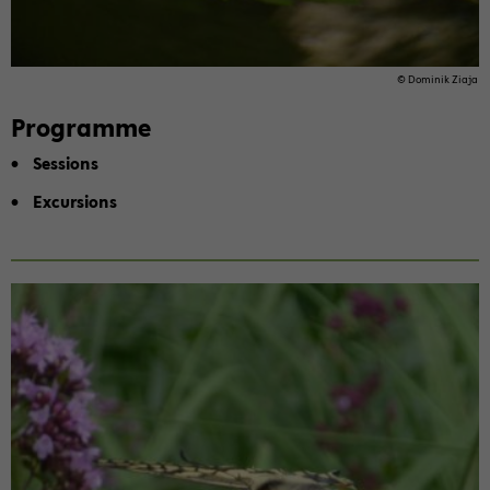
© Do­minik Ziaja
Pro­gramme
Ses­sions
Ex­cur­sions