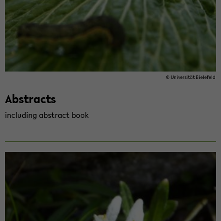
© Uni­ver­sität Biele­feld
Ab­stracts
in­clud­ing ab­stract book