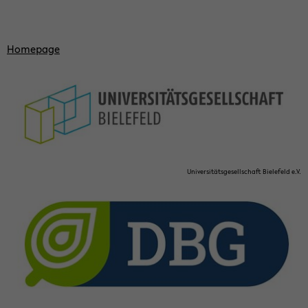
Home­page
Uni­ver­sitäts­ge­sellschaft Biele­feld e.V.