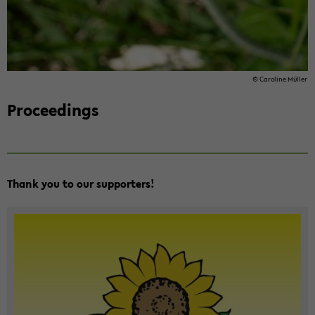
© Car­o­line Müller
Pro­ceed­ings
Thank you to our sup­port­ers!