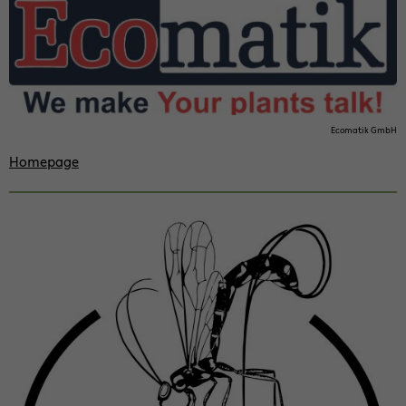
Eco­matik GmbH
Home­page