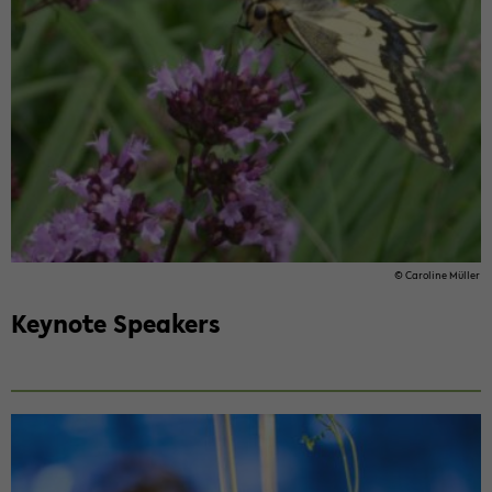
© Car­o­line Müller
Keynote Speak­ers