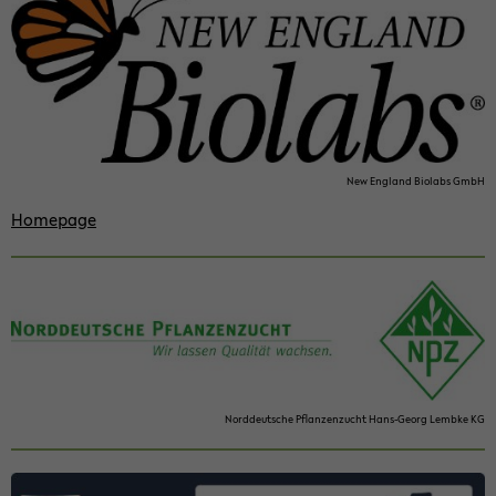
New Eng­land Bi­o­labs GmbH
Home­page
Nord­deutsche Pflanzen­zucht Hans-​Georg Lem­bke KG