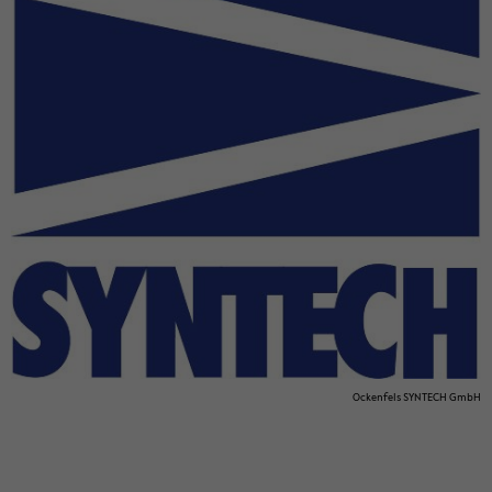
Ock­en­fels SYN­TECH GmbH