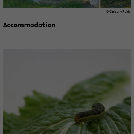
© Chris­tine Fiebig
Ac­com­mo­da­tion