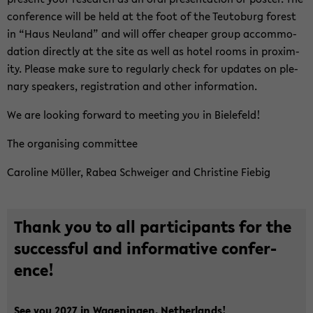
con­fer­ence will be held at the foot of the Teu­to­burg for­est
in “Haus Neu­land” and will offer cheaper group ac­com­mo­
da­tion di­rectly at the site as well as hotel rooms in prox­im­
ity. Please make sure to reg­u­larly check for up­dates on ple­
nary speak­ers, reg­is­tra­tion and other in­for­ma­tion.
We are look­ing for­ward to meet­ing you in Biele­feld!
The or­gan­is­ing com­mit­tee
Car­o­line Müller, Rabea Schweiger and Chris­tine Fiebig
Thank you to all par­tic­i­pants for the
suc­cess­ful and in­for­ma­tive con­fer­
ence!
See you 2027 in Wa­genin­gen, Nether­lands!