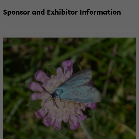
Spon­sor and Ex­hibitor In­for­ma­tion