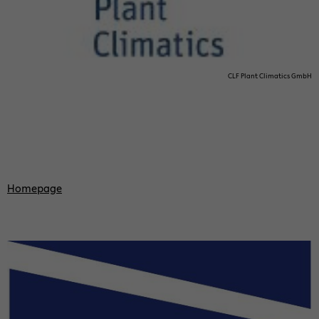
CLF Plant Cli­ma­tics GmbH
Home­page