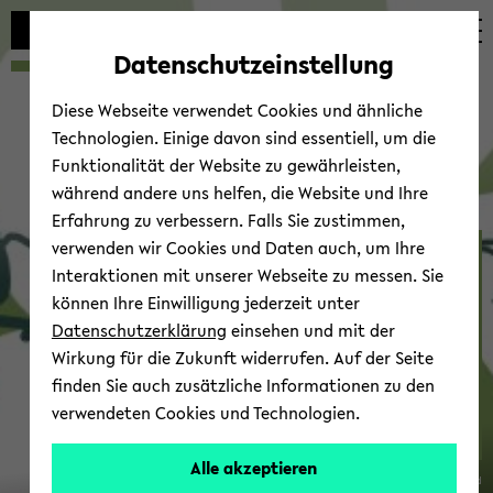
Automatische
zum
zum
zum
Inhaltswechsel
Hauptinhalt
Hauptmenü
Fußbereich
Datenschutzeinstellung
vermeiden
wechseln
wechseln
wechseln
Diese Webseite verwendet Cookies und ähnliche
Technologien. Einige davon sind essentiell, um die
Funktionalität der Website zu gewährleisten,
während andere uns helfen, die Website und Ihre
Erfahrung zu verbessern. Falls Sie zustimmen,
verwenden wir Cookies und Daten auch, um Ihre
SIP 2024
Interaktionen mit unserer Webseite zu messen. Sie
können Ihre Einwilligung jederzeit unter
Datenschutzerklärung
einsehen und mit der
Wirkung für die Zukunft widerrufen. Auf der Seite
finden Sie auch zusätzliche Informationen zu den
verwendeten Cookies und Technologien.
4th-​
Alle akzeptieren
© Uni­ver­si­tät Bie­le­feld
8th