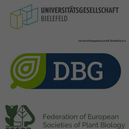
Uni­ver­si­täts­ge­sell­schaft Bie­le­feld e.V.