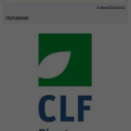
W. Neu­dorff GmbH KG
Home­page