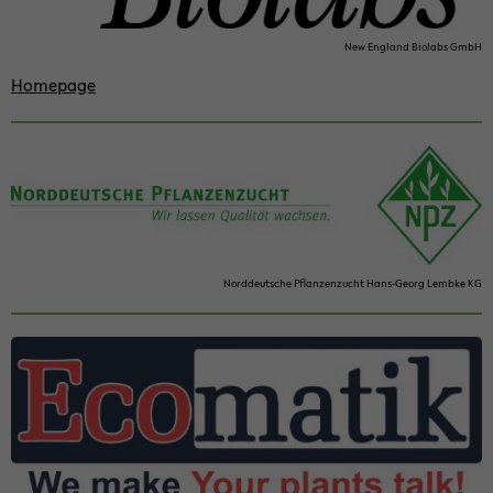
New Eng­land Bio­labs GmbH
Home­page
Nord­deut­sche Pflan­zen­zucht Hans-​Georg Lembke KG