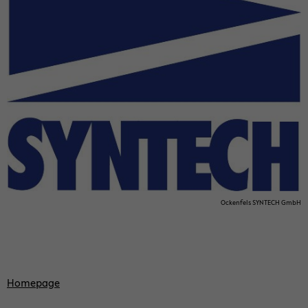
Ocken­fels SYN­TECH GmbH
Home­page