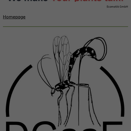
Eco­ma­tik GmbH
Home­page