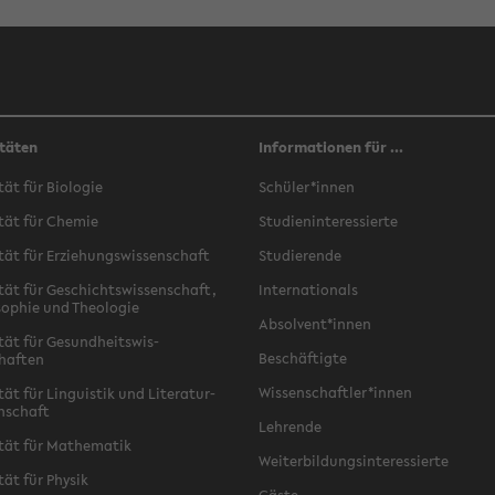
täten
Informationen für ...
ät für Bi­olo­gie
Schüler*innen
tät für Chemie
Stu­di­en­in­ter­essierte
tät für Erziehungswis­senschaft
Studierende
tät für Geschichtswis­senschaft,
In­ter­na­tion­als
o­phie und The­olo­gie
Ab­sol­vent*innen
tät für Gesund­heitswis­
Beschäftigte
haften
Wis­senschaftler*innen
ät für Lin­guis­tik und Lit­er­atur­
enschaft
Lehrende
tät für Math­e­matik
Weit­er­bil­dungsin­ter­essierte
tät für Physik