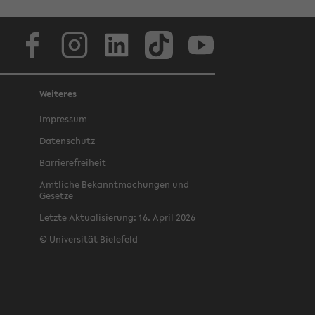
Face­book
In­sta­gram
LinkedIn
Tik­Tok
Youtube
Weiteres
Im­pres­sum
Daten­schutz
Bar­ri­ere­frei­heit
Amtliche Bekan­nt­machun­gen und
Gesetze
Let­zte Ak­tu­al­isierung: 16. April 2026
©
Uni­ver­sität Biele­feld