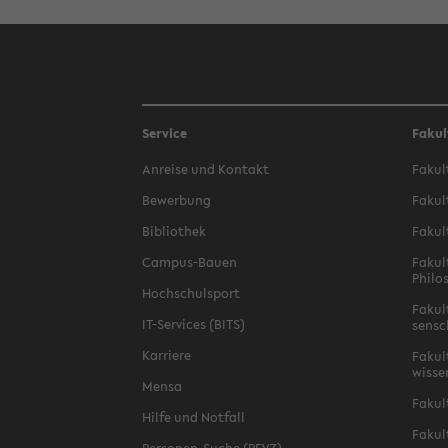
Service
Fakul
An­reise und Kon­takt
Fakult
Be­wer­bung
Fakul
Bib­lio­thek
Fakul
Campus-​Bauen
Fakul
Philos
Hochschul­sport
Fakul
IT-​Services (BITS)
sensc
Kar­riere
Fakult
wis­s
Mensa
Fakul
Hilfe und Not­fall
Fakul