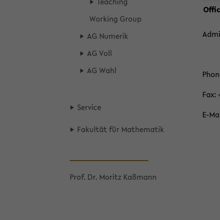
Teach­ing
Of­fi
Work­ing Group
Ad­mi
AG Nu­merik
AG Voll
AG Wahl
Phone
Fax: 
Ser­vice
E-​Ma
Fakultät für Math­e­matik
Prof. Dr. Moritz Kaßmann