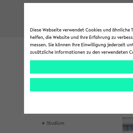
Diese Webseite verwendet Cookies und ähnliche Te
helfen, die Website und Ihre Erfahrung zu verbes
messen. Sie können Ihre Einwilligung jederzeit u
zusätzliche Informationen zu den verwendeten C
Fakultät
Forschung
zum
Brea
Fakul
Fakultät für Math­e­matik
Hauptinhalt
crum
wechseln
übers
Fakultät
Pr
gen
und
Forschung
zum
Haup
Studium
men