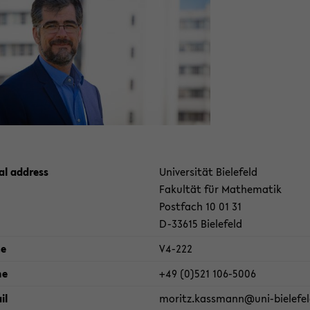
­
al ad­dress
Uni­ver­sität Biele­feld
Fakultät für Math­e­matik
Post­fach 10 01 31
D-​33615 Biele­feld
ce
V4-​222
ne
+49 (0)521 106-​5006
il
moritz.kass­mann@uni-​bielefel