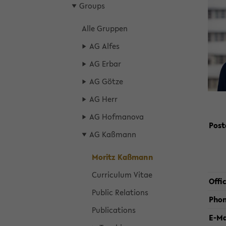
wech
Groups
seln
Alle Grup­pen
AG Alfes
AG Erbar
AG Götze
AG Herr
AG Hof­manova
Post
AG Kaßmann
Moritz Kaßmann
Cur­ricu­lum Vitae
Of­fi
Pub­lic Re­la­tions
Pho
Pub­li­ca­tions
E-​Ma