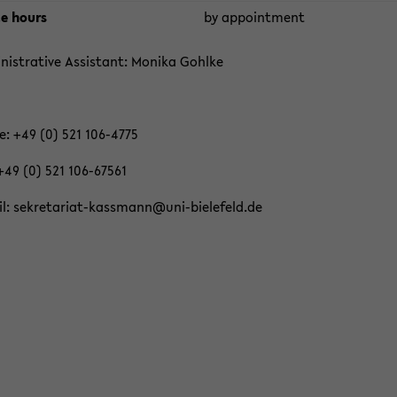
ce hours
by ap­point­ment
n­is­tra­tive As­sis­tant: Monika Gohlke
: +49 (0) 521 106-​4775
+49 (0) 521 106-​67561
il: sekretariat-​kassmann@uni-​bielefeld.de