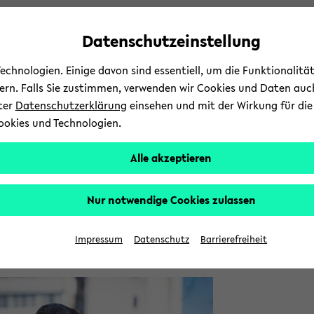
avoid
zum
zum
zum
automatic
Hauptinhalt
Hauptmenü
Fußbereich
Datenschutzeinstellung
content
wechseln
wechseln
wechseln
change
chnologien. Einige davon sind essentiell, um die Funktionalit
sern. Falls Sie zustimmen, verwenden wir Cookies und Daten auc
nter
Datenschutzerklärung
einsehen und mit der Wirkung für die 
ookies und Technologien.
Studium
Groups
Alle akzeptieren
d­
tät für Math­e­matik
Groups
AG Kaßmann
b
Nur notwendige Cookies zulassen
prin­
of. Dr. Moritz Kaßmann
Impressum
Datenschutz
Barrierefreiheit
t­
ü