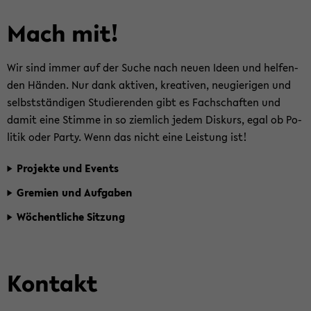
Stu­
die­
Mach mit!
ren­
den
Wir sind immer auf der Suche nach neuen Ideen und hel­fen­
der
den Hän­den. Nur dank ak­ti­ven, krea­ti­ven, neu­gie­ri­gen und
Phi­
selbst­stän­di­gen Stu­die­ren­den gibt es Fach­schaf­ten und
lo­
damit eine Stim­me in so ziem­lich jedem Dis­kurs, egal ob Po­
so­
li­tik oder Party. Wenn das nicht eine Leis­tung ist!
phie
ein.
Pro­jek­te und Events
Gre­mi­en und Auf­ga­ben
Wö­chent­li­che Sit­zung
Zum
Haupt­
Kon­takt
in­
halt