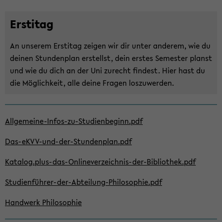
en
und
Er­st­i­tag
im
di­
An un­se­rem Er­st­i­tag zei­gen wir dir unter an­de­rem, wie du
rek­
dei­nen Stun­den­plan er­stellst, dein ers­tes Se­mes­ter planst
ten
und wie du dich an der Uni zu­recht fin­dest. Hier hast du
Ge­
die Mög­lich­keit, alle deine Fra­gen los­zu­wer­den.
spräch
set­
Zum
zen
Allgemeine-​Infos-zu-Studienbeginn.pdf
Haupt­
wir
in­
uns
Das-​eKVV-und-der-Stundenplan.pdf
halt
für
der
Ka­ta­log.plus-​das-Onlineverzeichnis-der-Bibliothek.pdf
die
Sek­
Be­
Studienführer-​der-Abteilung-Philosophie.pdf
ti­
lan­
on
ge
Hand­werk Phi­lo­so­phie
wech­
der
seln