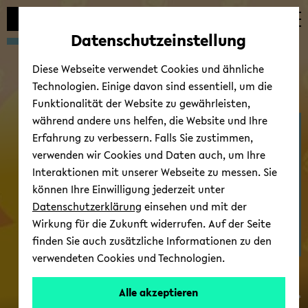
Automatische
zum
zum
zum
Inhaltswechsel
Hauptinhalt
Hauptmenü
Fußbereich
Datenschutzeinstellung
vermeiden
wechseln
wechseln
wechseln
Diese Webseite verwendet Cookies und ähnliche
Technologien. Einige davon sind essentiell, um die
Funktionalität der Website zu gewährleisten,
während andere uns helfen, die Website und Ihre
Deine Fach­schaft
Erfahrung zu verbessern. Falls Sie zustimmen,
verwenden wir Cookies und Daten auch, um Ihre
Interaktionen mit unserer Webseite zu messen. Sie
können Ihre Einwilligung jederzeit unter
Datenschutzerklärung
einsehen und mit der
Wirkung für die Zukunft widerrufen. Auf der Seite
finden Sie auch zusätzliche Informationen zu den
Wir
verwendeten Cookies und Technologien.
als
Fach­
Alle akzeptieren
*nietzsch-​nietzsch*