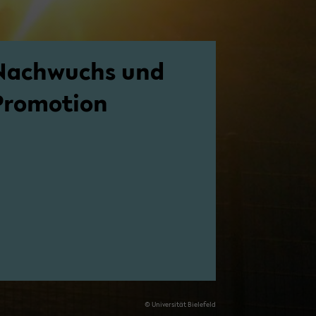
Nach­wuchs und
ro­mo­ti­on
© Uni­ver­si­tät Bie­le­feld