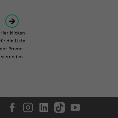
Hier kli­cken
für die Liste
der Pro­mo­
vie­ren­den
Face­book
In­sta­gram
Lin­ke­dIn
Tik­Tok
You­tube