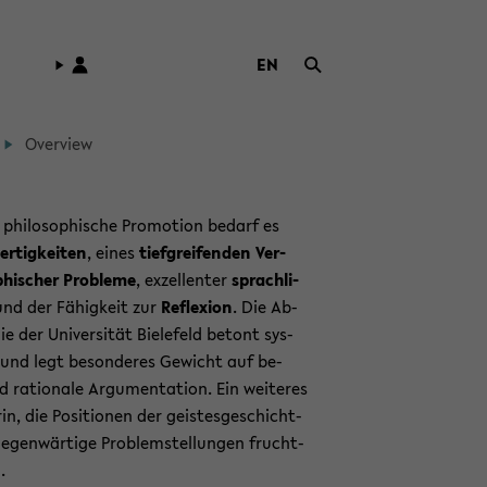
EN
ZUR
ENG­
LI­
Over­view
SCHEN
SPRA­
CHE
 phi­lo­so­phi­sche Pro­mo­ti­on be­darf es
WECH­
er­tig­kei­ten
, eines
tief­grei­fen­den Ver­
SELN
­phi­scher Pro­ble­me
, ex­zel­len­ter
sprach­li­
nd der Fä­hig­keit zur
Re­fle­xi­on
. Die Ab­
ie der Uni­ver­si­tät Bie­le­feld be­tont sys­
e und legt be­son­de­res Ge­wicht auf be­
d ra­tio­na­le Ar­gu­men­ta­ti­on. Ein wei­te­res
in, die Po­si­tio­nen der geis­tes­ge­schicht­
 ge­gen­wär­ti­ge Pro­blem­stel­lun­gen frucht­
.