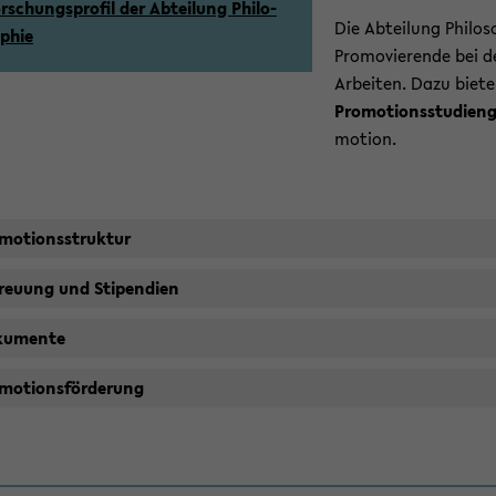
r­schungs­pro­fil der Ab­tei­lung Phi­lo­
Die Ab­tei­lung Phi­lo­s
­phie
Pro­mo­vie­ren­de bei de
Ar­bei­ten. Dazu bie­t
Pro­mo­ti­ons­stu­di­en
mo­ti­on.
mo­ti­ons­struk­tur
reu­ung und Sti­pen­di­en
ku­men­te
mo­ti­ons­för­de­rung