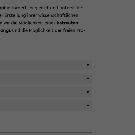
o­phie för­dert, be­glei­tet und un­ter­stützt
r Er­stel­lung ihrer wis­sen­schaft­li­chen
en wir die Mög­lich­keit eines
be­treu­ten
­gangs
und die Mög­lich­keit der frei­en Pro­