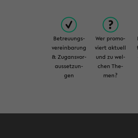
Be­treu­ungs­
Wer pro­mo­
ver­ein­ba­rung
viert ak­tu­ell
& Zugans­vor­
und zu wel­
aus­set­zun­
chen The­
gen
men?