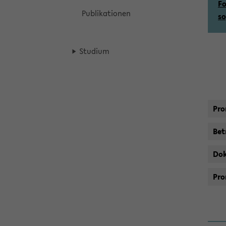
Fo
Pu­bli­ka­tio­nen
so
Stu­di­um
Pro­
Be­t
Do­
Pro­