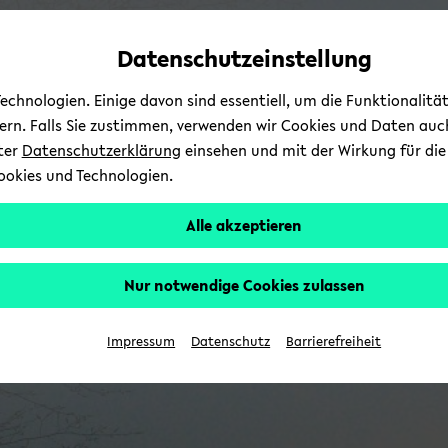
Automatische
zum
zum
zum
Inhaltswechsel
Hauptinhalt
Hauptmenü
Fußbereich
Datenschutzeinstellung
vermeiden
wechseln
wechseln
wechseln
chnologien. Einige davon sind essentiell, um die Funktionalit
sern. Falls Sie zustimmen, verwenden wir Cookies und Daten auc
nter
Datenschutzerklärung
einsehen und mit der Wirkung für die 
ookies und Technologien.
Alle akzeptieren
Nur notwendige Cookies zulassen
Impressum
Datenschutz
Barrierefreiheit