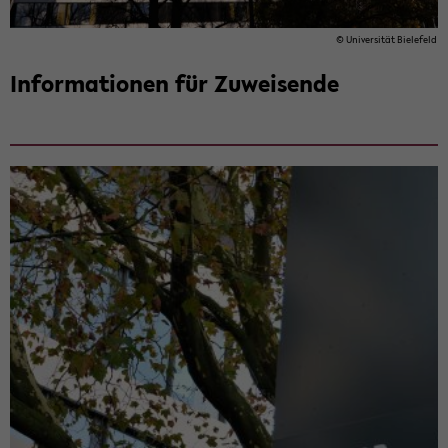
© Uni­ver­si­tät Bie­le­feld
In­for­ma­tio­nen für Zu­wei­sen­de