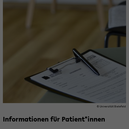
© Uni­ver­si­tät Bie­le­feld
In­for­ma­tio­nen für Pa­ti­ent*innen