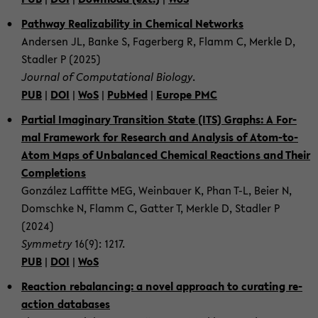
Pa­thway Rea­liza­bi­li­ty in Che­mi­cal Net­works
An­der­sen JL, Banke S, Fa­ger­berg R, Flamm C, Merk­le D,
Stad­ler P (2025)
Jour­nal of Com­pu­ta­tio­nal Bio­lo­gy
.
PUB
|
DOI
|
WoS
|
Pub­Med
|
Eu­ro­pe PMC
Par­ti­al Ima­gi­na­ry Tran­si­ti­on State (ITS) Graphs: A For­
mal Frame­work for Re­se­arch and Ana­ly­sis of Atom-​to-
Atom Maps of Un­ba­lan­ced Che­mi­cal Re­ac­tions and Their
Com­ple­ti­ons
González Laf­fit­te MEG, Wein­bau­er K, Phan T-L, Beier N,
Dom­schke N, Flamm C, Gat­ter T, Merk­le D, Stad­ler P
(2024)
Sym­me­try
16(9): 1217.
PUB
|
DOI
|
WoS
Re­ac­tion reb­a­lan­cing: a novel ap­proach to cu­ra­ting re­
ac­tion da­ta­ba­ses