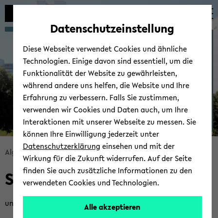
Automatische
zum
zum
zum
Inhaltswechsel
Hauptinhalt
Hauptmenü
Fußbereich
Datenschutzeinstellung
vermeiden
wechseln
wechseln
wechseln
Al­go­rith­mic Chemin­for­
Diese Webseite verwendet Cookies und ähnliche
ma­tics
Technologien. Einige davon sind essentiell, um die
Funktionalität der Website zu gewährleisten,
während andere uns helfen, die Website und Ihre
Erfahrung zu verbessern. Falls Sie zustimmen,
verwenden wir Cookies und Daten auch, um Ihre
Interaktionen mit unserer Webseite zu messen. Sie
können Ihre Einwilligung jederzeit unter
© Uni­ver­si­tät Bie­le­feld
Datenschutzerklärung
einsehen und mit der
Bread­
Al­go­rith­mic Chemin­for­ma­tics
Pu­bli­ca­ti­ons
Wirkung für die Zukunft widerrufen. Auf der Seite
crumb
finden Sie auch zusätzliche Informationen zu den
Selec­ted Pu­bli­ca­ti­ons
über­
verwendeten Cookies und Technologien.
sprin­
gen
under con­st­ruc­tion:
Alle akzeptieren
und