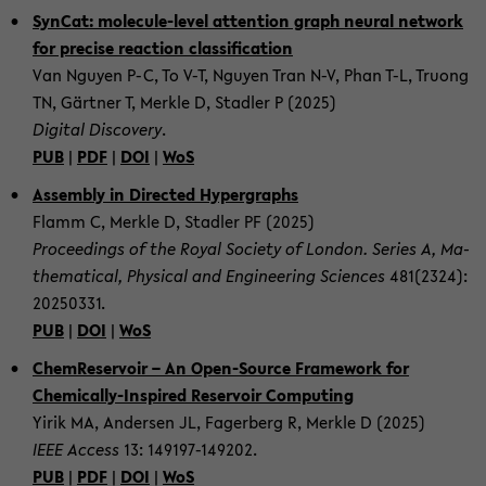
Syn­Cat: molecule-​level at­ten­ti­on graph neural net­work
for pre­ci­se re­ac­tion clas­si­fi­ca­ti­on
Van Nguy­en P-C, To V-T, Nguy­en Tran N-V, Phan T-L, Truong
TN, Gärt­ner T, Merk­le D, Stad­ler P (2025)
Di­gi­tal Dis­co­very
.
PUB
|
PDF
|
DOI
|
WoS
As­sem­bly in Di­rec­ted Hy­per­graphs
Flamm C, Merk­le D, Stad­ler PF (2025)
Pro­cee­dings of the Royal So­cie­ty of Lon­don. Se­ries A, Ma­
the­ma­ti­cal, Phy­si­cal and En­gi­nee­ring Sci­en­ces
481(2324):
20250331.
PUB
|
DOI
|
WoS
Chem­Re­ser­voir – An Open-​Source Frame­work for
Chemically-​Inspired Re­ser­voir Com­pu­ting
Yirik MA, An­der­sen JL, Fa­ger­berg R, Merk­le D (2025)
IEEE Ac­cess
13: 149197-​149202.
PUB
|
PDF
|
DOI
|
WoS