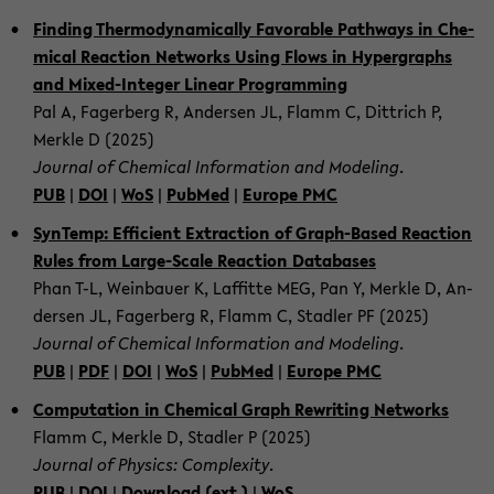
Fin­ding Ther­mo­dy­na­mi­cal­ly Fa­vor­able Pa­thways in Che­
mi­cal Re­ac­tion Net­works Using Flows in Hy­per­graphs
and Mixed-​Integer Li­ne­ar Pro­gramming
Pal A, Fa­ger­berg R, An­der­sen JL, Flamm C, Dittrich P,
Merk­le D (2025)
Jour­nal of Che­mi­cal In­for­ma­ti­on and Mo­de­ling
.
PUB
|
DOI
|
WoS
|
Pub­Med
|
Eu­ro­pe PMC
Syn­Temp: Ef­fi­ci­ent Ex­trac­tion of Graph-​Based Re­ac­tion
Rules from Large-​Scale Re­ac­tion Da­ta­ba­ses
Phan T-L, Wein­bau­er K, Laf­fit­te MEG, Pan Y, Merk­le D, An­
der­sen JL, Fa­ger­berg R, Flamm C, Stad­ler PF (2025)
Jour­nal of Che­mi­cal In­for­ma­ti­on and Mo­de­ling
.
PUB
|
PDF
|
DOI
|
WoS
|
Pub­Med
|
Eu­ro­pe PMC
Com­pu­ta­ti­on in Che­mi­cal Graph Re­wri­ting Net­works
Flamm C, Merk­le D, Stad­ler P (2025)
Jour­nal of Phy­sics: Com­ple­xi­ty
.
PUB
|
DOI
|
Down­load (ext.)
|
WoS