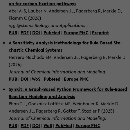
on for car­bon fixa­ti­on pa­thways
Abel A-S, Lau­ber N, An­der­sen JL, Fa­ger­berg R, Merk­le D,
Flamm C (2026)
npj Sys­tems Bio­lo­gy and Ap­p­li­ca­ti­ons
.
PUB
|
PDF
|
DOI
|
Pub­Med
|
Eu­ro­pe PMC
|
Pre­print
A Sen­si­ti­vi­ty Ana­ly­sis Me­tho­do­lo­gy for Rule-​Based Sto­
chastic Che­mi­cal Sys­tems
Her­re­ra Mach­a­do EM, An­der­sen JL, Fa­ger­berg R, Merk­le D
(2026)
Jour­nal of Che­mi­cal In­for­ma­ti­on and Mo­de­ling
.
PUB
|
DOI
|
WoS
|
Pub­Med
|
Eu­ro­pe PMC
Syn­Kit: A Graph-​Based Py­thon Frame­work for Rule-​Based
Re­ac­tion Mo­de­ling and Ana­ly­sis
Phan T-L, González Laf­fit­te ME, Wein­bau­er K, Merk­le D,
An­der­sen JL, Fa­ger­berg R, Gat­ter T, Stad­ler P (2025)
Jour­nal of Che­mi­cal In­for­ma­ti­on and Mo­de­ling
.
PUB
|
PDF
|
DOI
|
WoS
|
Pub­Med
|
Eu­ro­pe PMC