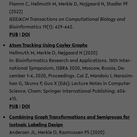
Flamm C, Hell­muth M, Merk­le D, No­jgaard N, Stad­ler PF
(2022)
IEEE/ACM Tran­sac­tions on Com­pu­ta­tio­nal Bio­lo­gy and
Bio­in­for­ma­tics
19(1): 429-​442.
PUB
|
DOI
Atom Tracking Using Ca­yley Graphs
Hell­muth M, Merk­le D, Nøjgaard N (2020)
In: Bio­in­for­ma­tics Re­se­arch and Ap­p­li­ca­ti­ons. 16th In­ter­
na­tio­nal Sym­po­si­um, ISBRA 2020, Mos­cow, Rus­sia, De­
cem­ber 1–4, 2020, Pro­cee­dings. Cai Z, Man­doiu I, Nara­sim­
han G, Skums P, Guo X (Eds); Lec­tu­re Notes in Com­pu­ter
Sci­ence. Cham: Sprin­ger In­ter­na­tio­nal Pu­bli­shing: 406-​
415.
PUB
|
DOI
Com­bi­ning Graph Trans­for­ma­ti­ons and Se­mi­groups for
Iso­to­pic La­be­ling De­sign
An­der­sen JL, Merk­le D, Ras­mus­sen PS (2020)