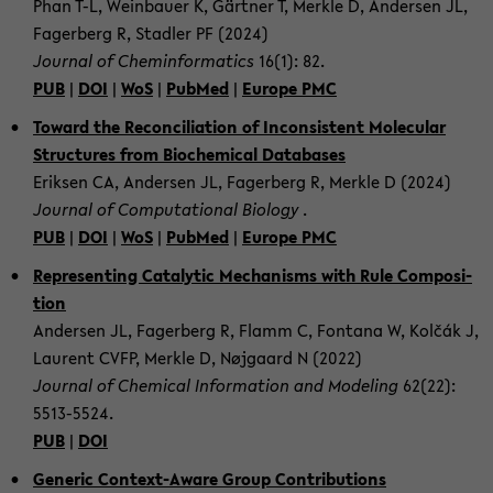
Phan T-L, Wein­bau­er K, Gärt­ner T, Merk­le D, An­der­sen JL,
Fa­ger­berg R, Stad­ler PF (2024)
Jour­nal of Chemin­for­ma­tics
16(1): 82.
PUB
|
DOI
|
WoS
|
Pub­Med
|
Eu­ro­pe PMC
To­ward the Re­con­ci­lia­ti­on of In­con­sis­tent Mole­cu­lar
Struc­tu­res from Bio­che­mi­cal Da­ta­ba­ses
Erik­sen CA, An­der­sen JL, Fa­ger­berg R, Merk­le D (2024)
Jour­nal of Com­pu­ta­tio­nal Bio­lo­gy
.
PUB
|
DOI
|
WoS
|
Pub­Med
|
Eu­ro­pe PMC
Re­p­re­sen­ting Ca­ta­ly­tic Me­cha­nisms with Rule Com­po­si­
ti­on
An­der­sen JL, Fa­ger­berg R, Flamm C, Fon­ta­na W, Kolčák J,
Lau­rent CVFP, Merk­le D, Nøjgaard N (2022)
Jour­nal of Che­mi­cal In­for­ma­ti­on and Mo­de­ling
62(22):
5513-​5524.
PUB
|
DOI
Ge­ne­ric Context-​Aware Group Con­tri­bu­ti­ons