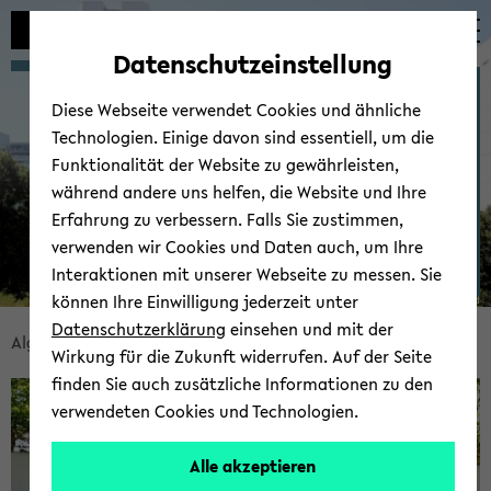
Automatische
zum
zum
zum
Inhaltswechsel
Hauptinhalt
Hauptmenü
Fußbereich
Datenschutzeinstellung
vermeiden
wechseln
wechseln
wechseln
Al­go­rith­mic Chemin­for­
Diese Webseite verwendet Cookies und ähnliche
ma­tics
Technologien. Einige davon sind essentiell, um die
Funktionalität der Website zu gewährleisten,
während andere uns helfen, die Website und Ihre
Erfahrung zu verbessern. Falls Sie zustimmen,
verwenden wir Cookies und Daten auch, um Ihre
Interaktionen mit unserer Webseite zu messen. Sie
können Ihre Einwilligung jederzeit unter
© Uni­ver­si­tät Bie­le­feld
Datenschutzerklärung
einsehen und mit der
Bread­
Al­go­rith­mic Chemin­for­ma­tics
Re­se­arch
Wirkung für die Zukunft widerrufen. Auf der Seite
crumb
finden Sie auch zusätzliche Informationen zu den
über­
verwendeten Cookies und Technologien.
sprin­
gen
Alle akzeptieren
und