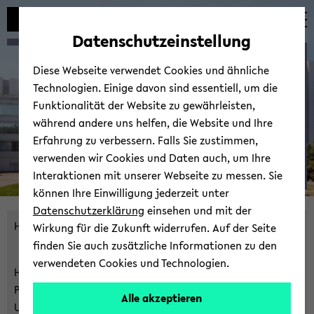
Automatische
skip
skip
skip
Inhaltswechsel
to
to
to
Datenschutzeinstellung
vermeiden
main
main
footer
Con­trol­ling & Pro­duk­ti­
content
menu
Diese Webseite verwendet Cookies und ähnliche
ons­wirt­schaft
Technologien. Einige davon sind essentiell, um die
Funktionalität der Website zu gewährleisten,
während andere uns helfen, die Website und Ihre
Erfahrung zu verbessern. Falls Sie zustimmen,
verwenden wir Cookies und Daten auch, um Ihre
Interaktionen mit unserer Webseite zu messen. Sie
Prof.
können Ihre Einwilligung jederzeit unter
© Uni­ver­si­tät Bie­le­feld
Dr.
Datenschutzerklärung
einsehen und mit der
Her­
Herz­lich will­kom­men!
Wirkung für die Zukunft widerrufen. Auf der Seite
mann
finden Sie auch zusätzliche Informationen zu den
Jahn­
verwendeten Cookies und Technologien.
Hier er­fah­ren Sie alles Wis­sens­wer­te rund um die Senior-​
ke
Professur für Con­trol­ling und Pro­duk­ti­ons­wirt­schaft der
Alle akzeptieren
Uni­ver­si­tät Bie­le­feld.