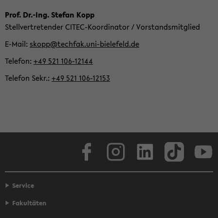
Zum
Prof. Dr.-Ing. Ste­fan Kopp
Haupt­
Stell­ver­tre­ten­der CITEC-​Koordinator / Vor­stands­mit­glied
in­
E-​Mail
skopp@tech­fak.uni-​bielefeld.de
halt
Te­le­fon
+49 521 106-​12144
der
Sek­
Te­le­fon Sekr.
+49 521 106-​12153
ti­
on
wech­
seln
Face­book
In­sta­gram
Lin­ke­dIn
Tik­Tok
You
Service
Fakultäten