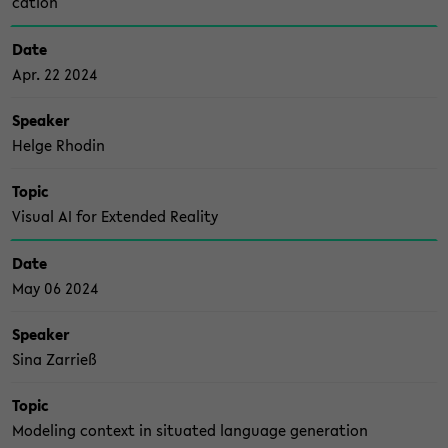
ca­ti­on
Date
Apr. 22 2024
Spea­ker
Helge Rho­din
Topic
Vi­su­al AI for Ex­ten­ded Rea­li­ty
Date
May 06 2024
Spea­ker
Sina Zar­rieß
Topic
Mo­de­ling con­text in si­tua­ted lan­guage ge­nera­ti­on