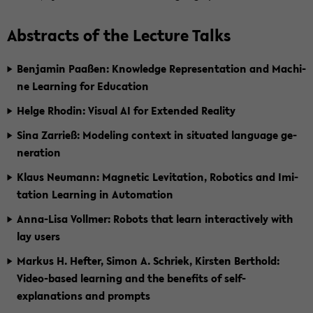
Abs­tracts of the Lec­tu­re Talks
Ben­ja­min Paa­ßen: Know­ledge Re­p­re­sen­ta­ti­on and Ma­chi­
ne Lear­ning for Edu­ca­ti­on
Helge Rho­din: Vi­su­al AI for Ex­ten­ded Rea­li­ty
Sina Zar­rieß: Mo­de­ling con­text in si­tua­ted lan­guage ge­
nera­ti­on
Klaus Neu­mann: Ma­gne­tic Le­vi­ta­ti­on, Ro­bo­tics and Imi­
ta­ti­on Lear­ning in Au­to­ma­ti­on
Anna-​Lisa Voll­mer: Ro­bots that learn in­ter­ac­tive­ly with
lay users
Mar­kus H. Hef­ter, Simon A. Schriek, Kirs­ten Bert­hold:
Video-​based lear­ning and the be­ne­fits of self-​
explanations and prompts