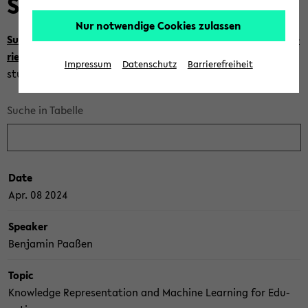
Sum­mer Se­mes­ter 2024
Nur notwendige Cookies zulassen
Sum­ma­ry and re­view of the sum­mer 2024 CITEC Lec­tu­re Se­
ries (PDF)
from the per­spec­ti­ve of com­pu­ter sci­ence PhD
Impressum
Datenschutz
Barrierefreiheit
stu­dents
Suche in Tabelle
Date
Apr. 08 2024
Spea­ker
Ben­ja­min Paa­ßen
Topic
Know­ledge Re­p­re­sen­ta­ti­on and Ma­chi­ne Lear­ning for Edu­