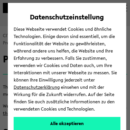
Automatische
zum
zum
zum
Inhaltswechsel
Hauptinhalt
Hauptmenü
Fußbereich
Datenschutzeinstellung
vermeiden
wechseln
wechseln
wechseln
Diese Webseite verwendet Cookies und ähnliche
Bread­
CITEC
En­vi­ron­ment
CITEC Lec­tu­re Se­ries
Technologien. Einige davon sind essentiell, um die
crumb
Pre­vious Se­mes­ters
Funktionalität der Website zu gewährleisten,
über­
während andere uns helfen, die Website und Ihre
Pre­vious Se­mes­ters
sprin­
Erfahrung zu verbessern. Falls Sie zustimmen,
gen
verwenden wir Cookies und Daten auch, um Ihre
und
Interaktionen mit unserer Webseite zu messen. Sie
zum
können Ihre Einwilligung jederzeit unter
Haupt­
This page is about the CITEC Lec­tu­re Se­ries in
pre­vious
se­
Datenschutzerklärung
einsehen und mit der
me­
mes­ters.
Wirkung für die Zukunft widerrufen. Auf der Seite
nü
finden Sie auch zusätzliche Informationen zu den
We also have re­cent in­for­ma­ti­on about the
Lec­tu­re Se­ries in
wech­
verwendeten Cookies und Technologien.
the cur­rent se­mes­ter
.
seln
Alle akzeptieren