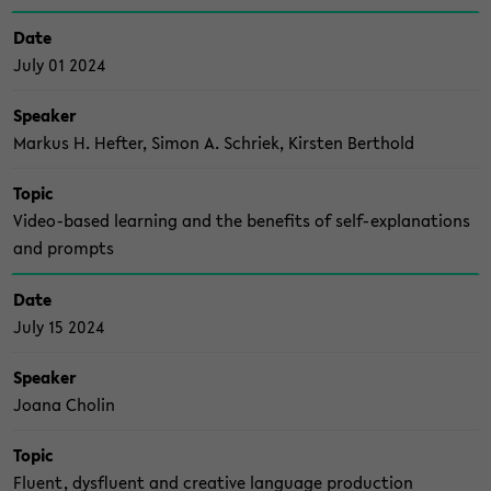
Date
July 01 2024
Spea­ker
Mar­kus H. Hef­ter, Simon A. Schriek, Kirs­ten Bert­hold
Topic
Video-​based lear­ning and the be­ne­fits of self-​explanations
and prompts
Date
July 15 2024
Spea­ker
Joana Cho­lin
Topic
Flu­ent, dys­flu­ent and crea­ti­ve lan­guage pro­duc­tion