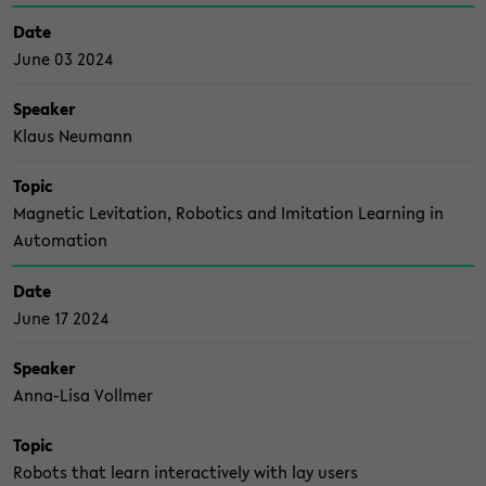
Date
June 03 2024
Spea­ker
Klaus Neu­mann
Topic
Ma­gne­tic Le­vi­ta­ti­on, Ro­bo­tics and Imi­ta­ti­on Lear­ning in
Au­to­ma­ti­on
Date
June 17 2024
Spea­ker
Anna-​Lisa Voll­mer
Topic
Ro­bots that learn in­ter­ac­tive­ly with lay users