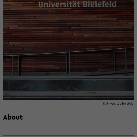
© Uni­ver­sität Biele­feld
About