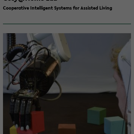
Co­op­er­a­tive In­tel­li­gent Sys­tems for As­sisted Liv­ing