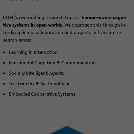
CITEC's over­ar­ch­ing re­search topic is
human-​aware cog­ni­
tive sys­tems in open worlds
.
We ap­proach this through in­
ter­dis­ci­pli­nary col­lab­o­ra­tion and projects in five core re­
search areas:
Learn­ing in In­ter­ac­tion
Mul­ti­modal Cog­ni­tion & Com­mu­ni­ca­tion
So­cially In­tel­li­gent Agents
Trust­wor­thy & Sus­tain­able AI
Em­bod­ied Co­op­er­a­tive Sys­tems