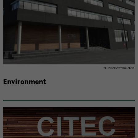
© Uni­ver­sität Biele­feld
En­vi­ron­ment