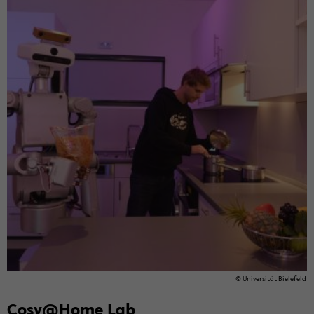
© Uni­ver­sität Biele­feld
Cosy@Home Lab