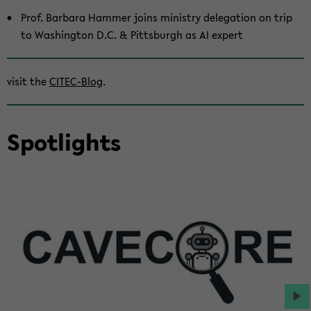
Prof. Bar­bara Ham­mer joins min­istry del­e­ga­tion on trip
to Wash­ing­ton D.C. & Pitts­burgh as AI ex­pert
visit the
CITEC-​Blog
.
Spot­lights