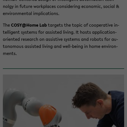
nolgy in fu­ture work­places con­sid­er­ing eco­nomic, so­cial &
en­vi­ron­men­tal im­pli­ca­tions.
The
COSY@Home Lab
tar­gets the topic of co­op­er­a­tive in­
tel­li­gent sys­tems for as­sisted liv­ing. It hosts application-​
oriented re­search on as­sis­tive sys­tems and ro­bots for au­
tonomous as­sisted liv­ing and well-​being in home en­vi­ron­
ments.