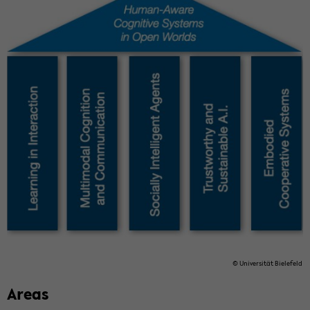
© Uni­ver­sität Biele­feld
Areas