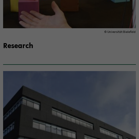
© Uni­ver­sität Biele­feld
Re­search