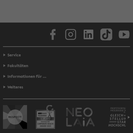
Face­book
In­sta­gram
LinkedIn
Tik­Tok
Y
Service
Fakultäten
Informationen für ...
Weiteres