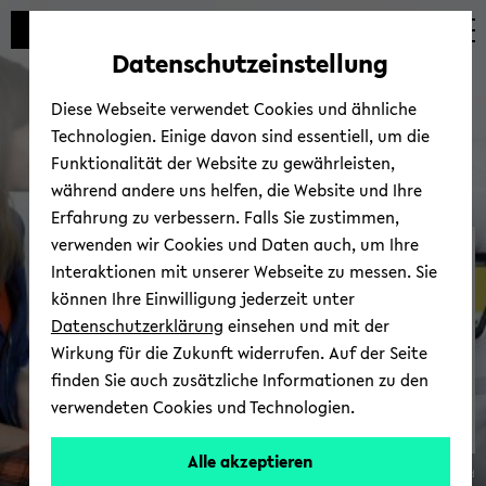
avoid
zum
zum
zum
automatic
Hauptinhalt
Hauptmenü
Fußbereich
Datenschutzeinstellung
content
wechseln
wechseln
wechseln
change
Diese Webseite verwendet Cookies und ähnliche
Technologien. Einige davon sind essentiell, um die
Funktionalität der Website zu gewährleisten,
während andere uns helfen, die Website und Ihre
Erfahrung zu verbessern. Falls Sie zustimmen,
verwenden wir Cookies und Daten auch, um Ihre
Cen­ter for Cog­ni­tive In­
Interaktionen mit unserer Webseite zu messen. Sie
ter­ac­tion Tech­nol­ogy
können Ihre Einwilligung jederzeit unter
Datenschutzerklärung
einsehen und mit der
Wirkung für die Zukunft widerrufen. Auf der Seite
finden Sie auch zusätzliche Informationen zu den
verwendeten Cookies und Technologien.
Cen­
Alle akzeptieren
© Uni­ver­sität Biele­feld
ter