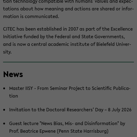
tion tech­nol­ogy com­pat­i­ble with hu­mans' val­ues and ex­pec­
ta­tions about how mean­ing and ac­tions are shared or in­for­
ma­tion is com­mu­ni­cated.
CITEC has been es­tab­lished in 2007 as part of the Ex­cel­lence
Ini­tia­tive funded by the Fed­eral and State Gov­ern­ments,
and is now a cen­tral aca­d­e­mic in­sti­tute of Biele­feld Uni­ver­
sity.
Zum
News
Haupt­
in­
halt
Mas­ter IISY - From Sem­i­nar Project to Sci­en­tific Pub­li­ca­
der
tion
Sek­
In­vi­ta­tion to the Doc­toral Re­searchers’ Day – 8 July 2026
tion
wech­
Guest lec­ture "News Bias, Mis- and Dis­in­for­ma­tion" by
seln
Prof. Beat­rice Ep­wene (Penn State Har­ris­burg)