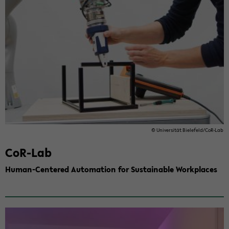
© Uni­ver­sität Biele­feld/CoR-​Lab
CoR-​Lab
Human-​Centered Au­toma­tion for Sus­tain­able Work­places