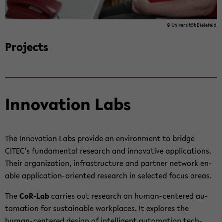
© Uni­ver­sität Biele­feld
Projects
In­no­va­tion Labs
The In­no­va­tion Labs pro­vide an en­vi­ron­ment to bridge
CITEC's fun­da­men­tal re­search and in­no­v­a­tive ap­pli­ca­tions.
Their or­ga­ni­za­tion, in­fra­struc­ture and part­ner net­work en­
able application-​oriented re­search in se­lected focus areas.
The
CoR-​Lab
car­ries out re­search on human-​centered au­
toma­tion for sus­tain­able work­places. It ex­plores the
human-​centered de­sign of in­tel­li­gent au­toma­tion tech­