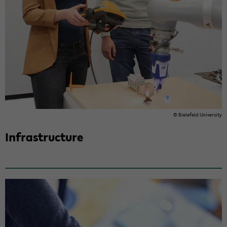
© Biele­feld Uni­ver­sity
In­fra­struc­ture