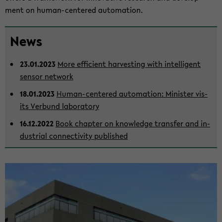
ment on human-​centered au­toma­tion.
Zum
News
Haupt­
in­
23.01.2023
More ef­fi­cient har­vest­ing with in­tel­li­gent
halt
sen­sor net­work
der
Sek­
18.01.2023
Human-​centered au­toma­tion: Min­is­ter vis­
tion
its Ver­bund lab­o­ra­tory
wech­
16.12.2022
Book chap­ter on knowl­edge trans­fer and in­
seln
dus­trial con­nec­tiv­ity pub­lished