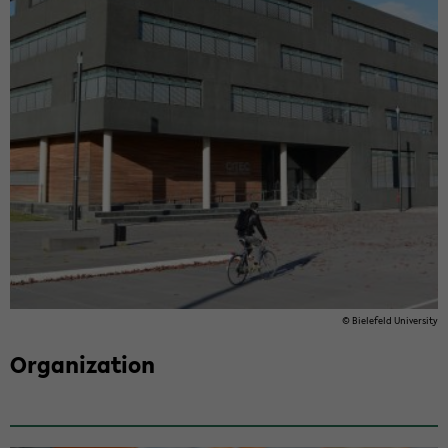
© Biele­feld Uni­ver­sity
Or­ga­ni­za­tion