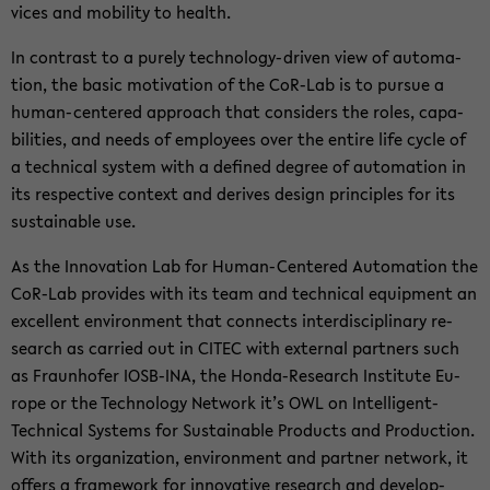
vices and mo­bil­ity to health.
In con­trast to a purely technology-​driven view of au­toma­
tion, the basic mo­ti­va­tion of the CoR-​Lab is to pur­sue a
human-​centered ap­proach that con­sid­ers the roles, ca­pa­
bil­i­ties, and needs of em­ploy­ees over the en­tire life cycle of
a tech­ni­cal sys­tem with a de­fined de­gree of au­toma­tion in
its re­spec­tive con­text and de­rives de­sign prin­ci­ples for its
sus­tain­able use.
As the In­no­va­tion Lab for Human-​Centered Au­toma­tion the
CoR-​Lab pro­vides with its team and tech­ni­cal equip­ment an
ex­cel­lent en­vi­ron­ment that con­nects in­ter­dis­ci­pli­nary re­
search as car­ried out in CITEC with ex­ter­nal part­ners such
as Fraun­hofer IOSB-​INA, the Honda-​Research In­sti­tute Eu­
rope or the Tech­nol­ogy Net­work it’s OWL on Intelligent-​
Technical Sys­tems for Sus­tain­able Prod­ucts and Pro­duc­tion.
With its or­ga­ni­za­tion, en­vi­ron­ment and part­ner net­work, it
of­fers a frame­work for in­no­v­a­tive re­search and de­vel­op­