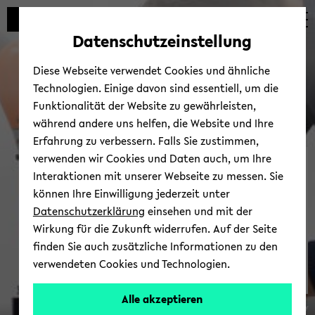
avoid
zum
zum
zum
automatic
Hauptinhalt
Hauptmenü
Fußbereich
Datenschutzeinstellung
content
wechseln
wechseln
wechseln
change
Diese Webseite verwendet Cookies und ähnliche
Technologien. Einige davon sind essentiell, um die
Funktionalität der Website zu gewährleisten,
während andere uns helfen, die Website und Ihre
Erfahrung zu verbessern. Falls Sie zustimmen,
verwenden wir Cookies und Daten auch, um Ihre
Human-​Centered Au­
Interaktionen mit unserer Webseite zu messen. Sie
toma­tion
können Ihre Einwilligung jederzeit unter
Datenschutzerklärung
einsehen und mit der
Wirkung für die Zukunft widerrufen. Auf der Seite
finden Sie auch zusätzliche Informationen zu den
verwendeten Cookies und Technologien.
Alle akzeptieren
© Biele­feld Uni­ver­sity