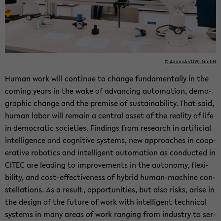
© Adamski/OWL GmbH
Human work will con­tinue to change fun­da­men­tally in the
com­ing years in the wake of ad­vanc­ing au­toma­tion, de­mo­
graphic change and the premise of sus­tain­abil­ity. That said,
human labor will re­main a cen­tral asset of the re­al­ity of life
in de­mo­c­ra­tic so­ci­eties. Find­ings from re­search in ar­ti­fi­cial
in­tel­li­gence and cog­ni­tive sys­tems, new ap­proaches in co­op­
er­a­tive ro­bot­ics and in­tel­li­gent au­toma­tion as con­ducted in
CITEC are lead­ing to im­prove­ments in the au­ton­omy, flex­i­
bil­ity, and cost-​effectiveness of hy­brid human-​machine con­
stel­la­tions. As a re­sult, op­por­tu­ni­ties, but also risks, arise in
the de­sign of the fu­ture of work with in­tel­li­gent tech­ni­cal
sys­tems in many areas of work rang­ing from in­dus­try to ser­