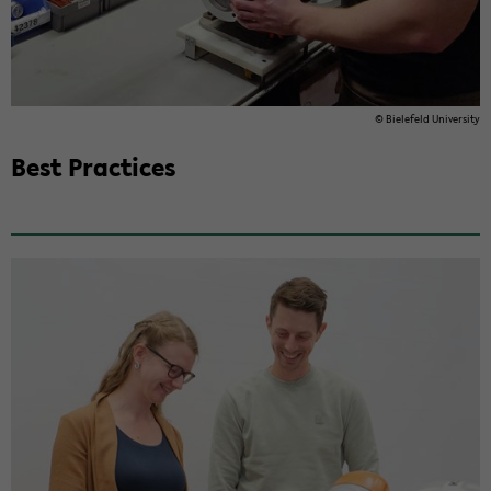
© Biele­feld Uni­ver­sity
Best Prac­tices