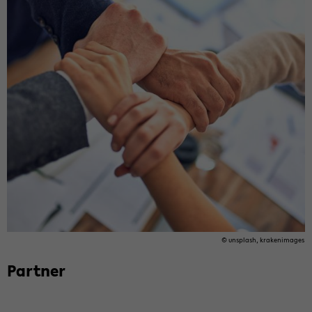
© un­splash, krak­en­im­ages
Part­ner