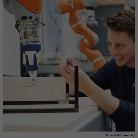
© Biele­feld Uni­ver­sity