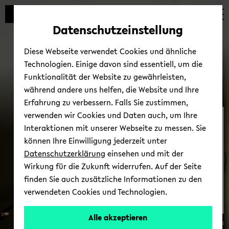
Automatische
zum
zum
zum
Inhaltswechsel
Hauptinhalt
Hauptmenü
Fußbereich
Datenschutzeinstellung
vermeiden
wechseln
wechseln
wechseln
Diese Webseite verwendet Cookies und ähnliche
Technologien. Einige davon sind essentiell, um die
Funktionalität der Website zu gewährleisten,
während andere uns helfen, die Website und Ihre
Erfahrung zu verbessern. Falls Sie zustimmen,
verwenden wir Cookies und Daten auch, um Ihre
OPSE im Aus­land
Interaktionen mit unserer Webseite zu messen. Sie
können Ihre Einwilligung jederzeit unter
Datenschutzerklärung
einsehen und mit der
Wirkung für die Zukunft widerrufen. Auf der Seite
finden Sie auch zusätzliche Informationen zu den
verwendeten Cookies und Technologien.
Alle akzeptieren
© Uni­ver­si­tät Bie­le­feld