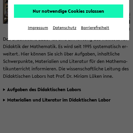
Nur notwendige Cookies zulassen
Impressum
Datenschutz
Barrierefreiheit
© Uni­ver­si­tät Bie­le­feld
Das Di­dak­ti­sche Labor ist eine Ein­rich­tung des In­sti­tuts für
Di­dak­tik der Ma­the­ma­tik. Es wird seit 1995 sys­te­ma­tisch er­
wei­tert. Hier kön­nen Sie sich über Auf­ga­ben, in­halt­li­che
Schwer­punk­te, Ma­te­ria­li­en und Li­te­ra­tur für den Ma­the­ma­
tik­un­ter­richt in­for­mie­ren. Die wis­sen­schaft­li­che Lei­tung des
Di­dak­ti­schen La­bors hat Prof. Dr. Mi­ri­am Lüken inne.
Auf­ga­ben des Di­dak­ti­schen La­bors
Ma­te­ria­li­en und Li­te­ra­tur im Di­dak­ti­schen Labor