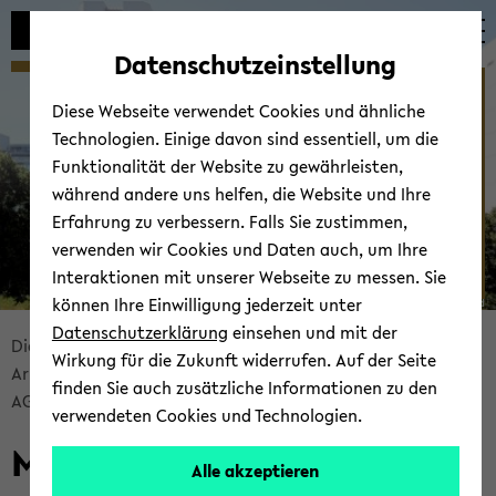
Automatische
zum
zum
zum
Inhaltswechsel
Hauptinhalt
Hauptmenü
Fußbereich
Datenschutzeinstellung
vermeiden
wechseln
wechseln
wechseln
IDM - In­sti­tut für Di­dak­
Diese Webseite verwendet Cookies und ähnliche
tik der Ma­the­ma­tik
Technologien. Einige davon sind essentiell, um die
Funktionalität der Website zu gewährleisten,
während andere uns helfen, die Website und Ihre
Erfahrung zu verbessern. Falls Sie zustimmen,
verwenden wir Cookies und Daten auch, um Ihre
Interaktionen mit unserer Webseite zu messen. Sie
können Ihre Einwilligung jederzeit unter
© Uni­ver­si­tät Bie­le­feld
Datenschutzerklärung
einsehen und mit der
Bread­
Di­dak­tik der Ma­the­ma­tik
Start­sei­te
Wirkung für die Zukunft widerrufen. Auf der Seite
crumb
Ar­beits­grup­pen
finden Sie auch zusätzliche Informationen zu den
über­
AG 1 - Ma­the­ma­ti­sche Lern- und Denk­pro­zes­se
verwendeten Cookies und Technologien.
sprin­
Ma­the­ma­ti­sche Lern- und
gen
Alle akzeptieren
und