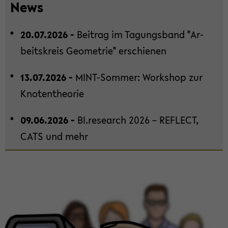
News
Haupt­
in­
20.07.2026 -
Bei­trag im Ta­gungs­band "Ar­
halt
der
beits­kreis Geo­me­trie" er­schie­nen
Sek­
ti­
13.07.2026 -
MINT-​Sommer: Work­shop zur
on
Kno­ten­theo­rie
wech­
seln
09.06.2026 -
BI.re­se­arch 2026 – RE­FLECT,
CATS und mehr