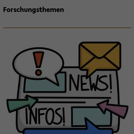
For­schungs­the­men