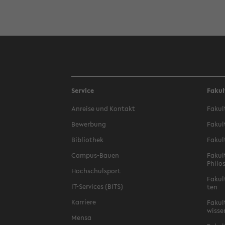
Service
Fakul
An­rei­se und Kon­takt
Fa­kul
Be­wer­bung
Fa­kul
Bi­blio­thek
Fa­kul
Campus-​Bauen
Fa­kul
Phi­lo
Hoch­schul­sport
Fa­kul
IT-​Services (BITS)
ten
Kar­rie­re
Fa­kul­
wis­se
Mensa