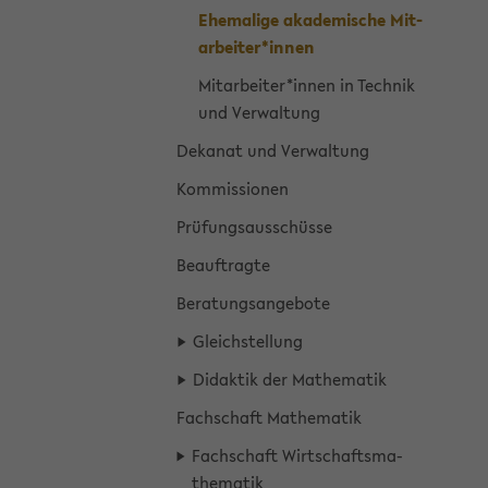
Ehe­ma­li­ge aka­de­mi­sche Mit­
ar­bei­ter*innen
Mit­ar­bei­ter*innen in Tech­nik
und Ver­wal­tung
De­ka­nat und Ver­wal­tung
Kom­mis­sio­nen
Prü­fungs­aus­schüs­se
Be­auf­trag­te
Be­ra­tungs­an­ge­bo­te
Gleich­stel­lung
Di­dak­tik der Ma­the­ma­tik
Fach­schaft Ma­the­ma­tik
Fach­schaft Wirt­schafts­ma­
the­ma­tik