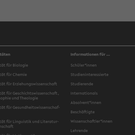
täten
Informationen für ...
­tät für Bio­lo­gie
Schü­ler*innen
­tät für Che­mie
Stu­di­en­in­ter­es­sier­te
­tät für Er­zie­hungs­wis­sen­schaft
Stu­die­ren­de
­tät für Ge­schichts­wis­sen­schaft,
In­ter­na­tio­nals
­so­phie und Theo­lo­gie
Ab­sol­vent*innen
­tät für Ge­sund­heits­wis­sen­schaf­
Be­schäf­tig­te
Wis­sen­schaft­ler*innen
tät für Lin­gu­is­tik und Li­te­ra­tur­
n­schaft
Leh­ren­de