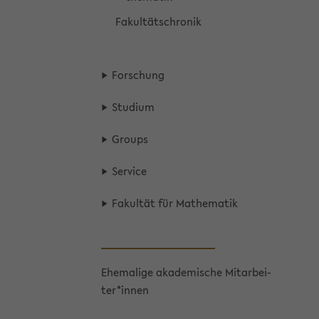
Fa­kul­täts­chro­nik
For­schung
Stu­di­um
Groups
Ser­vice
Fa­kul­tät für Ma­the­ma­tik
Ehe­ma­li­ge aka­de­mi­sche Mit­ar­bei­
ter*innen