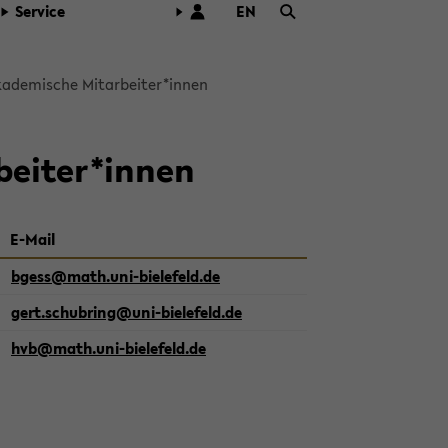
Ser­vice
EN
ZUR
ENG­
LI­
ka­de­mi­sche Mit­ar­bei­ter*innen
SCHEN
SPRA­
CHE
­bei­ter*innen
WECH­
SELN
E-​Mail
bgess@math.uni-​bielefeld.de
gert.schub­ring@uni-​bielefeld.de
hvb@math.uni-​bielefeld.de