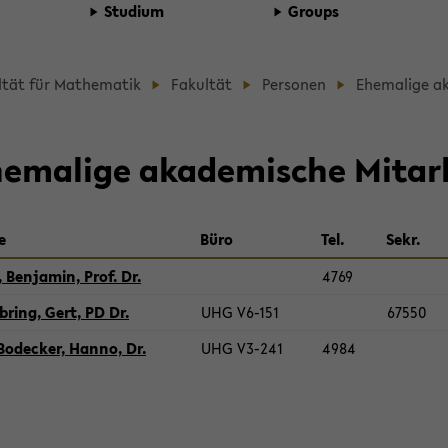
Stu­di­um
Groups
d­
l­tät für Ma­the­ma­tik
Fa­kul­tät
Per­so­nen
Ehe­ma­li­ge a
b
­
e­ma­li­ge aka­de­mi­sche Mit­ar
­
e
Büro
Tel.
Sekr.
t­
 Ben­ja­min, Prof. Dr.
4769
­ring, Gert, PD Dr.
UHG V6-​151
67550
­
o­de­cker, Hanno, Dr.
UHG V3-​241
4984