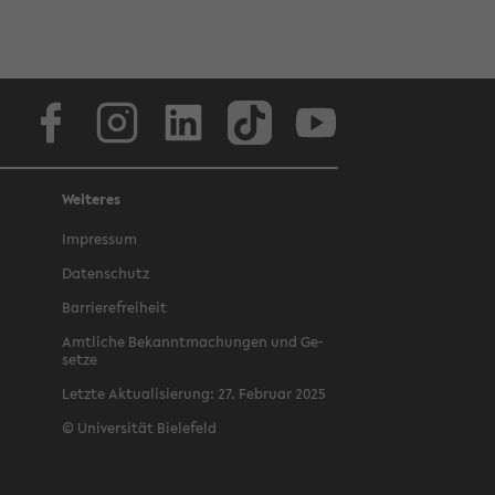
Face­book
In­sta­gram
Lin­ke­dIn
Tik­Tok
You­tube
Weiteres
Im­pres­sum
Da­ten­schutz
Bar­rie­re­frei­heit
Amt­li­che Be­kannt­ma­chun­gen und Ge­
set­ze
Letz­te Ak­tua­li­sie­rung: 27. Fe­bru­ar 2025
©
Uni­ver­si­tät Bie­le­feld