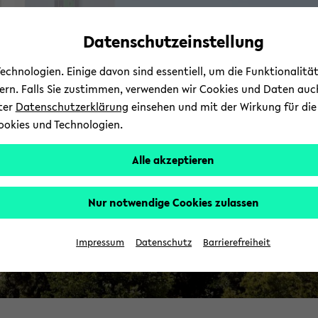
Automatische
zum
zum
zum
Inhaltswechsel
Hauptinhalt
Hauptmenü
Fußbereich
Datenschutzeinstellung
vermeiden
wechseln
wechseln
wechseln
chnologien. Einige davon sind essentiell, um die Funktionalit
sern. Falls Sie zustimmen, verwenden wir Cookies und Daten auc
nter
Datenschutzerklärung
einsehen und mit der Wirkung für die 
ookies und Technologien.
Alle akzeptieren
Nur notwendige Cookies zulassen
Impressum
Datenschutz
Barrierefreiheit