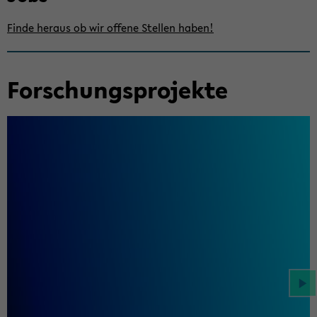
Finde her­aus ob wir of­fe­ne Stel­len haben!
For­schungs­pro­jek­te