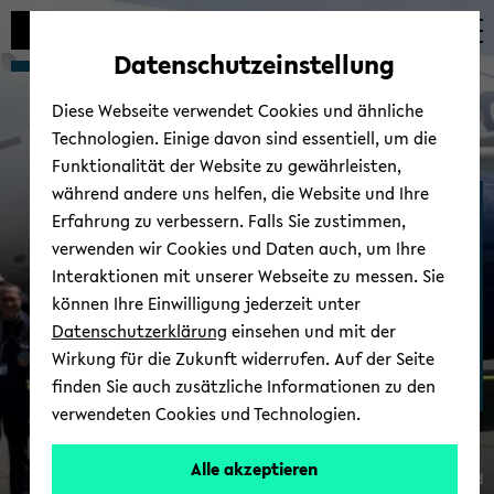
Automatische
zum
zum
zum
Inhaltswechsel
Hauptinhalt
Hauptmenü
Fußbereich
Datenschutzeinstellung
vermeiden
wechseln
wechseln
wechseln
Diese Webseite verwendet Cookies und ähnliche
Technologien. Einige davon sind essentiell, um die
Funktionalität der Website zu gewährleisten,
während andere uns helfen, die Website und Ihre
AG Di­gi­ta­le Me­di­zin
Erfahrung zu verbessern. Falls Sie zustimmen,
verwenden wir Cookies und Daten auch, um Ihre
Interaktionen mit unserer Webseite zu messen. Sie
können Ihre Einwilligung jederzeit unter
Datenschutzerklärung
einsehen und mit der
Wirkung für die Zukunft widerrufen. Auf der Seite
finden Sie auch zusätzliche Informationen zu den
verwendeten Cookies und Technologien.
Alle akzeptieren
© Uni­ver­si­tät Bie­le­feld