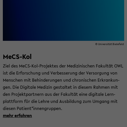
© Uni­ver­si­tät Bie­le­feld
MeCS-​Kol
Ziel des MeCS-​Kol-Projektes der Me­di­zi­ni­schen Fa­kul­tät OWL
ist die Er­for­schung und Ver­bes­se­rung der Ver­sor­gung von
Men­schen mit Be­hin­de­run­gen und chro­ni­schen Er­kran­kun­
gen. Die Di­gi­ta­le Me­di­zin ge­stal­tet in die­sem Rah­men mit
den Pro­jekt­part­nern aus der Fa­kul­tät eine di­gi­ta­le Lern­
platt­form für die Lehre und Aus­bil­dung zum Um­gang mit
die­sen Pa­ti­ent*in­nen­grup­pen.
mehr er­fah­ren