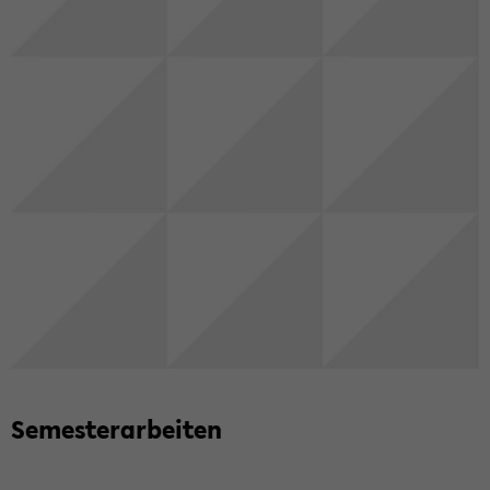
Se­mes­ter­ar­bei­ten