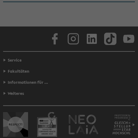
Face­book
In­sta­gram
Lin­ke­dIn
Tik­Tok
You
Service
Fakultäten
Informationen für ...
Weiteres