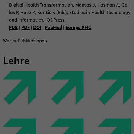
Di­gi­tal Health Trans­for­ma­ti­on. Man­tas J, Has­man A, Gal­
los P, Haux R, Ka­ri­tis K (Eds); Stu­dies in Health Tech­no­lo­gy
and In­for­ma­tics. IOS Press.
PUB
|
PDF
|
DOI
|
Pub­Med
|
Eu­ro­pe PMC
Wei­ter Pu­bli­ka­tio­nen
Lehre