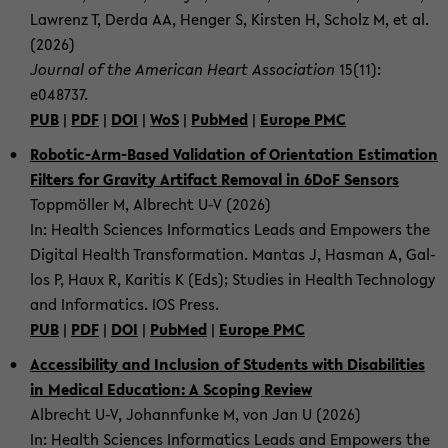
Law­renz T, Derda AA, Hen­ger S, Kirs­ten H, Scholz M, et al.
(2026)
Jour­nal of the Ame­ri­can Heart As­so­cia­ti­on
15(11):
e048737.
PUB
|
PDF
|
DOI
|
WoS
|
Pub­Med
|
Eu­ro­pe PMC
Robotic-​Arm-Based Va­li­da­ti­on of Ori­en­ta­ti­on Esti­ma­ti­on
Fil­ters for Gra­vi­ty Ar­ti­fact Re­mo­val in 6DoF Sen­sors
Topp­möl­ler M, Al­brecht U-V (2026)
In: Health Sci­en­ces In­for­ma­tics Leads and Em­powers the
Di­gi­tal Health Trans­for­ma­ti­on. Man­tas J, Has­man A, Gal­
los P, Haux R, Ka­ri­tis K (Eds); Stu­dies in Health Tech­no­lo­gy
and In­for­ma­tics. IOS Press.
PUB
|
PDF
|
DOI
|
Pub­Med
|
Eu­ro­pe PMC
Ac­ces­si­bi­li­ty and In­clu­si­on of Stu­dents with Dis­abi­li­ties
in Me­di­cal Edu­ca­ti­on: A Scoping Re­view
Al­brecht U-V, Jo­hannfun­ke M, von Jan U (2026)
In: Health Sci­en­ces In­for­ma­tics Leads and Em­powers the