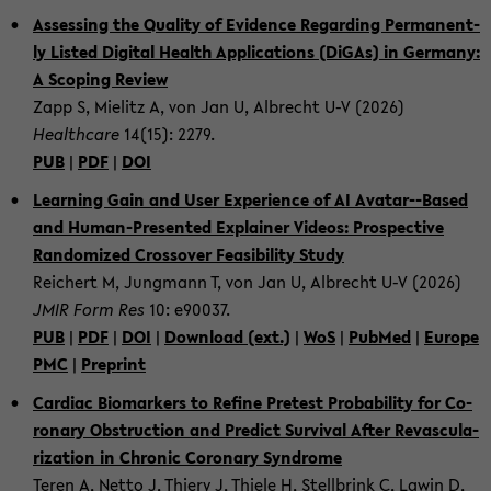
As­ses­sing the Qua­li­ty of Evi­den­ce Re­gar­ding Per­ma­nent­
ly Listed Di­gi­tal Health Ap­p­li­ca­ti­ons (DiGAs) in Ger­ma­ny:
A Scoping Re­view
Zapp S, Mie­litz A, von Jan U, Al­brecht U-V (2026)
Health­ca­re
14(15): 2279.
PUB
|
PDF
|
DOI
Lear­ning Gain and User Ex­pe­ri­ence of AI Avatar-​-Based
and Human-​Presented Ex­plai­ner Vi­de­os: Pro­spec­ti­ve
Ran­do­mi­zed Cross­over Fe­a­si­bi­li­ty Study
Rei­chert M, Jung­mann T, von Jan U, Al­brecht U-V (2026)
JMIR Form Res
10: e90037.
PUB
|
PDF
|
DOI
|
Down­load (ext.)
|
WoS
|
Pub­Med
|
Eu­ro­pe
PMC
|
Pre­print
Car­diac Bio­mar­kers to Re­fi­ne Pre­test Pro­ba­bi­li­ty for Co­
ro­na­ry Ob­st­ruc­tion and Pre­dict Sur­vi­val After Re­vas­cu­la­
riza­ti­on in Chro­nic Co­ro­na­ry Syn­dro­me
Teren A, Netto J, Thie­ry J, Thie­le H, Stell­brink C, Lawin D,