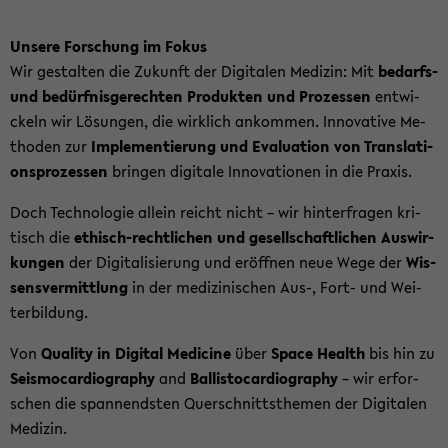
Un­se­re For­schung im Fokus
Wir ge­stal­ten die Zu­kunft der Di­gi­ta­len Me­di­zin: Mit
bedarfs-​
und be­dürf­nis­ge­rech­ten Pro­duk­ten und Pro­zes­sen
ent­wi­
ckeln wir Lö­sun­gen, die wirk­lich an­kom­men. In­no­va­ti­ve Me­
tho­den zur
Im­ple­men­tie­rung und Eva­lua­ti­on von Trans­la­ti­
ons­pro­zes­sen
brin­gen di­gi­ta­le In­no­va­tio­nen in die Pra­xis.
Doch Tech­no­lo­gie al­lein reicht nicht – wir hin­ter­fra­gen kri­
tisch die
ethisch-​rechtlichen und ge­sell­schaft­li­chen Aus­wir­
kun­gen
der Di­gi­ta­li­sie­rung und er­öff­nen neue Wege der
Wis­
sens­ver­mitt­lung
in der me­di­zi­ni­schen Aus-, Fort- und Wei­
ter­bil­dung.
Von
Qua­li­ty in Di­gi­tal Me­di­ci­ne
über
Space Health
bis hin zu
Seis­mo­car­dio­gra­phy
and
Bal­listo­car­dio­gra­phy
– wir er­for­
schen die span­nends­ten Quer­schnitts­the­men der Di­gi­ta­len
Me­di­zin.