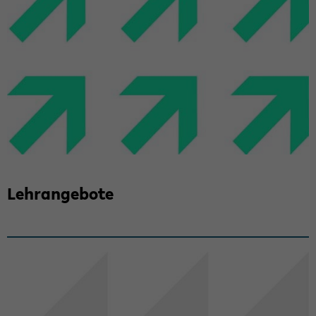
Lehr­an­ge­bo­te