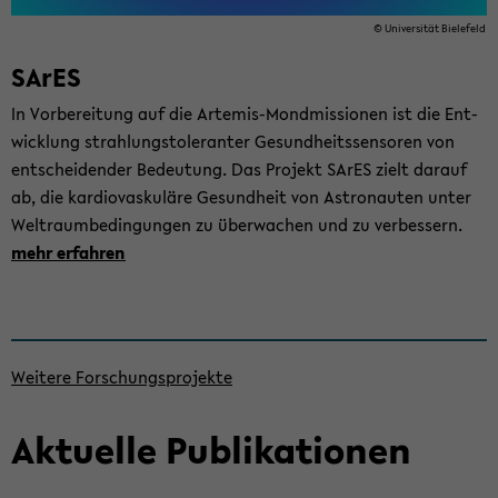
© Uni­ver­si­tät Bie­le­feld
SArES
In Vor­be­rei­tung auf die Artemis-​Mondmissionen ist die Ent­
wick­lung strah­lung­s­to­le­ran­ter Ge­sund­heits­sen­so­ren von
ent­schei­den­der Be­deu­tung. Das Pro­jekt SArES zielt dar­auf
ab, die kar­dio­vas­ku­lä­re Ge­sund­heit von As­tro­nau­ten unter
Welt­raum­be­din­gun­gen zu über­wa­chen und zu ver­bes­sern.
mehr er­fah­ren
Wei­te­re For­schungs­pro­jek­te
Ak­tu­el­le Pu­bli­ka­tio­nen