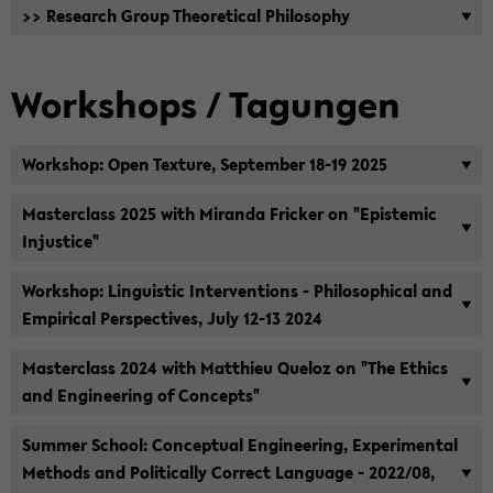
>> Re­se­arch Group Theo­re­ti­cal Phi­lo­so­phy
Work­shops / Ta­gun­gen
Work­shop: Open Tex­tu­re, Sep­tem­ber 18-19 2025
Mas­ter­class 2025 with Mi­ran­da Fri­cker on "Epis­temic
In­justi­ce"
Work­shop: Lin­gu­is­tic In­ter­ven­ti­ons - Phi­lo­so­phi­cal and
Em­pi­ri­cal Per­spec­ti­ves, July 12-13 2024
Mas­ter­class 2024 with Mat­thieu Que­loz on "The Ethics
and En­gi­nee­ring of Con­cepts"
Sum­mer School: Con­cep­tu­al En­gi­nee­ring, Ex­pe­ri­men­tal
Me­thods and Po­li­ti­cal­ly Cor­rect Lan­guage - 2022/08,