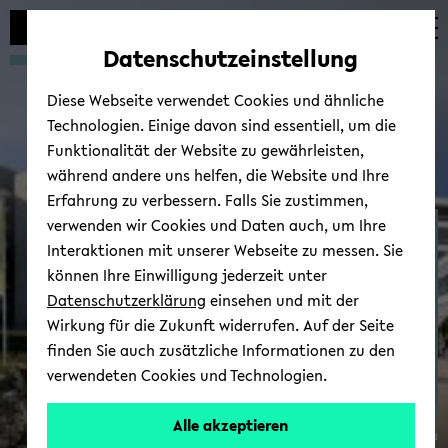
Automatische
zum
zum
zum
Inhaltswechsel
Hauptinhalt
Hauptmenü
Fußbereich
Datenschutzeinstellung
vermeiden
wechseln
wechseln
wechseln
Diese Webseite verwendet Cookies und ähnliche
Technologien. Einige davon sind essentiell, um die
Funktionalität der Website zu gewährleisten,
während andere uns helfen, die Website und Ihre
Erfahrung zu verbessern. Falls Sie zustimmen,
verwenden wir Cookies und Daten auch, um Ihre
Re­se­arch / For­schung
Interaktionen mit unserer Webseite zu messen. Sie
können Ihre Einwilligung jederzeit unter
Datenschutzerklärung
einsehen und mit der
Wirkung für die Zukunft widerrufen. Auf der Seite
finden Sie auch zusätzliche Informationen zu den
verwendeten Cookies und Technologien.
Alle akzeptieren
© Uni­ver­si­tät Bie­le­feld