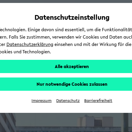
Automatische
zum
zum
zum
Inhaltswechsel
Hauptinhalt
Hauptmenü
Fußbereich
Datenschutzeinstellung
vermeiden
wechseln
wechseln
wechseln
chnologien. Einige davon sind essentiell, um die Funktionalit
sern. Falls Sie zustimmen, verwenden wir Cookies und Daten auc
nter
Datenschutzerklärung
einsehen und mit der Wirkung für die 
ookies und Technologien.
Alle akzeptieren
Nur notwendige Cookies zulassen
Impressum
Datenschutz
Barrierefreiheit