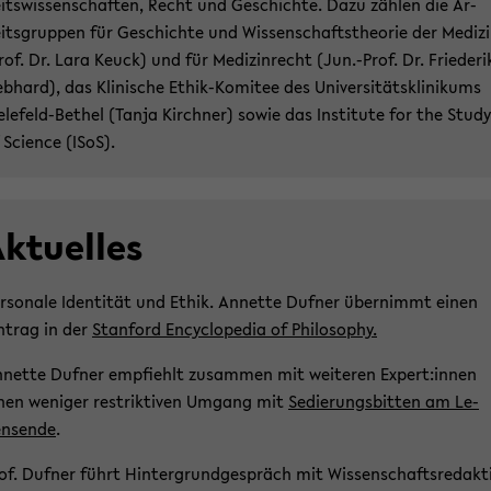
its­wis­sen­schaf­ten, Recht und Ge­schich­te. Dazu zäh­len die Ar­
its­grup­pen für Ge­schich­te und Wis­sen­schafts­theo­rie der Me­di­z
rof. Dr. Lara Keuck) und für Me­di­zin­recht (Jun.-Prof. Dr. Frie­de­ri­
b­hard), das Kli­ni­sche Ethik-​Komitee des Uni­ver­si­täts­kli­ni­kums
elefeld-​Bethel (Tanja Kirch­ner) sowie das In­sti­tu­te for the Study
 Sci­ence (ISoS).
k­tu­el­les
r­so­na­le Iden­ti­tät und Ethik. An­net­te Duf­ner über­nimmt einen
n­trag in der
Stan­ford En­cy­clo­pe­dia of Phi­lo­so­phy.
­net­te Duf­ner emp­fiehlt zu­sam­men mit wei­te­ren Ex­pert:innen
nen we­ni­ger re­strik­ti­ven Um­gang mit
Se­die­rungs­bit­ten am Le­
ns­en­de
.
of. Duf­ner führt Hin­ter­grund­ge­spräch mit Wis­sen­schafts­re­dak­t