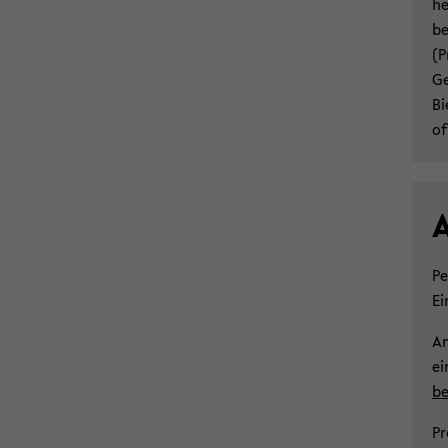
he
be
(P
Ge
Bi
of
A
Pe
Ei
An
ei
be
Pr