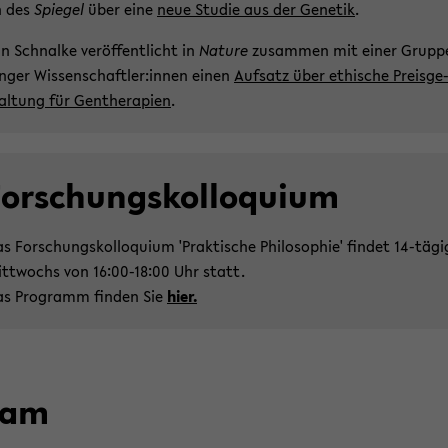
n des
Spie­gel
über eine
neue Stu­die aus der Ge­ne­tik
.
n Schnal­ke ver­öf­fent­licht in
Na­tu­re
zu­sam­men mit einer Grup­p
n­ger Wis­sen­schaft­ler:innen einen
Auf­satz über ethi­sche Preis­ge
al­tung für Gen­the­ra­pien
.
or­schungs­kol­lo­qui­um
s For­schungs­kol­lo­qui­um 'Prak­ti­sche Phi­lo­so­phie' fin­det 14-​tägi
tt­wochs von 16:00-18:00 Uhr statt.
s Pro­gramm fin­den Sie
hier.
eam