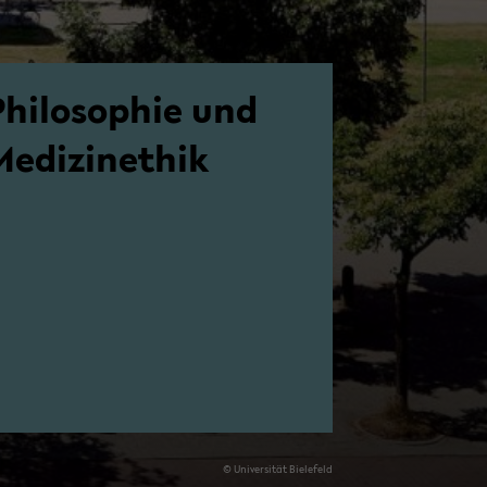
hi­lo­so­phie und
e­di­zi­n­ethik
© Uni­ver­si­tät Bie­le­feld