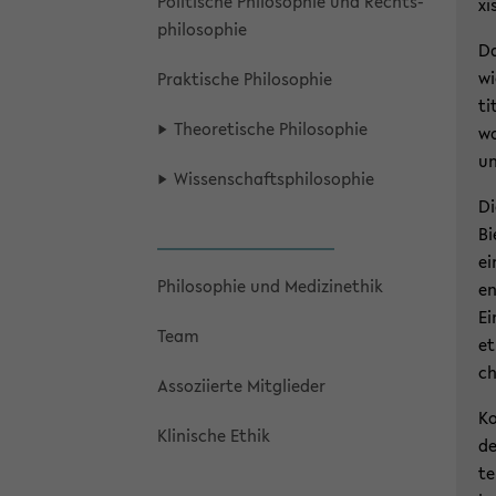
Po­li­ti­sche Phi­lo­so­phie und Rechts­
xi
phi­lo­so­phie
Da
wi
Prak­ti­sche Phi­lo­so­phie
ti
Theo­re­ti­sche Phi­lo­so­phie
wo
un
Wis­sen­schafts­phi­lo­so­phie
Di
Bi
ei
Phi­lo­so­phie und Me­di­zi­n­ethik
en
Ei
Team
et
ch
As­so­zi­ier­te Mit­glie­der
Ko
Kli­ni­sche Ethik
de
te