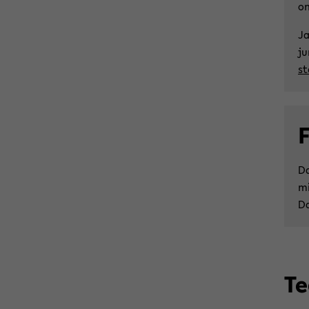
o
Ja
ju
st
F
Da
mi
Da
T