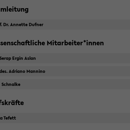
m­lei­tung
. Dr. An­net­te Duf­ner
­sen­schaft­li­che Mit­ar­bei­ter*innen
 Serap Ergin Aslan
 des. Adria­no Man­ni­no
 Schnal­ke
fs­kräf­te
a Te­fett