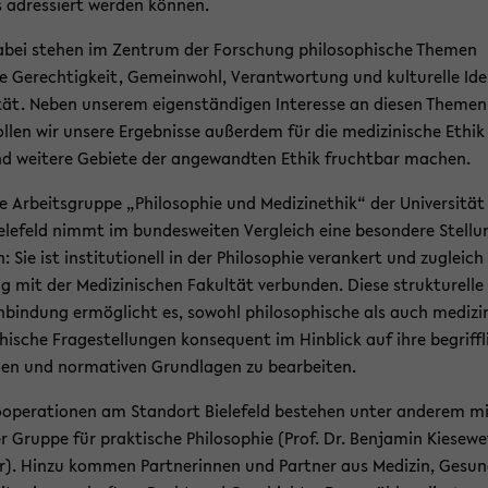
s adres­siert wer­den kön­nen.
bei ste­hen im Zen­trum der For­schung phi­lo­so­phi­sche The­men
e Ge­rech­tig­keit, Ge­mein­wohl, Ver­ant­wor­tung und kul­tu­rel­le Id
­tät. Neben un­se­rem ei­gen­stän­di­gen In­ter­es­se an die­sen The­men
l­len wir un­se­re Er­geb­nis­se au­ßer­dem für die me­di­zi­ni­sche Ethik
d wei­te­re Ge­bie­te der an­ge­wand­ten Ethik frucht­bar ma­chen.
e Ar­beits­grup­pe „Phi­lo­so­phie und Me­di­zi­n­ethik“ der Uni­ver­si­tät
e­le­feld nimmt im bun­des­wei­ten Ver­gleich eine be­son­de­re Stel­l
n: Sie ist in­sti­tu­tio­nell in der Phi­lo­so­phie ver­an­kert und zu­gleich
g mit der Me­di­zi­ni­schen Fa­kul­tät ver­bun­den. Diese struk­tu­rel­le
n­bin­dung er­mög­licht es, so­wohl phi­lo­so­phi­sche als auch me­di­zi­
hi­sche Fra­ge­stel­lun­gen kon­se­quent im Hin­blick auf ihre be­griff­l
en und nor­ma­ti­ven Grund­la­gen zu be­ar­bei­ten.
­ope­ra­tio­nen am Stand­ort Bie­le­feld be­stehen unter an­de­rem m
r Grup­pe für prak­ti­sche Phi­lo­so­phie (Prof. Dr. Ben­ja­min Kie­se­we
r). Hinzu kom­men Part­ne­rin­nen und Part­ner aus Me­di­zin, Ge­su