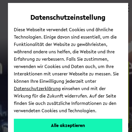
Automatische
zum
zum
zum
Inhaltswechsel
Hauptinhalt
Hauptmenü
Fußbereich
Datenschutzeinstellung
vermeiden
wechseln
wechseln
wechseln
Diese Webseite verwendet Cookies und ähnliche
Technologien. Einige davon sind essentiell, um die
Funktionalität der Website zu gewährleisten,
während andere uns helfen, die Website und Ihre
Erfahrung zu verbessern. Falls Sie zustimmen,
verwenden wir Cookies und Daten auch, um Ihre
Per­so­nen
Interaktionen mit unserer Webseite zu messen. Sie
können Ihre Einwilligung jederzeit unter
Datenschutzerklärung
einsehen und mit der
Wirkung für die Zukunft widerrufen. Auf der Seite
finden Sie auch zusätzliche Informationen zu den
verwendeten Cookies und Technologien.
Krimstadt
Alle akzeptieren
© Fa­kul­tät für So­zio­lo­gie