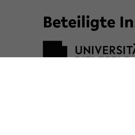
Be­tei­lig­te 
Kon­takt