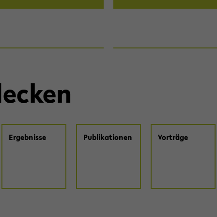
de­cken
Er­geb­nis­se
Pu­bli­ka­tio­nen
Vor­trä­ge