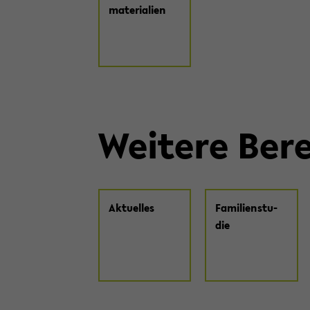
ma­te­ria­li­en
Wei­te­re Be­r
Ak­tu­el­les
Fa­mi­li­en­stu­
die