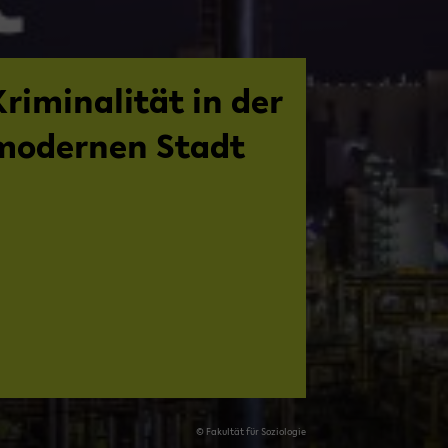
ri­mi­na­li­tät in der
mo­der­nen Stadt
© Fa­kul­tät für So­zio­lo­gie