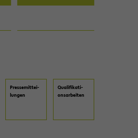
Pres­se­mit­tei­
Qua­li­fi­ka­ti­
lun­gen
ons­ar­bei­ten