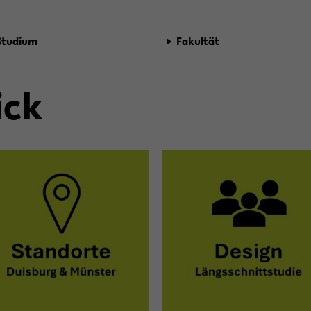
Stu­di­um
Fa­kul­tät
ick