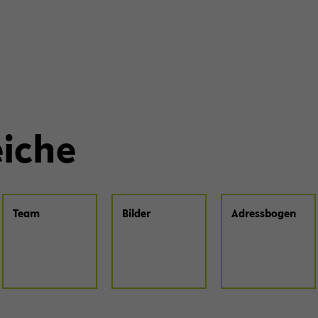
ei­che
Team
Bil­der
Adress­bo­gen