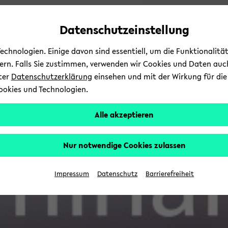
Automatische
zum
zum
zum
Inhaltswechsel
Hauptinhalt
Hauptmenü
Fußbereich
Datenschutzeinstellung
vermeiden
wechseln
wechseln
wechseln
chnologien. Einige davon sind essentiell, um die Funktionalit
sern. Falls Sie zustimmen, verwenden wir Cookies und Daten auc
nter
Datenschutzerklärung
einsehen und mit der Wirkung für die 
ookies und Technologien.
Alle akzeptieren
Nur notwendige Cookies zulassen
Impressum
Datenschutz
Barrierefreiheit