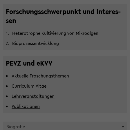
For­schungs­schwer­punkt und In­ter­es­
sen
He­te­ro­tro­phe Kul­ti­vie­rung von Mi­kro­al­gen
Bio­pro­zess­ent­wick­lung
PEVZ und eKVV
Ak­tu­el­le Frosch­ungs­the­men
Cur­ri­cu­lum Vitae
Lehr­ver­an­stal­tun­gen
Pu­bli­ka­tio­nen
Bio­gra­fie