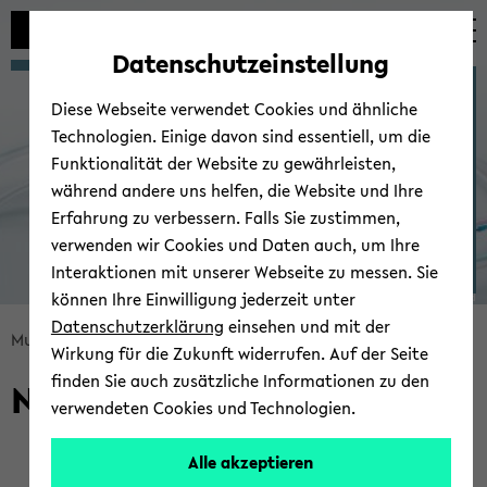
Automatische
zum
zum
zum
Inhaltswechsel
Hauptinhalt
Hauptmenü
Fußbereich
Datenschutzeinstellung
vermeiden
wechseln
wechseln
wechseln
Mul­tis­ca­le Bio­en­gi­nee­ring
Diese Webseite verwendet Cookies und ähnliche
Technologien. Einige davon sind essentiell, um die
Funktionalität der Website zu gewährleisten,
während andere uns helfen, die Website und Ihre
Erfahrung zu verbessern. Falls Sie zustimmen,
verwenden wir Cookies und Daten auch, um Ihre
Interaktionen mit unserer Webseite zu messen. Sie
können Ihre Einwilligung jederzeit unter
© Uni­ver­si­tät Bie­le­feld
Datenschutzerklärung
einsehen und mit der
Bread­
Mul­tis­ca­le Bio­en­gi­nee­ring
Team
Wirkung für die Zukunft widerrufen. Auf der Seite
crumb
finden Sie auch zusätzliche Informationen zu den
Ni­klas Hoff­mann
über­
verwendeten Cookies und Technologien.
sprin­
gen
Alle akzeptieren
und