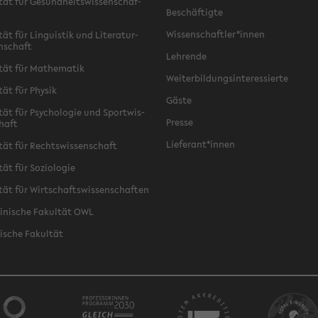
­tät für Ge­sund­heits­wis­sen­schaf­
Be­schäf­tig­te
Wis­sen­schaft­ler*innen
tät für Lin­gu­is­tik und Li­te­ra­tur­
n­schaft
Leh­ren­de
­tät für Ma­the­ma­tik
Wei­ter­bil­dungs­in­ter­es­sier­te
­tät für Phy­sik
Gäste
­tät für Psy­cho­lo­gie und Sport­wis­
Pres­se
chaft
Lie­fe­rant*innen
­tät für Rechts­wis­sen­schaft
tät für So­zio­lo­gie
­tät für Wirt­schafts­wis­sen­schaf­ten
zi­ni­sche Fa­kul­tät OWL
i­sche Fa­kul­tät