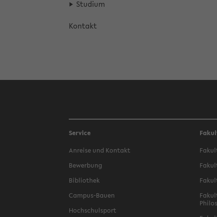
Stu­di­um
Kon­takt
Service
Fakul
An­rei­se und Kon­takt
Fa­kul
Be­wer­bung
Fa­kul
Bi­blio­thek
Fa­kul
Campus-​Bauen
Fa­kul
Phi­lo
Hoch­schul­sport