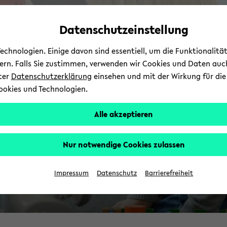
Automatische
zum
zum
zum
Inhaltswechsel
Hauptinhalt
Hauptmenü
Fußbereich
Datenschutzeinstellung
vermeiden
wechseln
wechseln
wechseln
chnologien. Einige davon sind essentiell, um die Funktionalit
sern. Falls Sie zustimmen, verwenden wir Cookies und Daten auc
nter
Datenschutzerklärung
einsehen und mit der Wirkung für die 
ookies und Technologien.
Alle akzeptieren
Nur notwendige Cookies zulassen
Impressum
Datenschutz
Barrierefreiheit