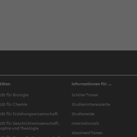
täten
Informationen für ...
­tät für Bio­lo­gie
Schü­ler*innen
­tät für Che­mie
Stu­di­en­in­ter­es­sier­te
­tät für Er­zie­hungs­wis­sen­schaft
Stu­die­ren­de
­tät für Ge­schichts­wis­sen­schaft,
In­ter­na­tio­nals
­so­phie und Theo­lo­gie
Ab­sol­vent*innen