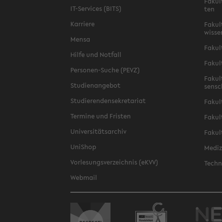
Fa­kul
IT-​Services (BITS)
ten
Kar­rie­re
Fa­kul­
wis­se
Mensa
Fa­kul
Hilfe und Not­fall
Fa­kul
Personen-​Suche (PEVZ)
Fa­kul
Stu­di­en­an­ge­bot
sen­s
Stu­die­ren­den­se­kre­ta­ri­at
Fa­kul
Ter­mi­ne und Fris­ten
Fa­kul­
Uni­ver­si­täts­ar­chiv
Fa­kul
Uni­Shop
Me­di­
Vor­le­sungs­ver­zeich­nis (eKVV)
Tech­n
Web­mail