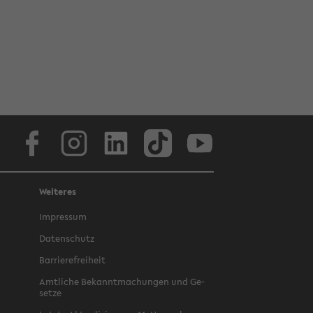
Face­book
In­sta­gram
Lin­ke­dIn
Tik­Tok
You­tube
Weiteres
Im­pres­sum
Da­ten­schutz
Bar­rie­re­frei­heit
Amt­li­che Be­kannt­ma­chun­gen und Ge­
set­ze