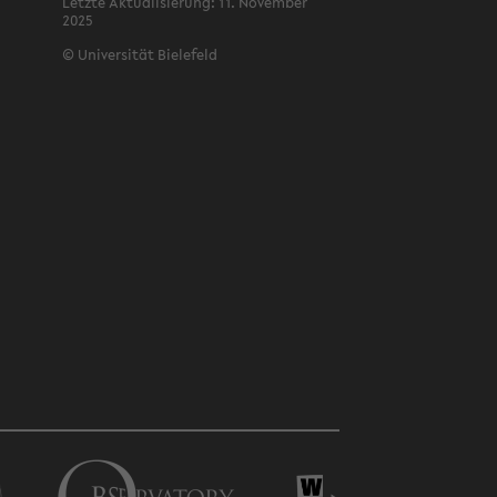
Letz­te Ak­tua­li­sie­rung: 11. No­vem­ber
2025
©
Uni­ver­si­tät Bie­le­feld