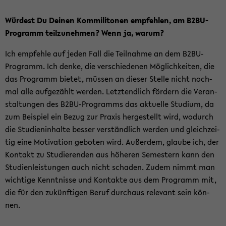
Wür­dest Du Dei­nen Kom­mi­li­to­nen emp­feh­len, am B2BU-​
Programm teil­zu­neh­men? Wenn ja, warum?
Ich emp­feh­le auf jeden Fall die Teil­nah­me an dem B2BU-​
Programm. Ich denke, die ver­schie­de­nen Mög­lich­kei­ten, die
das Pro­gramm bie­tet, müs­sen an die­ser Stel­le nicht noch­
mal alle auf­ge­zählt wer­den. Letzt­end­lich för­dern die Ver­an­
stal­tun­gen des B2BU-​Programms das ak­tu­el­le Stu­di­um, da
zum Bei­spiel ein Bezug zur Pra­xis her­ge­stellt wird, wo­durch
die Stu­di­en­in­hal­te bes­ser ver­ständ­lich wer­den und gleich­zei­
tig eine Mo­ti­va­ti­on ge­bo­ten wird. Au­ßer­dem, glau­be ich, der
Kon­takt zu Stu­die­ren­den aus hö­he­ren Se­mes­tern kann den
Stu­di­en­leis­tun­gen auch nicht scha­den. Zudem nimmt man
wich­ti­ge Kennt­nis­se und Kon­tak­te aus dem Pro­gramm mit,
die für den zu­künf­ti­gen Beruf durch­aus re­le­vant sein kön­
nen.