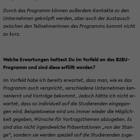
Durch das Pro­gramm kön­nen au­ßer­dem Kon­tak­te zu den
Un­ter­neh­men ge­knüpft wer­den, aber auch der Aus­tausch
zwi­schen den Teil­neh­me­rIn­nen des Pro­gramms kommt nicht
zu kurz.
Wel­che Er­war­tun­gen hat­test Du im Vor­feld an das B2BU-​
Programm und sind diese er­füllt wor­den?
Im Vor­feld habe ich be­reits er­war­tet, dass man, wie es das
Pro­gramm auch ver­spricht, ver­schie­de­ne Un­ter­neh­men ken­
nen­lernt und Vor­trä­ge be­kommt. Je­doch hätte ich nicht er­
war­tet, dass so in­di­vi­du­ell auf die Stu­die­ren­den ein­ge­gan­
gen wird. Bei­spiels­wei­se wird uns immer wie­der die Mög­lich­
keit ge­ge­ben, Wün­sche für Vor­trags­the­men ab­zu­ge­ben. Es
sind also nicht ir­gend­wel­che Prä­sen­ta­tio­nen „von der Stan­
ge“, son­dern sie wer­den spe­zi­ell auf die Stu­die­ren­den zu­ge­