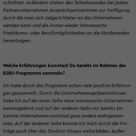
schnit­ten. Au­ßer­dem ste­hen den Teil­neh­men­den bei jedem
Part­ner­un­ter­neh­men An­sprech­part­ne­rIn­nen zur Ver­fü­gung,
durch die man sich ziel­ge­rich­te­ter an das Un­ter­neh­men
wen­den kann und die immer wie­der in­ter­es­san­te
Praktikums-​ oder Be­rufs­mög­lich­kei­ten an die Stu­die­ren­den
her­an­tra­gen.
Wel­che Er­fah­run­gen konn­test Du be­reits im Rah­men des
B2BU-​Programms sam­meln?
Ich habe durch das Pro­gramm schon viele po­si­ti­ve Er­fah­run­
gen ge­sam­melt. Durch die Un­ter­neh­mens­prä­sen­ta­tio­nen
habe ich auf der einen Seite neue in­ter­es­san­te Un­ter­neh­men
ken­nen­ge­lernt und auf der an­de­ren Seite mir be­reits be­
kann­te Un­ter­neh­men noch­mal ganz an­ders wahr­ge­nom­
men. Auf der an­de­ren Seite konn­te ich mich durch die Vor­
trä­ge auch über das Stu­di­um hin­aus wei­ter­bil­den. Au­ßer­