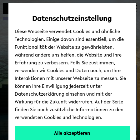
Automatische
zum
zum
zum
Inhaltswechsel
Hauptinhalt
Hauptmenü
Fußbereich
Datenschutzeinstellung
vermeiden
wechseln
wechseln
wechseln
Diese Webseite verwendet Cookies und ähnliche
Technologien. Einige davon sind essentiell, um die
Funktionalität der Website zu gewährleisten,
während andere uns helfen, die Website und Ihre
Erfahrung zu verbessern. Falls Sie zustimmen,
verwenden wir Cookies und Daten auch, um Ihre
BU2BU
Interaktionen mit unserer Webseite zu messen. Sie
können Ihre Einwilligung jederzeit unter
Datenschutzerklärung
einsehen und mit der
Wirkung für die Zukunft widerrufen. Auf der Seite
finden Sie auch zusätzliche Informationen zu den
verwendeten Cookies und Technologien.
Alle akzeptieren
© Uni­ver­si­tät Bie­le­feld