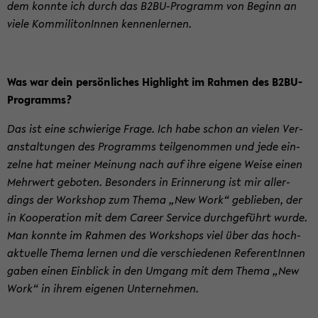
dem konn­te ich durch das B2BU-​Programm von Be­ginn an
viele Kom­mi­li­to­nIn­nen ken­nen­ler­nen.
Was war dein per­sön­li­ches High­light im Rah­men des B2BU-​
Programms?
Das ist eine schwie­ri­ge Frage. Ich habe schon an vie­len Ver­
an­stal­tun­gen des Pro­gramms teil­ge­nom­men und jede ein­
zel­ne hat mei­ner Mei­nung nach auf ihre ei­ge­ne Weise einen
Mehr­wert ge­bo­ten. Be­son­ders in Er­in­ne­rung ist mir al­ler­
dings der Work­shop zum Thema „New Work“ ge­blie­ben, der
in Ko­ope­ra­ti­on mit dem Ca­re­er Ser­vice durch­ge­führt wurde.
Man konn­te im Rah­men des Work­shops viel über das hoch­
ak­tu­el­le Thema ler­nen und die ver­schie­de­nen Re­fe­ren­tIn­nen
gaben einen Ein­blick in den Um­gang mit dem Thema „New
Work“ in ihrem ei­ge­nen Un­ter­neh­men.