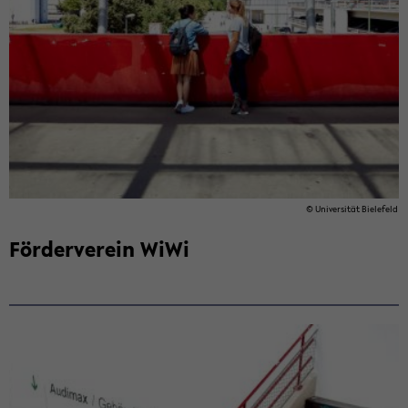
© Uni­ver­si­tät Bie­le­feld
För­der­ver­ein WiWi