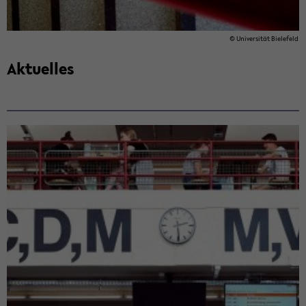
© Uni­ver­si­tät Bie­le­feld
Ak­tu­el­les