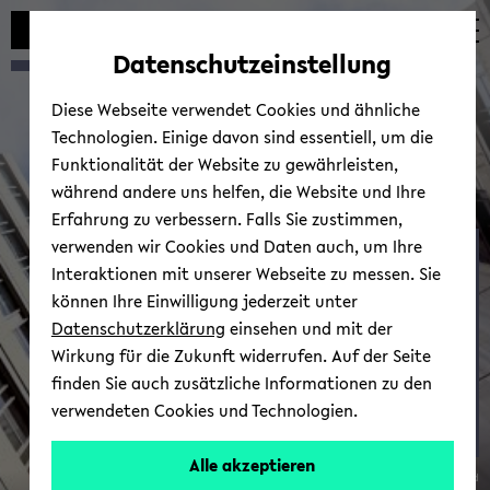
Automatische
zum
zum
zum
Inhaltswechsel
Hauptinhalt
Hauptmenü
Fußbereich
Datenschutzeinstellung
vermeiden
wechseln
wechseln
wechseln
Diese Webseite verwendet Cookies und ähnliche
Technologien. Einige davon sind essentiell, um die
Funktionalität der Website zu gewährleisten,
während andere uns helfen, die Website und Ihre
Erfahrung zu verbessern. Falls Sie zustimmen,
verwenden wir Cookies und Daten auch, um Ihre
Ver­schie­de­nes
Interaktionen mit unserer Webseite zu messen. Sie
können Ihre Einwilligung jederzeit unter
Datenschutzerklärung
einsehen und mit der
Wirkung für die Zukunft widerrufen. Auf der Seite
finden Sie auch zusätzliche Informationen zu den
verwendeten Cookies und Technologien.
Alle akzeptieren
© Uni­ver­si­tät Bie­le­feld