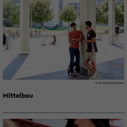
© Uni­ver­si­tät Bie­le­feld
Mit­tel­bau