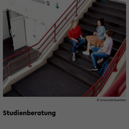
© Uni­ver­si­tät Bie­le­feld
Stu­di­en­be­ra­tung