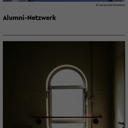
© Uni­ver­si­tät Bie­le­feld
Alumni-​​Netz­werk