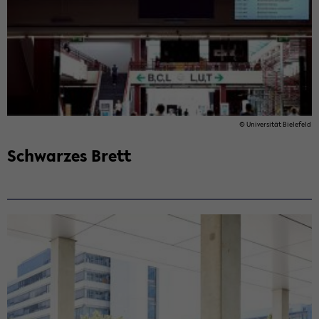
© Uni­ver­si­tät Bie­le­feld
Schwar­zes Brett