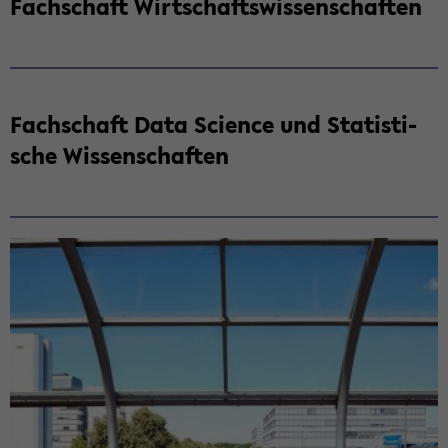
Fach­schaft Wirt­schafts­wis­sen­schaf­ten
Fach­schaft Data Sci­ence und Sta­tis­ti­
sche Wis­sen­schaf­ten