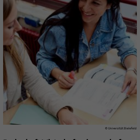
© Uni­ver­si­tät Bie­le­feld