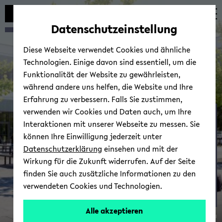
Automatische
zum
zum
zum
Inhaltswechsel
Hauptinhalt
Hauptmenü
Fußbereich
Datenschutzeinstellung
vermeiden
wechseln
wechseln
wechseln
Diese Webseite verwendet Cookies und ähnliche
Technologien. Einige davon sind essentiell, um die
Funktionalität der Website zu gewährleisten,
während andere uns helfen, die Website und Ihre
Erfahrung zu verbessern. Falls Sie zustimmen,
verwenden wir Cookies und Daten auch, um Ihre
Aymen Behro­ze
Interaktionen mit unserer Webseite zu messen. Sie
können Ihre Einwilligung jederzeit unter
Datenschutzerklärung
einsehen und mit der
Wirkung für die Zukunft widerrufen. Auf der Seite
finden Sie auch zusätzliche Informationen zu den
verwendeten Cookies und Technologien.
Prof.
Alle akzeptieren
© Uni­ver­si­tät Bie­le­feld
Dr.