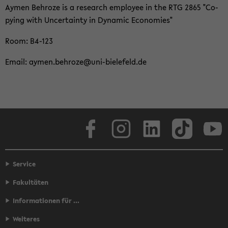
Aymen Behro­ze is a re­se­arch em­ployee in the RTG 2865 "Co­
py­ing with Un­cer­tain­ty in Dy­na­mic Eco­no­mies"
Room: B4-​123
Email: aymen.behro­ze@uni-​bielefeld.de
Face­book
In­sta­gram
Lin­ke­dIn
Tik­Tok
You
Service
Fakultäten
Informationen für ...
Weiteres