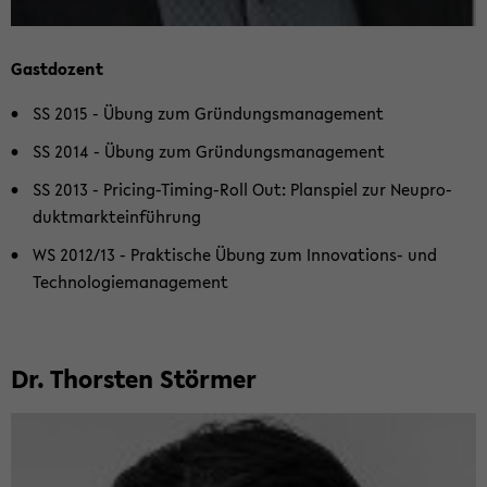
Gast­do­zent
SS 2015 - Übung zum Grün­dungs­ma­nage­ment
SS 2014 - Übung zum Grün­dungs­ma­nage­ment
SS 2013 - Pricing-​Timing-Roll Out: Plan­spiel zur Neu­pro­
dukt­markt­ein­füh­rung
WS 2012/13 - Prak­ti­sche Übung zum Innovations-​ und
Tech­no­lo­gie­ma­nage­ment
Dr. Thors­ten Stör­mer