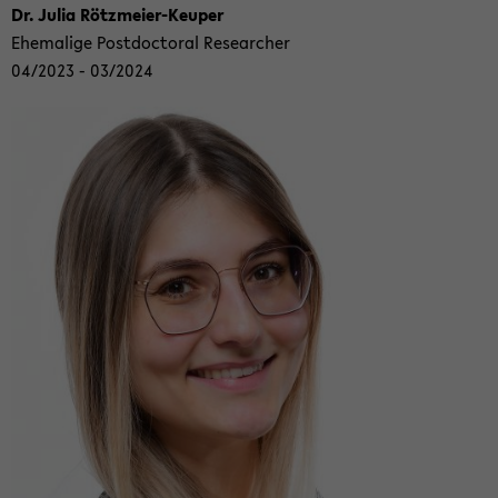
Dr. Julia Rötzmeier-​Keuper
Ehe­ma­li­ge Post­doc­to­ral Re­se­ar­cher
04/2023 - 03/2024