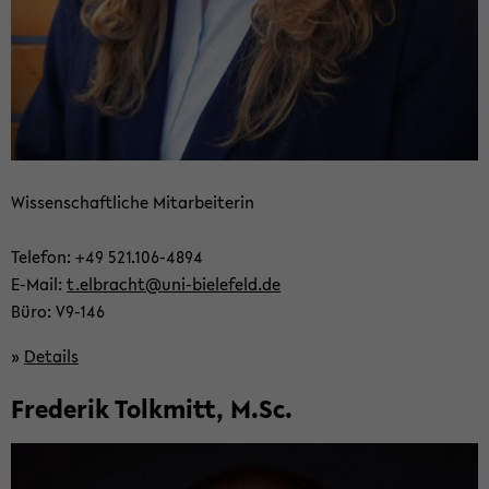
Wis­sen­schaft­li­che Mit­ar­bei­te­rin
Te­le­fon: +49 521.106-​4894
E-​Mail:
t.el­bracht@uni-​bielefeld.de
Büro: V9-​146
»
De­tails
Fre­de­rik Tolk­mitt, M.Sc.