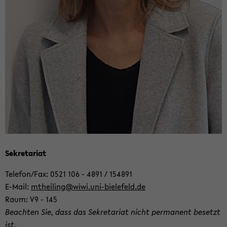
Se­kre­ta­ri­at
Te­le­fon/Fax: 0521 106 - 4891 / 154891
E-​Mail:
mt­hei­ling@wiwi.uni-​bielefeld.de
Raum: V9 - 145
Be­ach­ten Sie, dass das Se­kre­ta­ri­at nicht per­ma­nent be­setzt
ist.