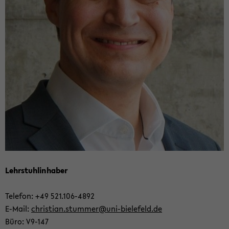
Lehr­stuhl­in­ha­ber
Te­le­fon: +49 521.106-​4892
E-​Mail:
chris­ti­an.stum­mer@uni-​bielefeld.de
Büro: V9-​147