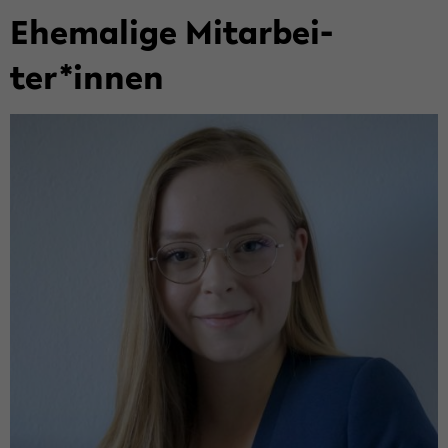
Ehe­ma­li­ge Mit­ar­bei­
ter*innen