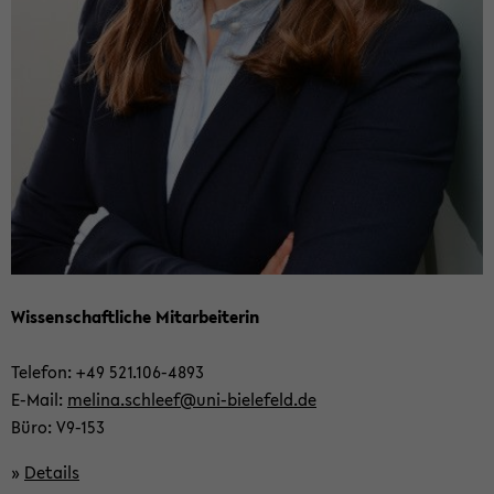
Wis­sen­schaft­li­che Mit­ar­bei­te­rin
Te­le­fon: +49 521.106-​4893
E-​Mail:
me­li­na.schleef@uni-​bielefeld.de
Büro: V9-​153
»
De­tails