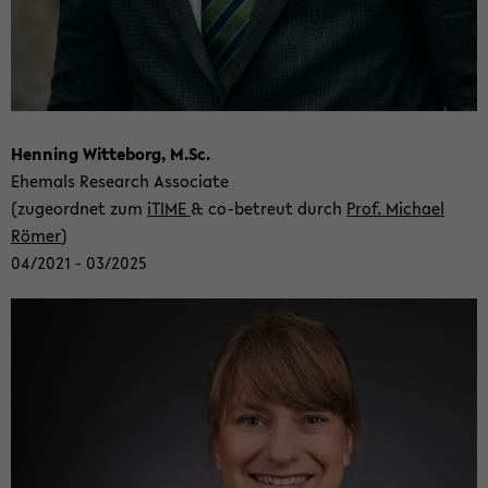
Hen­ning Wit­te­borg, M.Sc.
Ehe­mals Re­se­arch As­so­cia­te
(zu­ge­ord­net zum
iTIME
& co-​betreut durch
Prof. Mi­cha­el
Römer
)
04/2021 - 03/2025