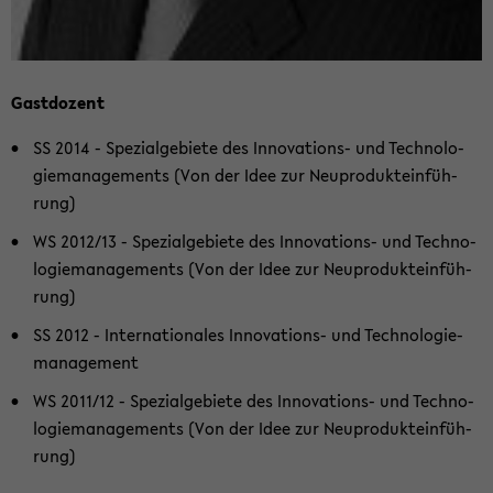
Gast­do­zent
SS 2014 - Spe­zi­al­ge­bie­te des Innovations-​ und Tech­no­lo­
gie­ma­nage­ments (Von der Idee zur Neu­pro­dukt­ein­füh­
rung)
WS 2012/13 - Spe­zi­al­ge­bie­te des Innovations-​ und Tech­no­
lo­gie­ma­nage­ments (Von der Idee zur Neu­pro­dukt­ein­füh­
rung)
SS 2012 - In­ter­na­tio­na­les Innovations-​ und Tech­no­lo­gie­
ma­nage­ment
WS 2011/12 - Spe­zi­al­ge­bie­te des Innovations-​ und Tech­no­
lo­gie­ma­nage­ments (Von der Idee zur Neu­pro­dukt­ein­füh­
rung)