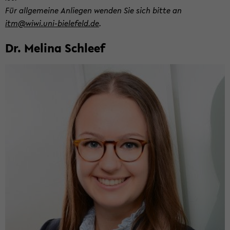
Für all­ge­mei­ne An­lie­gen wen­den Sie sich bitte an
itm@wiwi.uni-​bielefeld.de
.
Dr. Me­li­na Schleef