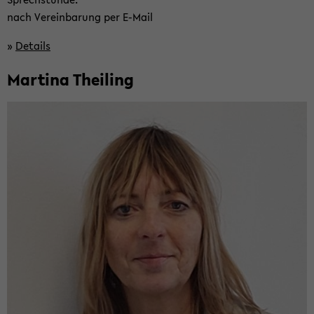
nach Ver­ein­ba­rung per E-​Mail
»
De­tails
Mar­ti­na Thei­ling