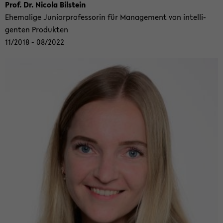
Prof. Dr. Ni­co­la Bil­stein
Ehe­ma­li­ge Ju­ni­or­pro­fes­so­rin für Ma­nage­ment von in­tel­li­
gen­ten Pro­duk­ten
11/2018 - 08/2022