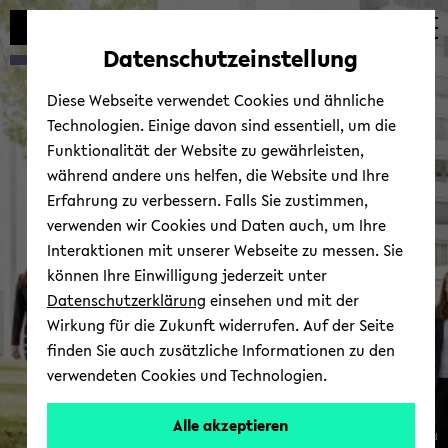
Automatische
skip
skip
skip
Inhaltswechsel
to
to
to
Datenschutzeinstellung
vermeiden
main
main
footer
content
menu
Diese Webseite verwendet Cookies und ähnliche
Technologien. Einige davon sind essentiell, um die
Funktionalität der Website zu gewährleisten,
während andere uns helfen, die Website und Ihre
Erfahrung zu verbessern. Falls Sie zustimmen,
verwenden wir Cookies und Daten auch, um Ihre
Interaktionen mit unserer Webseite zu messen. Sie
können Ihre Einwilligung jederzeit unter
Datenschutzerklärung
einsehen und mit der
Wirkung für die Zukunft widerrufen. Auf der Seite
finden Sie auch zusätzliche Informationen zu den
verwendeten Cookies und Technologien.
Alle akzeptieren
© Uni­ver­si­tät Bie­le­feld