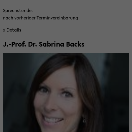
Sprech­stun­de:
nach vor­he­ri­ger Ter­min­ver­ein­ba­rung
»
De­tails
J.-Prof. Dr. Sa­bri­na Backs