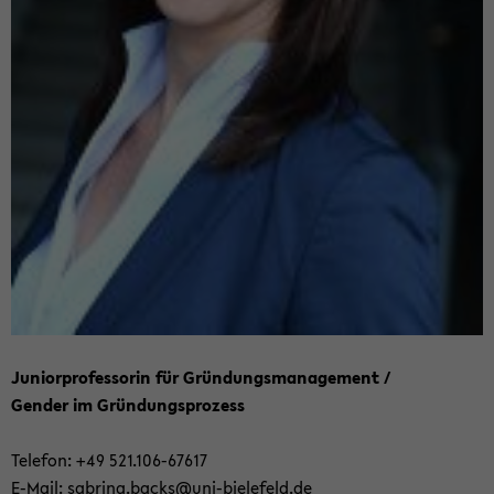
Ju­ni­or­pro­fes­so­rin für Grün­dungs­ma­nage­ment /
Gen­der im Grün­dungs­pro­zess
Te­le­fon: +49 521.106-​67617
E-​Mail:
sa­bri­na.backs@uni-​bielefeld.de