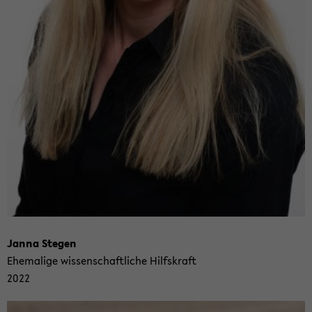
Janna Ste­gen
Ehe­ma­li­ge wis­sen­schaft­li­che Hilfs­kraft
2022