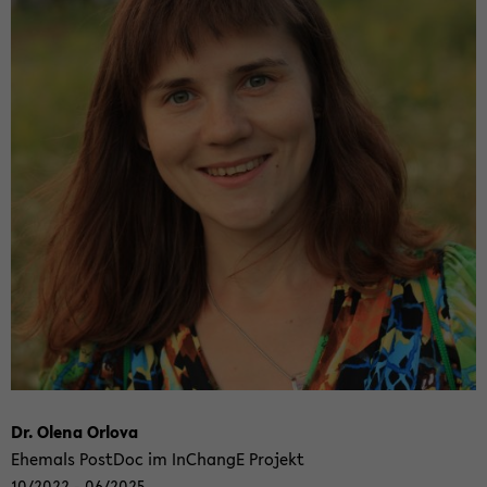
Dr. Olena Or­lo­va
Ehe­mals Post­Doc im In­Chan­gE Pro­jekt
10/2022 - 06/2025