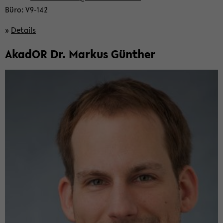
Büro: V9-​142
»
De­tails
Aka­dOR Dr. Mar­kus Gün­ther