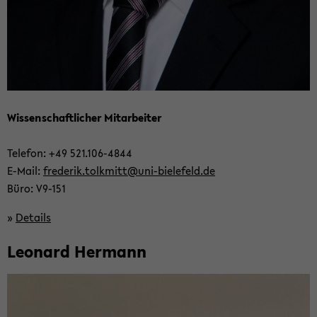
Wis­sen­schaft­li­cher Mit­ar­bei­ter
Te­le­fon: +49 521.106-​4844
E-​Mail:
fre­de­rik.tolk­mitt@uni-​bielefeld.de
Büro: V9-​151
»
De­tails
Leo­nard Her­mann