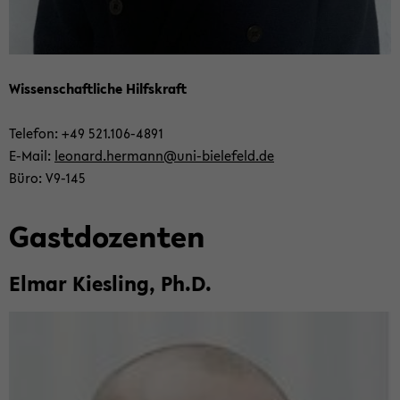
Wis­sen­schaft­li­che Hilfs­kraft
Te­le­fon: +49 521.106-​4891
E-​Mail:
leo­nard.her­mann@uni-​bielefeld.de
Büro: V9-​145
Gast­do­zen­ten
Elmar Kies­ling, Ph.D.