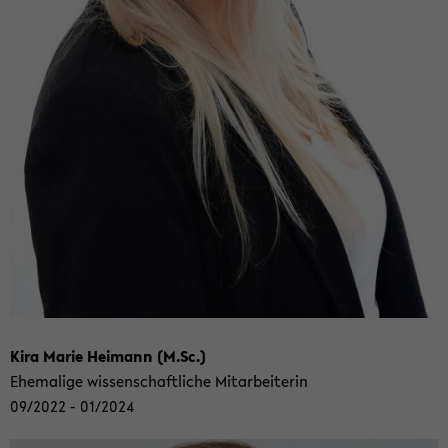
Kira Marie Hei­mann (M.Sc.)
Ehe­ma­li­ge wis­sen­schaft­li­che Mit­ar­bei­te­rin
09/2022 - 01/2024