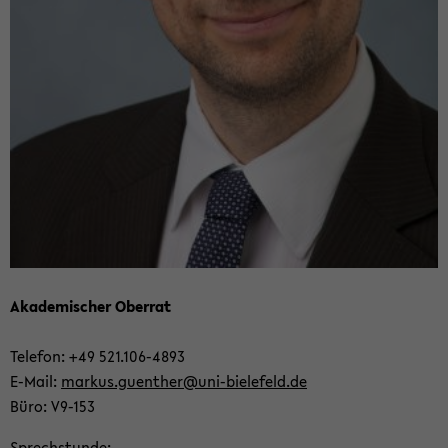
Aka­de­mi­scher Ober­rat
Te­le­fon: +49 521.106-​4893
E-​Mail:
mar­kus.guen­ther@uni-​bielefeld.de
Büro: V9-​153
Sprech­stun­de: