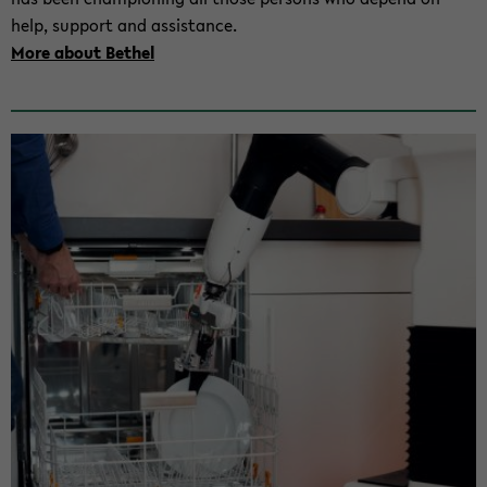
help, sup­port and as­si­s­tance.
More about Be­thel