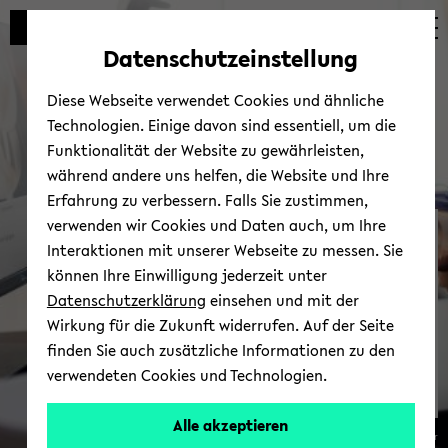
Automatische
zum
zum
zum
Inhaltswechsel
Hauptinhalt
Hauptmenü
Fußbereich
Datenschutzeinstellung
vermeiden
wechseln
wechseln
wechseln
Diese Webseite verwendet Cookies und ähnliche
Technologien. Einige davon sind essentiell, um die
Funktionalität der Website zu gewährleisten,
während andere uns helfen, die Website und Ihre
Erfahrung zu verbessern. Falls Sie zustimmen,
verwenden wir Cookies und Daten auch, um Ihre
COSY@Home-​Lab | Part­
Interaktionen mit unserer Webseite zu messen. Sie
ners
können Ihre Einwilligung jederzeit unter
Datenschutzerklärung
einsehen und mit der
Wirkung für die Zukunft widerrufen. Auf der Seite
finden Sie auch zusätzliche Informationen zu den
verwendeten Cookies und Technologien.
Alle akzeptieren
© Uni­ver­si­tät Bie­le­feld/Pa­trick Poll­mei­er