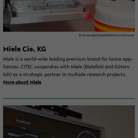
© Uni­ver­si­tät Bie­le­feld/Pa­trick Poll­mei­er
Miele Cie. KG
Miele is a world-​wide lea­ding pre­mi­um brand for home ap­p­
li­an­ces. CITEC co­ope­ra­tes with Miele (Bie­le­feld and Gü­ters­
loh) as a stra­te­gic part­ner in mul­ti­ple re­se­arch pro­jects.
More about Miele