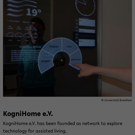
© Uni­ver­si­tät Bie­le­feld
Ko­gni­Home e.V.
Ko­gni­Home e.V. has been foun­ded as net­work to ex­plo­re
tech­no­lo­gy for as­sisted li­ving.