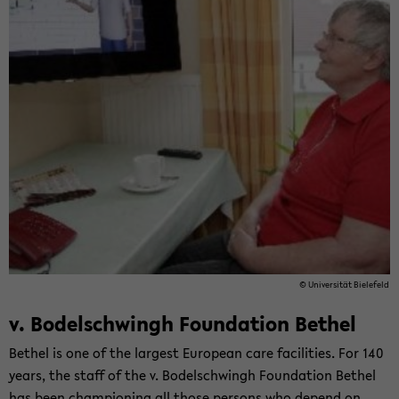
© Uni­ver­si­tät Bie­le­feld
v. Bo­del­schwingh Founda­ti­on Be­thel
Be­thel is one of the lar­gest Eu­ropean care fa­ci­li­ties. For 140
years, the staff of the v. Bo­del­schwingh Founda­ti­on Be­thel
has been cham­pio­ning all those per­sons who de­pend on