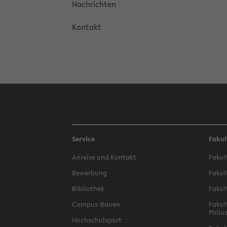
Nach­rich­ten
Kon­takt
Service
Fakul
An­rei­se und Kon­takt
Fa­kul
Be­wer­bung
Fa­kul
Bi­blio­thek
Fa­kul
Campus-​Bauen
Fa­kul
Phi­lo
Hoch­schul­sport