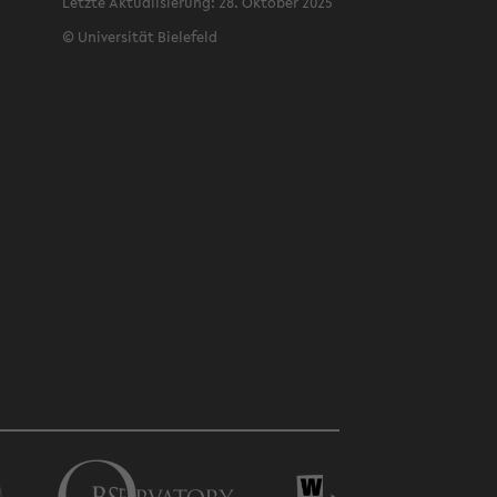
Letz­te Ak­tua­li­sie­rung: 28. Ok­to­ber 2025
©
Uni­ver­si­tät Bie­le­feld