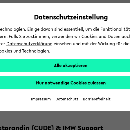
Automatische
zum
zum
zum
Inhaltswechsel
Hauptinhalt
Hauptmenü
Fußbereich
Datenschutzeinstellung
vermeiden
wechseln
wechseln
wechseln
chnologien. Einige davon sind essentiell, um die Funktionalit
sern. Falls Sie zustimmen, verwenden wir Cookies und Daten auc
nter
Datenschutzerklärung
einsehen und mit der Wirkung für die 
ookies und Technologien.
For­schung
Leh
Alle akzeptieren
d­
­sei­te des IMW
Mit­glie­der
Start: Mit­glie­der
Dok­to­ran­
b
Nur notwendige Cookies zulassen
­
­se­phi­ne Fand­rich
­
Impressum
Datenschutz
Barrierefreiheit
t­
­to­ran­din (CUDE) & IMW Sup­port