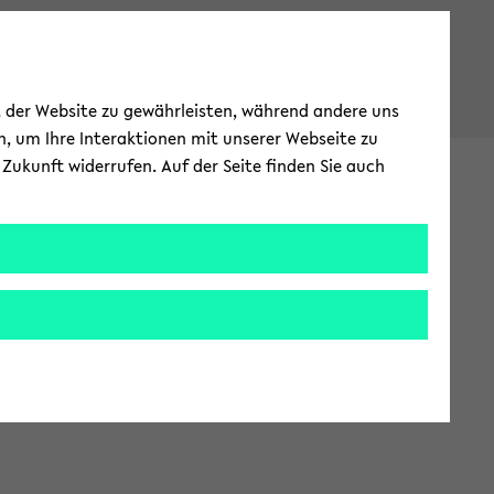
ät der Website zu gewährleisten, während andere uns
h, um Ihre Interaktionen mit unserer Webseite zu
Zukunft widerrufen. Auf der Seite finden Sie auch
re
EN
ZUR
ENG­
LI­
din­nen und Dok­to­ran­den
SCHEN
SPRA­
CHE
WECH­
SELN