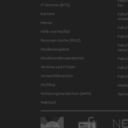
Fa­kul
IT-​Services (BITS)
ten
Kar­rie­re
Fa­kul­
wis­se
Mensa
Fa­kul
Hilfe und Not­fall
Fa­kul
Personen-​Suche (PEVZ)
Fa­kul
Stu­di­en­an­ge­bot
sen­s
Stu­die­ren­den­se­kre­ta­ri­at
Fa­kul
Ter­mi­ne und Fris­ten
Fa­kul­
Uni­ver­si­täts­ar­chiv
Fa­kul
Uni­Shop
Me­di­
Vor­le­sungs­ver­zeich­nis (eKVV)
Tech­n
Web­mail