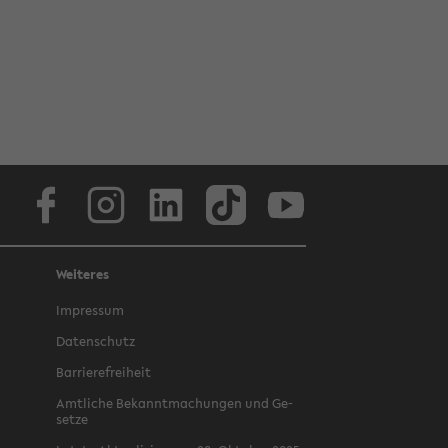
Face­book
In­sta­gram
Lin­ke­dIn
Tik­Tok
You­tube
Weiteres
Im­pres­sum
Da­ten­schutz
Bar­rie­re­frei­heit
Amt­li­che Be­kannt­ma­chun­gen und Ge­
set­ze