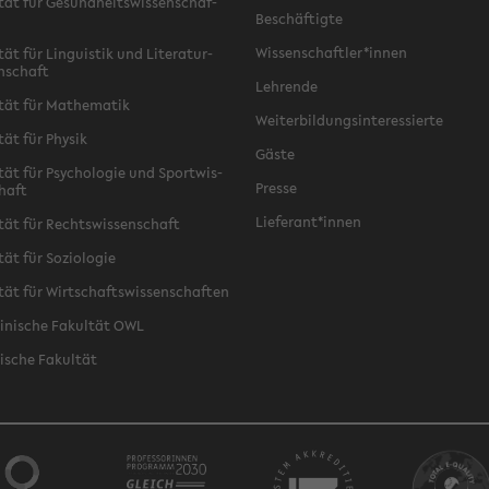
­tät für Ge­sund­heits­wis­sen­schaf­
Be­schäf­tig­te
Wis­sen­schaft­ler*innen
tät für Lin­gu­is­tik und Li­te­ra­tur­
n­schaft
Leh­ren­de
­tät für Ma­the­ma­tik
Wei­ter­bil­dungs­in­ter­es­sier­te
­tät für Phy­sik
Gäste
­tät für Psy­cho­lo­gie und Sport­wis­
Pres­se
chaft
Lie­fe­rant*innen
­tät für Rechts­wis­sen­schaft
tät für So­zio­lo­gie
­tät für Wirt­schafts­wis­sen­schaf­ten
zi­ni­sche Fa­kul­tät OWL
i­sche Fa­kul­tät