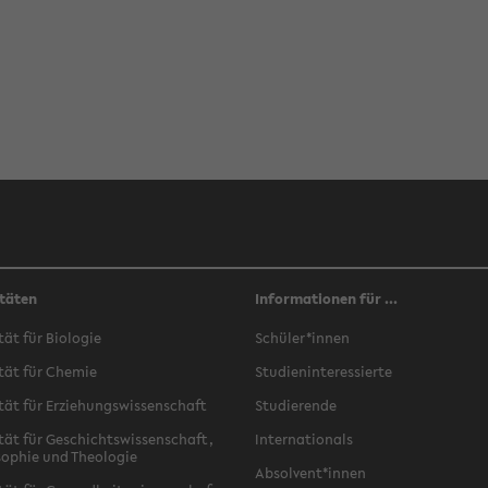
täten
Informationen für ...
­tät für Bio­lo­gie
Schü­ler*innen
­tät für Che­mie
Stu­di­en­in­ter­es­sier­te
­tät für Er­zie­hungs­wis­sen­schaft
Stu­die­ren­de
­tät für Ge­schichts­wis­sen­schaft,
In­ter­na­tio­nals
­so­phie und Theo­lo­gie
Ab­sol­vent*innen