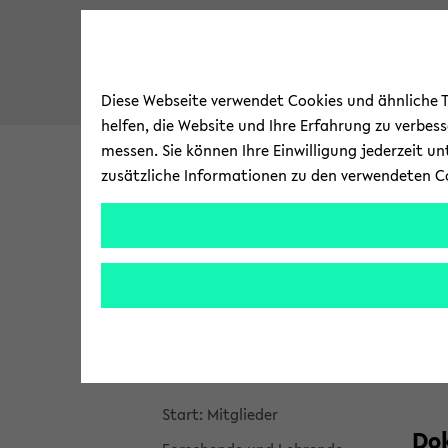
Diese Webseite verwendet Cookies und ähnliche Te
helfen, die Website und Ihre Erfahrung zu verbes
messen. Sie können Ihre Einwilligung jederzeit u
zusätzliche Informationen zu den verwendeten C
About
Mit­glie­der
zum
Brea
Start
Start­sei­te des IMW
Hauptinhalt
crum
wechseln
über
About
Jo
sprin
gen
Mit­glie­der
und
zum
Start: Mit­glie­der
Haup
Dok