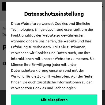
Automatische
zum
zum
zum
Inhaltswechsel
Hauptinhalt
Hauptmenü
Fußbereich
Datenschutzeinstellung
vermeiden
wechseln
wechseln
wechseln
Diese Webseite verwendet Cookies und ähnliche
Bread­
Start­sei­te des IMW
Mit­glie­der
Start: Mit­glie­der
Technologien. Einige davon sind essentiell, um die
crumb
Dok­to­ran­din­nen und Dok­to­ran­den
Funktionalität der Website zu gewährleisten,
über­
während andere uns helfen, die Website und Ihre
Prince Osei
sprin­
Erfahrung zu verbessern. Falls Sie zustimmen,
gen
verwenden wir Cookies und Daten auch, um Ihre
und
Interaktionen mit unserer Webseite zu messen. Sie
Dok­to­rand (CUDE)
zum
können Ihre Einwilligung jederzeit unter
Haupt­
Datenschutzerklärung
einsehen und mit der
me­
Wirkung für die Zukunft widerrufen. Auf der Seite
nü
finden Sie auch zusätzliche Informationen zu den
wech­
verwendeten Cookies und Technologien.
seln
Face­book
In­sta­gram
Lin­ke­dIn
Tik­Tok
You
Alle akzeptieren