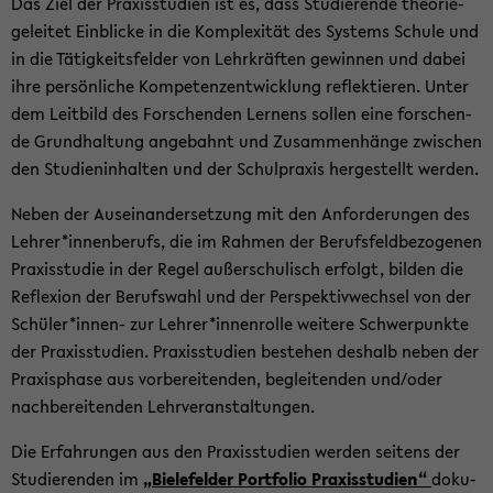
Das Ziel der Pra­xis­stu­di­en ist es, dass Stu­die­ren­de theo­rie­
ge­lei­tet Ein­bli­cke in die Kom­ple­xi­tät des Sys­tems Schu­le und
in die Tä­tig­keits­fel­der von Lehr­kräf­ten ge­win­nen und dabei
ihre per­sön­li­che Kom­pe­tenz­ent­wick­lung re­flek­tie­ren. Unter
dem Leit­bild des For­schen­den Ler­nens sol­len eine for­schen­
de Grund­hal­tung an­ge­bahnt und Zu­sam­men­hän­ge zwi­schen
den Stu­di­en­in­hal­ten und der Schul­pra­xis her­ge­stellt wer­den.
Neben der Aus­ein­an­der­set­zung mit den An­for­de­run­gen des
Leh­rer*in­nen­be­rufs, die im Rah­men der Be­rufs­feld­be­zo­ge­nen
Pra­xis­stu­die in der Regel au­ßer­schu­lisch er­folgt, bil­den die
Re­fle­xi­on der Be­rufs­wahl und der Per­spek­tiv­wech­sel von der
Schü­ler*innen-​ zur Leh­rer*in­nen­rol­le wei­te­re Schwer­punk­te
der Pra­xis­stu­di­en. Pra­xis­stu­di­en be­stehen des­halb neben der
Pra­xis­pha­se aus vor­be­rei­ten­den, be­glei­ten­den und/oder
nach­be­rei­ten­den Lehr­ver­an­stal­tun­gen.
Die Er­fah­run­gen aus den Pra­xis­stu­di­en wer­den sei­tens der
Stu­die­ren­den im
„Bie­le­fel­der Port­fo­lio Pra­xis­stu­di­en“
do­ku­