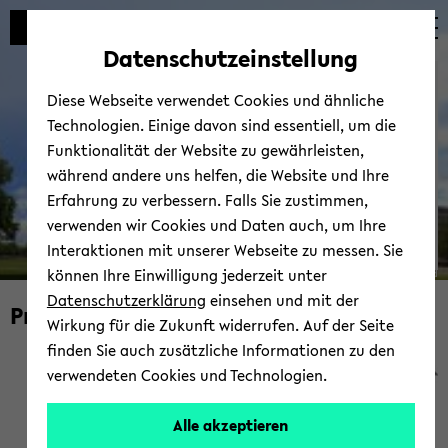
Automatische
zum
zum
zum
Inhaltswechsel
Hauptinhalt
Hauptmenü
Fußbereich
Datenschutzeinstellung
vermeiden
wechseln
wechseln
wechseln
Bie­le­feld School of Edu­ca­
Diese Webseite verwendet Cookies und ähnliche
ti­on - BiSEd
Technologien. Einige davon sind essentiell, um die
Funktionalität der Website zu gewährleisten,
während andere uns helfen, die Website und Ihre
Erfahrung zu verbessern. Falls Sie zustimmen,
verwenden wir Cookies und Daten auch, um Ihre
Interaktionen mit unserer Webseite zu messen. Sie
können Ihre Einwilligung jederzeit unter
© Uni­ver­si­tät Bie­le­feld
Datenschutzerklärung
einsehen und mit der
Pra­xis­stu­di­en im Lehr­amts­stu­di­um
Wirkung für die Zukunft widerrufen. Auf der Seite
finden Sie auch zusätzliche Informationen zu den
verwendeten Cookies und Technologien.
Alle akzeptieren