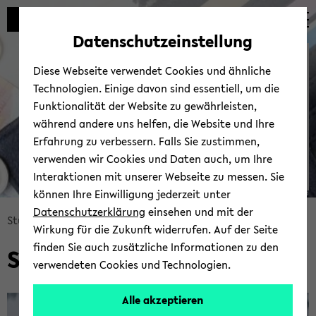
Automatische
zum
zum
zum
Inhaltswechsel
Hauptinhalt
Hauptmenü
Fußbereich
Datenschutzeinstellung
vermeiden
wechseln
wechseln
wechseln
Zen­tra­le An­lauf­stel­le Bar­
Diese Webseite verwendet Cookies und ähnliche
rie­re­frei
Technologien. Einige davon sind essentiell, um die
Funktionalität der Website zu gewährleisten,
während andere uns helfen, die Website und Ihre
Erfahrung zu verbessern. Falls Sie zustimmen,
verwenden wir Cookies und Daten auch, um Ihre
Interaktionen mit unserer Webseite zu messen. Sie
können Ihre Einwilligung jederzeit unter
© ZAB - Uni­ver­si­tät Bie­le­feld
Datenschutzerklärung
einsehen und mit der
Bread­
Stu­die­ren­den­por­tal
Stu­di­en­fi­nan­zie­rung
Wirkung für die Zukunft widerrufen. Auf der Seite
crumb
finden Sie auch zusätzliche Informationen zu den
Stu­di­en­fi­nan­zie­rung
über­
verwendeten Cookies und Technologien.
sprin­
gen
Alle akzeptieren
und