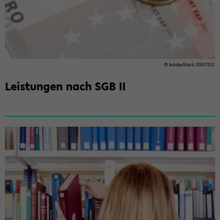
© Ad­o­be­Stock 20557332
Leis­tun­gen nach SGB II