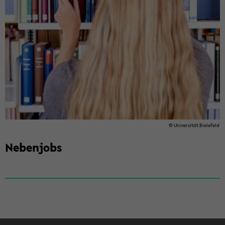
© Uni­ver­si­tät Bie­le­feld
Ne­ben­jobs