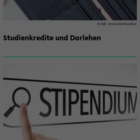
© ZAB - Uni­ver­si­tät Bie­le­feld
Stu­di­en­kre­di­te und Dar­le­hen