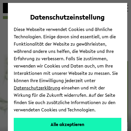
avoid
skip
skip
skip
automatic
to
to
to
Datenschutzeinstellung
content
main
main
footer
change
content
menu
Diese Webseite verwendet Cookies und ähnliche
Technologien. Einige davon sind essentiell, um die
Funktionalität der Website zu gewährleisten,
während andere uns helfen, die Website und Ihre
Erfahrung zu verbessern. Falls Sie zustimmen,
verwenden wir Cookies und Daten auch, um Ihre
Cog­ni­tive Neu­ro­science
Interaktionen mit unserer Webseite zu messen. Sie
können Ihre Einwilligung jederzeit unter
Datenschutzerklärung
einsehen und mit der
Wirkung für die Zukunft widerrufen. Auf der Seite
finden Sie auch zusätzliche Informationen zu den
verwendeten Cookies und Technologien.
Con­tact
Alle akzeptieren
© Uni­ver­sität Biele­feld