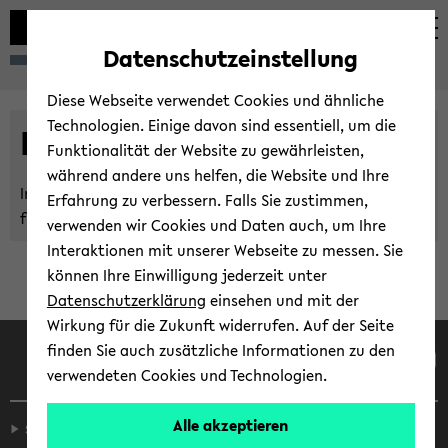
Automatische
zum
zum
zum
Inhaltswechsel
Hauptinhalt
Hauptmenü
Fußbereich
Datenschutzeinstellung
vermeiden
wechseln
wechseln
wechseln
Diese Webseite verwendet Cookies und ähnliche
Technologien. Einige davon sind essentiell, um die
LiLi Fach­be­rei­che
Funktionalität der Website zu gewährleisten,
während andere uns helfen, die Website und Ihre
Im Menü links fin­den Sie ei­ni­ge Fach­be­rei­che der Fa­kul­tät
Erfahrung zu verbessern. Falls Sie zustimmen,
für Lin­gu­is­tik und Li­te­ra­tur­wis­sen­schaft.
verwenden wir Cookies und Daten auch, um Ihre
Interaktionen mit unserer Webseite zu messen. Sie
können Ihre Einwilligung jederzeit unter
Datenschutzerklärung
einsehen und mit der
Wirkung für die Zukunft widerrufen. Auf der Seite
Face­book
In­sta­gram
Lin­ke­dIn
Tik­Tok
You
finden Sie auch zusätzliche Informationen zu den
verwendeten Cookies und Technologien.
Alle akzeptieren
Service