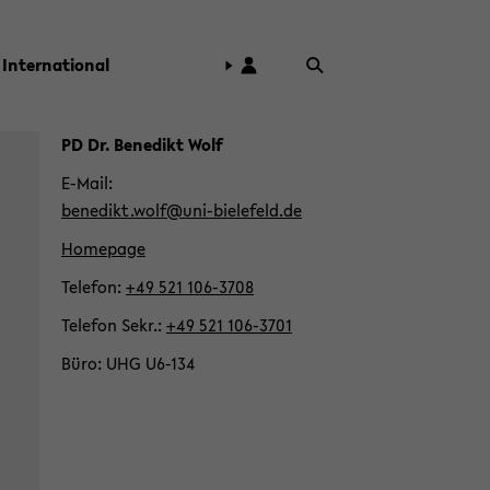
In­ter­na­tio­nal
Zum
PD Dr. Be­ne­dikt Wolf
Haupt­
E-​Mail
in­
be­ne­dikt.wolf@uni-​bielefeld.de
halt
Home­page
der
Sek­
Te­le­fon
+49 521 106-​3708
ti­
Te­le­fon Sekr.
+49 521 106-​3701
on
wech­
Büro
UHG U6-​134
seln