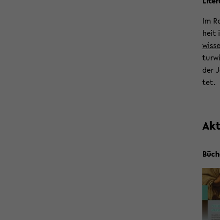
Li­te­
Im Ra
heit 
wis­s
tur­w
der J
tet.
Ak­t
Bü­ch