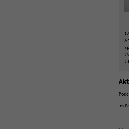
su
Am
Sp
25
2.
Ak­t
Podca
im
Po