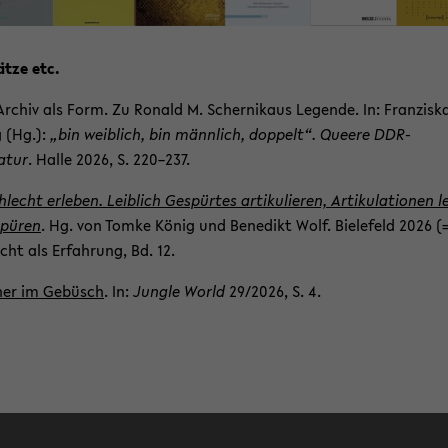
ät­ze etc.
r­chiv als Form. Zu Ro­nald M. Scher­nikaus Le­gen­de. In: Fran­zis­k
 (Hg.):
„bin weib­lich, bin männ­lich, dop­pelt“. Quee­re DDR-​
atur
. Halle 2026, S. 220–237.
lecht er­le­ben. Leib­lich Ge­spür­tes ar­ti­ku­lie­ren, Ar­ti­ku­la­tio­nen l
spü­ren
. Hg. von Tomke König und Be­ne­dikt Wolf. Bie­le­feld 2026 (
cht als Er­fah­rung, Bd. 12.
ner im Ge­büsch
. In:
Jung­le World
29/2026, S. 4.