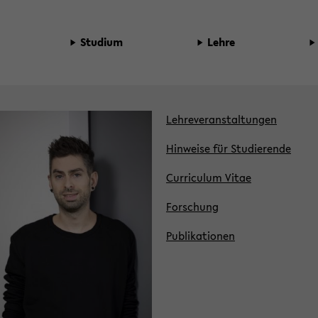
Stu­di­um
Lehre
Leh­re­ver­an­stal­tun­gen
Hin­wei­se für Stu­die­ren­de
Cur­ri­cu­lum Vitae
For­schung
Pu­bli­ka­tio­nen