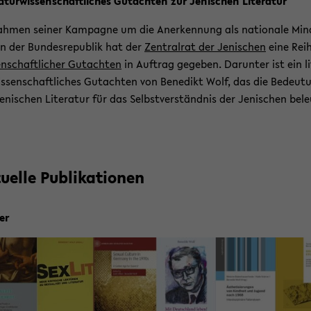
ra­tur­wis­sen­schaft­li­ches Gut­ach­ten zur Je­ni­schen Li­te­ra­tur
h­men sei­ner Kam­pa­gne um die An­er­ken­nung als na­tio­na­le Min­
in der Bun­des­re­pu­blik hat der
Zen­tral­rat der Je­ni­schen
eine Rei
en­schaft­li­cher Gut­ach­ten
in Auf­trag ge­ge­ben. Dar­un­ter ist ein li­
is­sen­schaft­li­ches Gut­ach­ten von Be­ne­dikt Wolf, das die Be­deu­t
e­ni­schen Li­te­ra­tur für das Selbst­ver­ständ­nis der Je­ni­schen be­l
u­el­le Pu­bli­ka­tio­nen
er