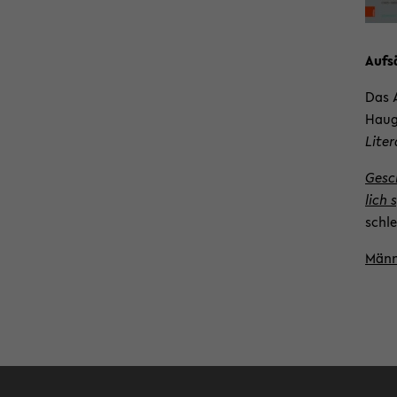
Auf­s
Das A
Haug
Liter
Ge­sch
lich 
schle
Män­