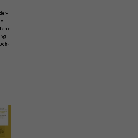
der­
he
te­ra­
ung
euch­