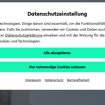
Automatische
skip
skip
skip
Inhaltswechsel
to
to
to
Datenschutzeinstellung
vermeiden
main
main
footer
content
menu
chnologien. Einige davon sind essentiell, um die Funktionalit
sern. Falls Sie zustimmen, verwenden wir Cookies und Daten auc
nter
Datenschutzerklärung
einsehen und mit der Wirkung für die 
ookies und Technologien.
Alle akzeptieren
Nur notwendige Cookies zulassen
Impressum
Datenschutz
Barrierefreiheit