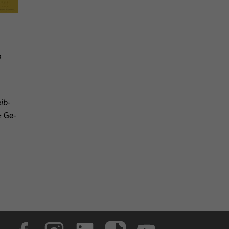
a
eib­
= Ge­
Face­book
In­sta­gram
Lin­ke­dIn
Tik­Tok
You­tube