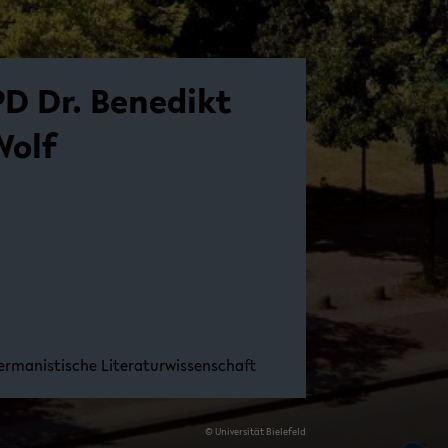
PD Dr. Be­ne­dikt
Wolf
r­ma­nis­ti­sche Li­te­ra­tur­wis­sen­schaft
© Uni­ver­si­tät Bie­le­feld