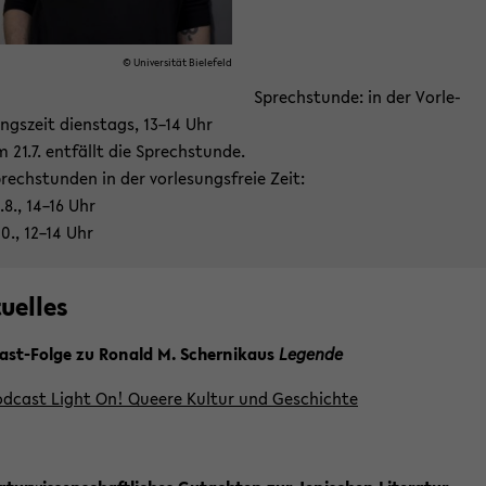
© Uni­ver­si­tät Bie­le­feld
Sprech­stun­de: in der Vor­le­
ngs­zeit diens­tags, 13–14 Uhr
 21.7. ent­fällt die Sprech­stun­de.
rech­stun­den in der vor­le­sungs­freie Zeit:
.8., 14–16 Uhr
10., 12–14 Uhr
u­el­les
st-​Folge zu Ro­nald M. Scher­nikaus
Le­gen­de
d­cast Light On! Quee­re Kul­tur und Ge­schich­te