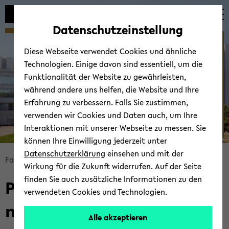
Automatische
zum
zum
zum
Inhaltswechsel
Hauptinhalt
Hauptmenü
Fußbereich
Datenschutzeinstellung
vermeiden
wechseln
wechseln
wechseln
AG Hof­ma­no­va
Diese Webseite verwendet Cookies und ähnliche
Technologien. Einige davon sind essentiell, um die
Funktionalität der Website zu gewährleisten,
während andere uns helfen, die Website und Ihre
Erfahrung zu verbessern. Falls Sie zustimmen,
verwenden wir Cookies und Daten auch, um Ihre
Interaktionen mit unserer Webseite zu messen. Sie
können Ihre Einwilligung jederzeit unter
© Uni­ver­si­tät Bie­le­feld
Datenschutzerklärung
einsehen und mit der
Bread­
Fa­kul­tät für Ma­the­ma­tik
Groups
AG Hof­ma­no­va
Wirkung für die Zukunft widerrufen. Auf der Seite
crumb
finden Sie auch zusätzliche Informationen zu den
Prof. Dr. Mar­ti­na Hof­ma­
über­
verwendeten Cookies und Technologien.
sprin­
no­va
gen
Alle akzeptieren
und