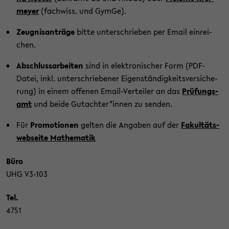
mey­er
(fach­wiss. und GymGe).
Zeug­nis­an­trä­ge
bitte un­ter­schrie­ben per Email ein­rei­
chen.
Ab­schluss­ar­bei­ten
sind in elek­tro­ni­scher Form (PDF-​
Datei, inkl. un­ter­schrie­be­ner Ei­gen­stän­dig­keits­ver­si­che­
rung) in einem of­fe­nen Email-​Verteiler an das
Prü­fungs­
amt
und beide Gut­ach­ter*innen zu sen­den.
Für
Pro­mo­tio­nen
gel­ten die An­ga­ben auf der
Fa­kul­täts­
web­sei­te Ma­the­ma­tik
Büro
UHG V3-​103
Tel.
4751