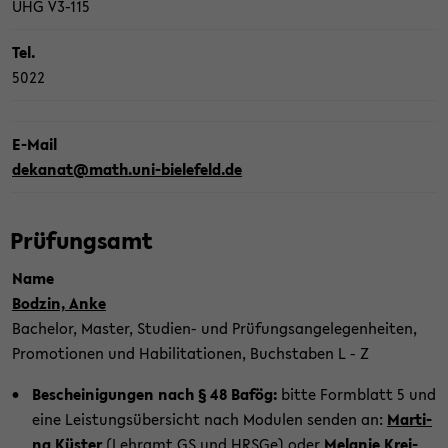
UHG V3-​115
Tel.
5022
E-​Mail
de­ka­nat@math.uni-​bielefeld.de
Prü­fungs­amt
Name
Bod­zin, Anke
Ba­che­lor, Mas­ter, Studien-​ und Prü­fungs­an­ge­le­gen­hei­ten,
Pro­mo­tio­nen und Ha­bi­li­ta­tio­nen, Buch­sta­ben L - Z
Be­schei­ni­gun­gen nach § 48 Bafög:
bitte Form­blatt 5 und
eine Leis­tungs­über­sicht nach Mo­du­len sen­den an:
Mar­ti­
na Küs­ter
(Lehr­amt GS und HRSGe) oder
Me­la­nie Krei­