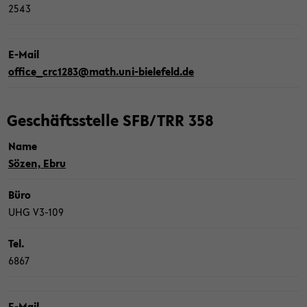
2543
E-​Mail
office_crc1283@math.uni-​bielefeld.de
Ge­schäfts­stel­le SFB/TRR 358
Name
Sözen, Ebru
Büro
UHG V3-​109
Tel.
6867
E-​Mail