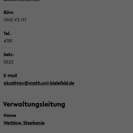
Büro
UHG V3-​117
Tel.
4781
Sekr.
5022
E-​Mail
Akad­Man@math.uni-​bielefeld.de
Ver­wal­tungs­lei­tung
Name
Werblow, Ste­pha­nie