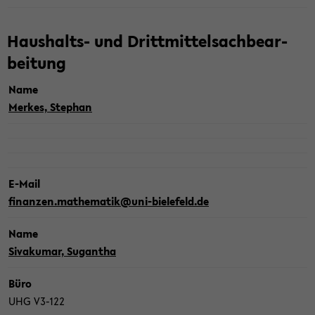
Haushalts-​ und Dritt­mit­tel­sach­be­ar­
bei­tung
Name
Mer­kes, Ste­phan
E-​Mail
fi­nan­zen.ma­the­ma­tik@uni-​bielefeld.de
Name
Siv­a­ku­mar, Sugan­tha
Büro
UHG V3-​122