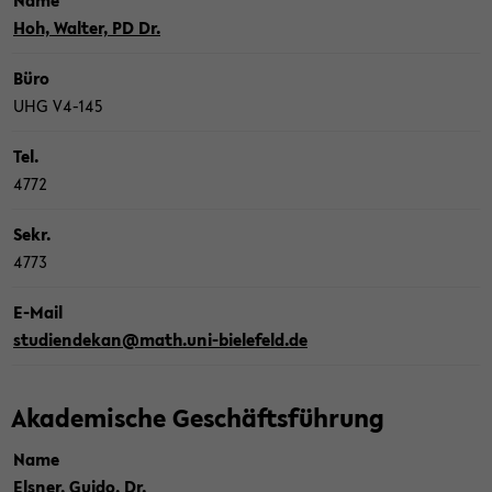
Name
Hoh, Wal­ter, PD Dr.
Büro
UHG V4-​145
Tel.
4772
Sekr.
4773
E-​Mail
stu­di­en­de­kan@math.uni-​bielefeld.de
Aka­de­mi­sche Ge­schäfts­füh­rung
Name
Els­ner, Guido, Dr.