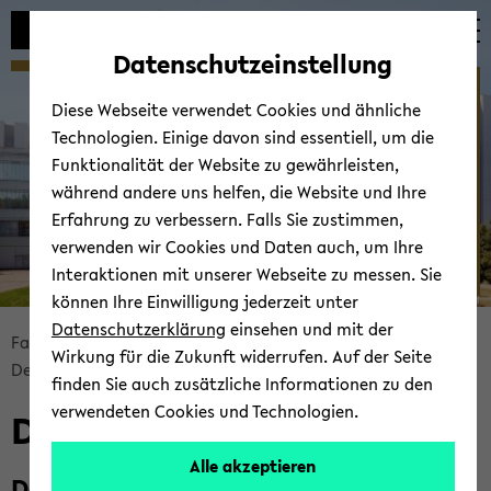
Automatische
zum
zum
zum
Inhaltswechsel
Hauptinhalt
Hauptmenü
Fußbereich
Datenschutzeinstellung
vermeiden
wechseln
wechseln
wechseln
Dekanat und ­ Verwaltung
Diese Webseite verwendet Cookies und ähnliche
Technologien. Einige davon sind essentiell, um die
Funktionalität der Website zu gewährleisten,
während andere uns helfen, die Website und Ihre
Erfahrung zu verbessern. Falls Sie zustimmen,
verwenden wir Cookies und Daten auch, um Ihre
Interaktionen mit unserer Webseite zu messen. Sie
können Ihre Einwilligung jederzeit unter
© Uni­ver­si­tät Bie­le­feld
Datenschutzerklärung
einsehen und mit der
Bread­
Fa­kul­tät für Ma­the­ma­tik
Fa­kul­tät
Wirkung für die Zukunft widerrufen. Auf der Seite
crumb
De­ka­nat und Ver­wal­tung
finden Sie auch zusätzliche Informationen zu den
über­
verwendeten Cookies und Technologien.
De­ka­nat und Ver­wal­tung
sprin­
gen
Alle akzeptieren
und
Dekan