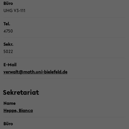
Büro
UHG V3-​111
Tel.
4750
Sekr.
5022
E-​Mail
ver­walt@math.uni-​bielefeld.de
Se­kre­ta­ri­at
Name
Heppe, Bi­an­ca
Büro