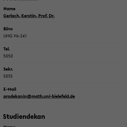
Name
Ger­lach, Kers­tin, Prof. Dr.
Büro
UHG V6-​241
Tel.
5050
Sekr.
5055
E-​Mail
pro­de­ka­nin@math.uni-​bielefeld.de
Stu­di­en­de­kan