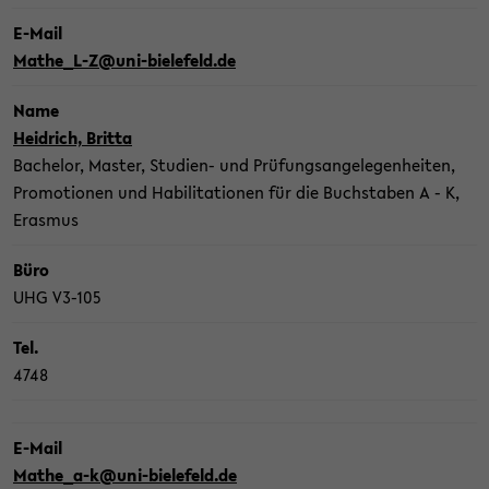
E-​Mail
Mathe_L-​Z@uni-​bielefeld.de
Name
Heid­rich, Brit­ta
Ba­che­lor, Mas­ter, Studien-​ und Prü­fungs­an­ge­le­gen­hei­ten,
Pro­mo­tio­nen und Ha­bi­li­ta­tio­nen für die Buch­sta­ben A - K,
Eras­mus
Büro
UHG V3-​105
Tel.
4748
E-​Mail
Mathe_a-​k@uni-​bielefeld.de