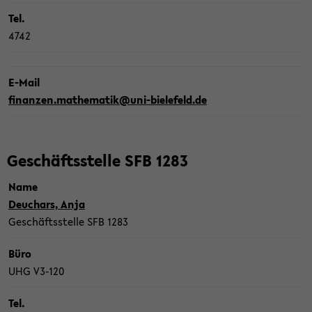
Tel.
4742
E-​Mail
fi­nan­zen.ma­the­ma­tik@uni-​bielefeld.de
Ge­schäfts­stel­le SFB 1283
Name
Deu­ch­ars, Anja
Ge­schäfts­stel­le SFB 1283
Büro
UHG V3-​120
Tel.