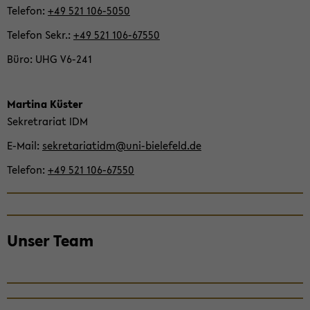
der
Te­le­fon
+49 521 106-​5050
Sek­
Te­le­fon Sekr.
+49 521 106-​67550
ti­
on
Büro
UHG V6-​241
wech­
seln
Mar­ti­na Küs­ter
Se­kre­tra­ri­at IDM
E-​Mail
se­kre­ta­ria­tidm@uni-​bielefeld.de
Te­le­fon
+49 521 106-​67550
Unser Team