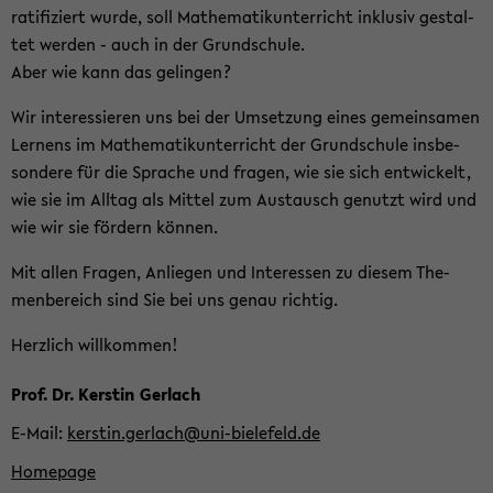
ra­ti­fi­ziert wurde, soll Ma­the­ma­tik­un­ter­richt in­klu­siv ge­stal­
tet wer­den - auch in der Grund­schu­le.
Aber wie kann das ge­lin­gen?
Wir in­ter­es­sie­ren uns bei der Um­set­zung eines ge­mein­sa­men
Ler­nens im Ma­the­ma­tik­un­ter­richt der Grund­schu­le ins­be­
son­de­re für die Spra­che und fra­gen, wie sie sich ent­wi­ckelt,
wie sie im All­tag als Mit­tel zum Aus­tausch ge­nutzt wird und
wie wir sie för­dern kön­nen.
Mit allen Fra­gen, An­lie­gen und In­ter­es­sen zu die­sem The­
men­be­reich sind Sie bei uns genau rich­tig.
Herz­lich will­kom­men!
Zum
Prof. Dr. Kers­tin Ger­lach
Haupt­
E-​Mail
kers­tin.ger­lach@uni-​bielefeld.de
in­
Home­page
halt