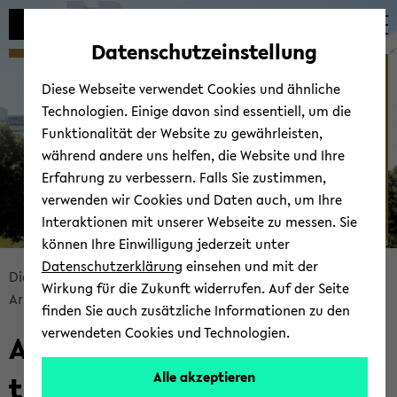
Automatische
zum
zum
zum
Inhaltswechsel
Hauptinhalt
Hauptmenü
Fußbereich
Datenschutzeinstellung
vermeiden
wechseln
wechseln
wechseln
IDM - ­ Institut für
Diese Webseite verwendet Cookies und ähnliche
Didaktik der Mathematik
Technologien. Einige davon sind essentiell, um die
Funktionalität der Website zu gewährleisten,
während andere uns helfen, die Website und Ihre
Erfahrung zu verbessern. Falls Sie zustimmen,
verwenden wir Cookies und Daten auch, um Ihre
Interaktionen mit unserer Webseite zu messen. Sie
können Ihre Einwilligung jederzeit unter
© Uni­ver­si­tät Bie­le­feld
Datenschutzerklärung
einsehen und mit der
Bread­
Di­dak­tik der Ma­the­ma­tik
Start­sei­te
Wirkung für die Zukunft widerrufen. Auf der Seite
crumb
Ar­beits­grup­pen
AG 5 In­klu­si­ver Ma­the­ma­tik­un­ter­richt
finden Sie auch zusätzliche Informationen zu den
über­
verwendeten Cookies und Technologien.
AG 5 - In­klu­si­ver Ma­the­ma­
sprin­
gen
tik­un­ter­richt
Alle akzeptieren
und